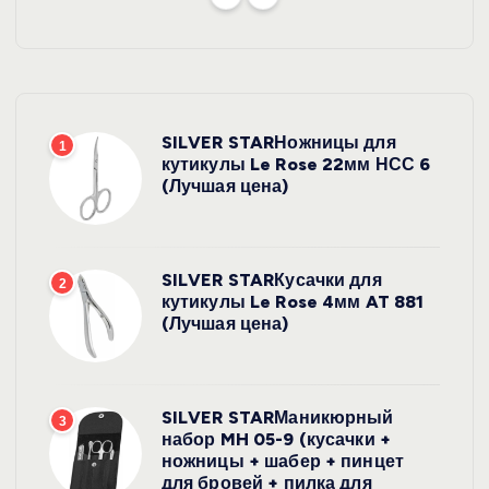
SILVER STARНожницы для
1
кутикулы Le Rose 22мм НСС 6
(Лучшая цена)
SILVER STARКусачки для
2
кутикулы Le Rose 4мм AT 881
(Лучшая цена)
SILVER STARМаникюрный
3
набор MH 05-9 (кусачки +
ножницы + шабер + пинцет
для бровей + пилка для