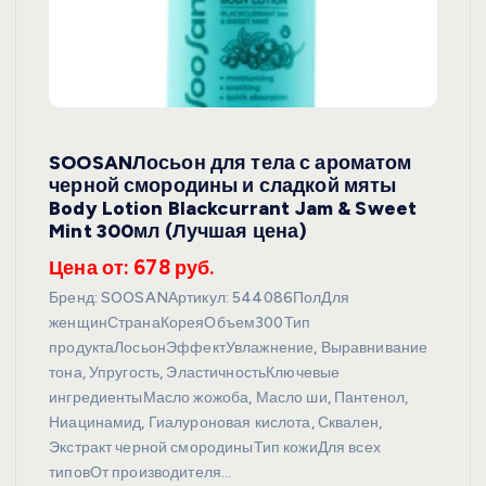
SOOSANЛосьон для тела с ароматом
черной смородины и сладкой мяты
Body Lotion Blackcurrant Jam & Sweet
Mint 300мл (Лучшая цена)
Цена от: 678 руб.
Бренд: SOOSANАртикул: 544086ПолДля
женщинСтранаКореяОбъем300Тип
продуктаЛосьонЭффектУвлажнение, Выравнивание
тона, Упругость, ЭластичностьКлючевые
ингредиентыМасло жожоба, Масло ши, Пантенол,
Ниацинамид, Гиалуроновая кислота, Сквален,
Экстракт черной смородиныТип кожиДля всех
типовОт производителя…