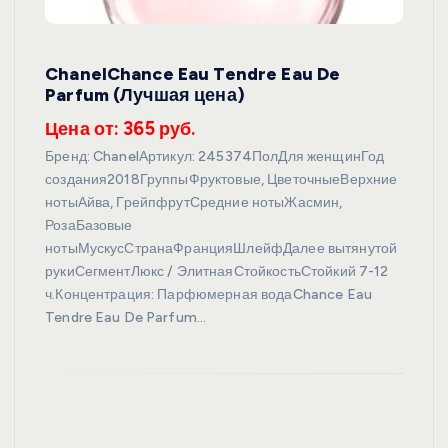
ChanelChance Eau Tendre Eau De
Parfum (Лучшая цена)
Цена от: 365 руб.
Бренд: ChanelАртикул: 245374ПолДля женщинГод
создания2018ГруппыФруктовые, ЦветочныеВерхние
нотыАйва, ГрейпфрутСредние нотыЖасмин,
РозаБазовые
нотыМускусСтранаФранцияШлейфДалее вытянутой
рукиСегментЛюкс / ЭлитнаяСтойкостьСтойкий 7-12
ч.Концентрация: Парфюмерная водаChance Eau
Tendre Eau De Parfum…