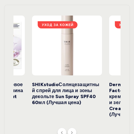
з
а
УХОД ЗА КОЖЕЙ
УХОД З
п
и
с
е
окосовое
SHIKstudioСолнцезащитны
Derma
и жасмина
й спрей для лица и зоны
FactoryС
й
Coconut
декольте Sun Spray SPF40
крем с эк
)
60мл (Лучшая цена)
и зеленого
Cream SP
(Лучшая ц