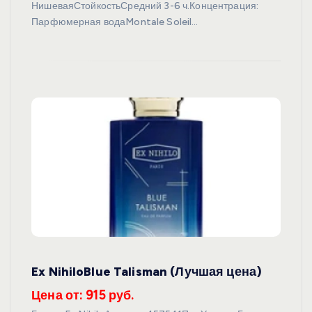
НишеваяСтойкостьСредний 3-6 ч.Концентрация:
Парфюмерная водаMontale Soleil…
Ex NihiloBlue Talisman (Лучшая цена)
Цена от: 915 руб.