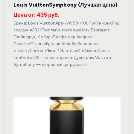
Louis VuittonSymphony (Лучшая цена)
Цена от: 435 руб.
Бренд: Louis VuittonАртикул: 501406ПолУнисексГод
создания2021ГруппыЦитрусовыеНотыБергамот,
Грейпфрут, ИмбирьПарфюмерJacques
CavallierСтранаФранцияШлейфЗаполняет
комнатуСегментЛюкс / ЭлитнаяСтойкостьОчень
стойкий от 12 ч.Концентрация: ДухиLouis Vuitton
Symphony — искристый цитрусовый…