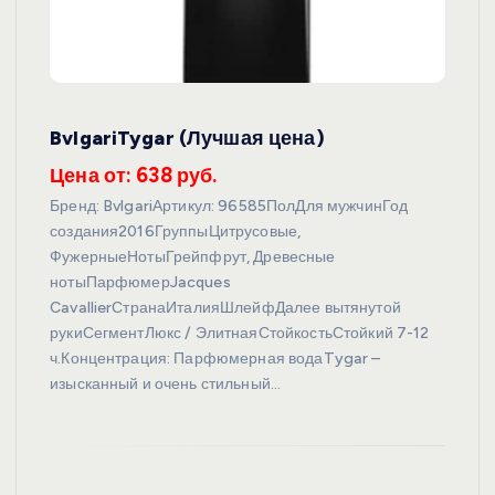
BvlgariTygar (Лучшая цена)
Цена от: 638 руб.
Бренд: BvlgariАртикул: 96585ПолДля мужчинГод
создания2016ГруппыЦитрусовые,
ФужерныеНотыГрейпфрут, Древесные
нотыПарфюмерJacques
CavallierСтранаИталияШлейфДалее вытянутой
рукиСегментЛюкс / ЭлитнаяСтойкостьСтойкий 7-12
ч.Концентрация: Парфюмерная водаTygar –
изысканный и очень стильный…