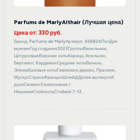
Parfums de MarlyAlthair (Лучшая цена)
Цена от: 330 руб.
Бренд: Parfums de MarlyАртикул: 456824ПолДля
мужчинГод создания2023ГруппыВанильные,
ЦитрусовыеВерхние нотыКорица, Апельсин,
Бергамот, КардамонСредние нотыВаниль,
ЭлемиБазовые нотыГваяковое дерево, Пралине,
МускусСтранаФранцияШлейфДалее вытянутой
рукиСегментСелективная /
НишеваяСтойкостьСтойкий 7-12…