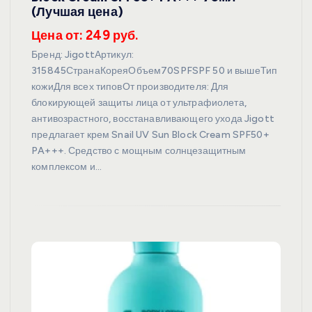
(Лучшая цена)
Цена от: 249 руб.
Бренд: JigottАртикул:
315845СтранаКореяОбъем70SPFSPF 50 и вышеТип
кожиДля всех типовОт производителя: Для
блокирующей защиты лица от ультрафиолета,
антивозрастного, восстанавливающего ухода Jigott
предлагает крем Snail UV Sun Block Cream SPF50+
PA+++. Средство с мощным солнцезащитным
комплексом и…