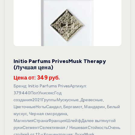
Initio Parfums PrivesMusk Therapy
(Лучшая цена)
Цена от: 349 руб.
Бренд: Initio Parfums PrivesАртикул:
379440ПолУнисексГод
создания2021ГруппыМускусные, Древесные,
ЦветочныеНотыСандал, Бергамот, Мандарин, Белый
мускус, Черная смородина,
МагнолияСтранаФранцияШлейфДалее вытянутой
рукиСегментСелективная / НишеваяСтойкостьОчень
стойкий от 12 ч.Концентрация: ДухиMusk…