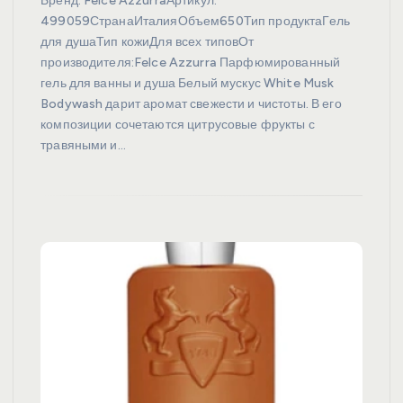
Бренд: Felce AzzurraАртикул:
499059СтранаИталияОбъем650Тип продуктаГель
для душаТип кожиДля всех типовОт
производителя:Felce Azzurra Парфюмированный
гель для ванны и душа Белый мускус White Musk
Bodywash дарит аромат свежести и чистоты. В его
композиции сочетаются цитрусовые фрукты с
травяными и…