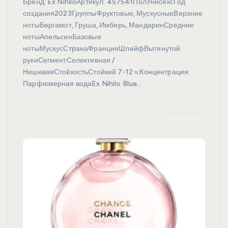
Бренд: Ex NihiloАртикул: 457541ПолУнисексГод
создания2023ГруппыФруктовые, МускусныеВерхние
нотыБергамот, Груша, Имбирь, МандаринСредние
нотыАпельсинБазовые
нотыМускусСтранаФранцияШлейфВытянутой
рукиСегментСелективная /
НишеваяСтойкостьСтойкий 7-12 ч.Концентрация:
Парфюмерная водаEx Nihilo Blue…