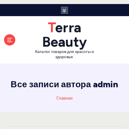
П
е
р
Terra
е
й
Beauty
т
и
Каталог товаров для красоты и
к
здоровья.
с
о
д
е
Все записи автора admin
р
ж
Главная
а
н
и
ю