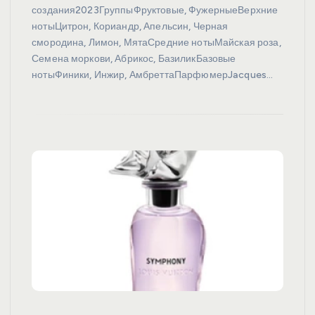
создания2023ГруппыФруктовые, ФужерныеВерхние
нотыЦитрон, Кориандр, Апельсин, Черная
смородина, Лимон, МятаСредние нотыМайская роза,
Семена моркови, Абрикос, БазиликБазовые
нотыФиники, Инжир, АмбреттаПарфюмерJacques…