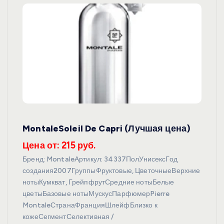
MontaleSoleil De Capri (Лучшая цена)
Цена от: 215 руб.
Бренд: MontaleАртикул: 34337ПолУнисексГод
создания2007ГруппыФруктовые, ЦветочныеВерхние
нотыКумкват, ГрейпфрутСредние нотыБелые
цветыБазовые нотыМускусПарфюмерPierre
MontaleСтранаФранцияШлейфБлизко к
кожеСегментСелективная /