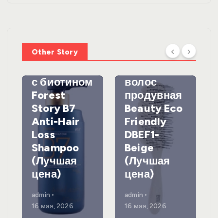
WelcosШа
мпунь для
УХОД ЗА
ВОЛОСАМИ
волос
Other Story
против
DewalЩетк
выпадения
а для
с биотином
волос
Forest
продувная
Story B7
Beauty Eco
Anti-Hair
Friendly
Loss
DBEF1-
Shampoo
Beige
(Лучшая
(Лучшая
цена)
цена)
admin
admin
16 мая, 2026
16 мая, 2026