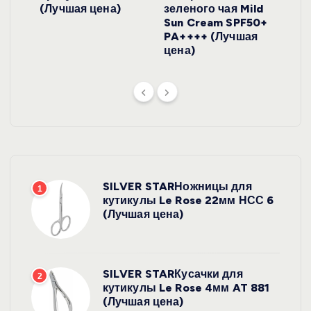
ена)
(Лучшая цена)
зеленого чая Mild
(Лу
Sun Cream SPF50+
PA++++ (Лучшая
цена)
SILVER STARНожницы для
1
кутикулы Le Rose 22мм НСС 6
(Лучшая цена)
SILVER STARКусачки для
2
кутикулы Le Rose 4мм AT 881
(Лучшая цена)