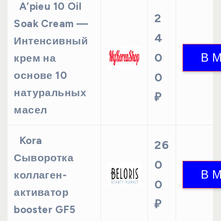
A’pieu 10 Oil
2
Soak Cream —
4
Интенсивный
0
крем на
основе 10
0
натуральных
₽
масел
Kora
26
Сыворотка
0
коллаген-
0
активатор
₽
booster GF5