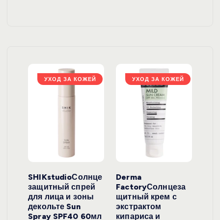
ЖЕЙ
УХОД ЗА КОЖЕЙ
УХОД ЗА КОЖЕЙ
ло
SHIKstudioСолнце
Derma
Ara
локо
защитный спрей
FactoryСолнцеза
ног
для лица и зоны
щитный крем с
пуд
y
декольте Sun
экстрактом
Prof
onut
Spray SPF40 60мл
кипариса и
Cre