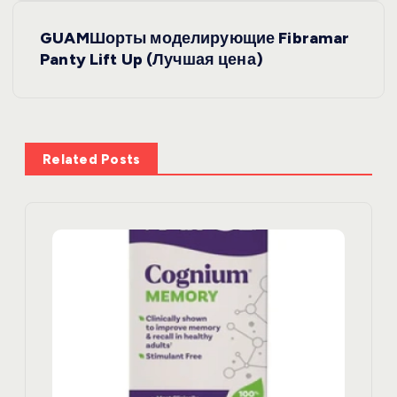
и
GUAMШорты моделирующие Fibramar
Panty Lift Up (Лучшая цена)
г
а
ц
Related Posts
и
я
п
о
з