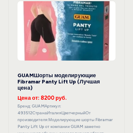
GUAMШорты моделирующие
Fibramar Panty Lift Up (Лучшая
цена)
Цена от: 8200 руб.
Бренд: GUAMАртикул:
493512СтранаИталияЦветчерныйОт
производителя:Моделирующие шорты Fibramar
Panty Lift Up от компании GUAM заметно