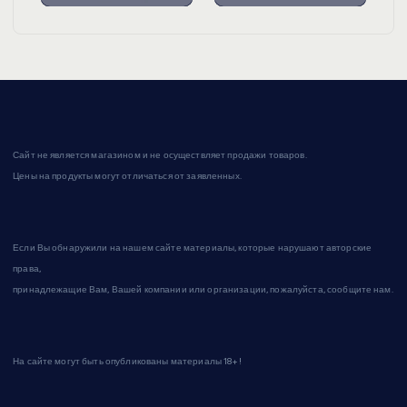
Сайт не является магазином и не осуществляет продажи товаров.
Цены на продукты могут отличаться от заявленных.
Если Вы обнаружили на нашем сайте материалы, которые нарушают авторские
права,
принадлежащие Вам, Вашей компании или организации, пожалуйста, сообщите нам.
На сайте могут быть опубликованы материалы 18+!