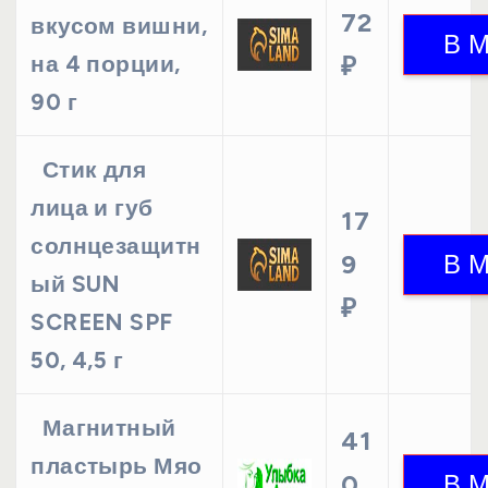
72
вкусом вишни,
на 4 порции,
₽
90 г
Стик для
лица и губ
17
солнцезащитн
9
ый SUN
₽
SCREEN SPF
50, 4,5 г
Магнитный
41
пластырь Мяо
0