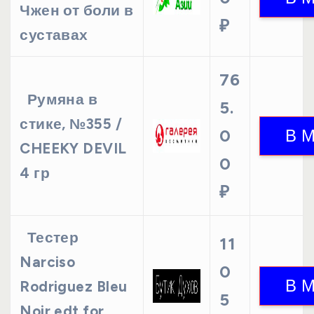
Чжен от боли в
₽
суставах
76
Румяна в
5.
стике, №355 /
0
CHEEKY DEVIL
0
4 гр
₽
Тестер
11
Narciso
0
Rodriguez Bleu
5
Noir edt for