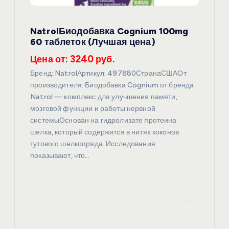
а
NatrolБиодобавка Cognium 100mg
п
60 таблеток (Лучшая цена)
и
Цена от: 3240 руб.
Бренд: NatrolАртикул: 497880СтранаСШАОт
с
производителя: Биодобавка Cognium от бренда
Natrol — комплекс для улучшения памяти,
я
мозговой функции и работы нервной
системыОснован на гидролизате протеина
шелка, который содержится в нитях коконов
м
тутового шелкопряда. Исследования
показывают, что…