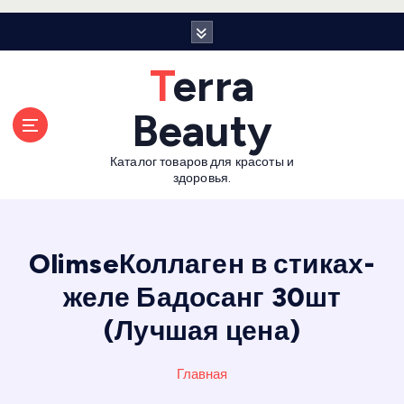
П
е
р
Terra
е
й
Beauty
т
и
Каталог товаров для красоты и
к
здоровья.
с
о
д
е
OlimseКоллаген в стиках-
р
желе Бадосанг 30шт
ж
а
(Лучшая цена)
н
и
Главная
ю