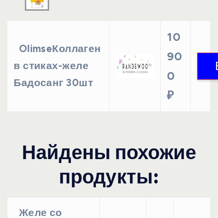
10
OlimseКоллаген
90
в стиках-желе
0
Бадосанг 30шт
₽
Найдены похожие
продукты:
Желе со