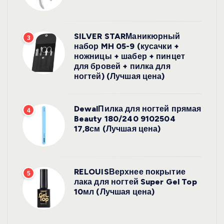
SILVER STARМаникюрный
3
набор MH 05-9 (кусачки +
ножницы + шабер + пинцет
для бровей + пилка для
ногтей) (Лучшая цена)
DewalПилка для ногтей прямая
4
Beauty 180/240 9102504
17,8см (Лучшая цена)
RELOUISВерхнее покрытие
5
лака для ногтей Super Gel Top
10мл (Лучшая цена)
УХОД ЗА
ВОЛОСАМИ