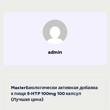
admin
Н
MaxlerБиологически активная добавка
а
к пище 5-HTP 100mg 100 капсул
(Лучшая цена)
в