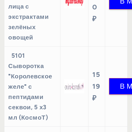
лица с
0
экстрактами
₽
зелёных
овощей
5101
Сыворотка
15
"Королевское
19
желе" с
пептидами
₽
секвои, 5 х3
мл (КосмоТ)