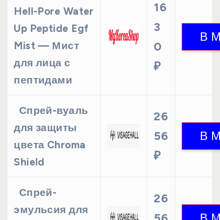
16
Hell-Pore Water
3
Up Peptide Egf
Mist — Мист
0
для лица с
₽
пептидами
Спрей-вуаль
26
для защиты
56
цвета Chroma
₽
Shield
Спрей-
26
эмульсия для
56