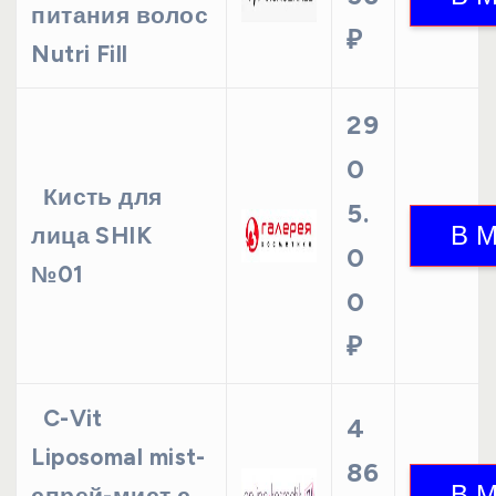
питания волос
₽
Nutri Fill
29
0
Кисть для
5.
лица SHIK
0
№01
0
₽
C-Vit
4
Liposomal mist-
86
спрей-мист с