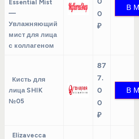
0
Essential Mist
—
0
Увлажняющий
₽
мист для лица
с коллагеном
87
7.
Кисть для
0
лица SHIK
№05
0
₽
Elizavecca