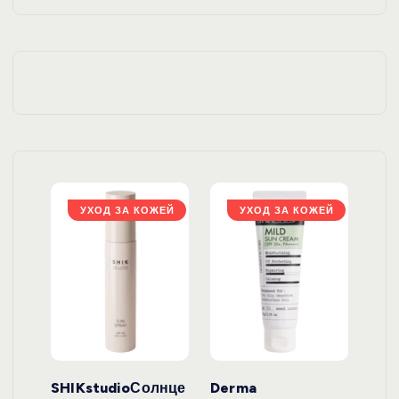
ЖЕЙ
УХОД ЗА КОЖЕЙ
УХОД ЗА КОЖЕЙ
ло
SHIKstudioСолнце
Derma
Ara