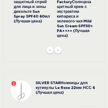
локо
защитный спрей
FactoryСолнцеза
ног
для лица и зоны
щитный крем с
пуд
y
декольте Sun
экстрактом
Prof
onut
Spray SPF40 60мл
кипариса и
Cre
ена)
(Лучшая цена)
зеленого чая Mild
(Лу
Sun Cream SPF50+
PA++++ (Лучшая
цена)
SILVER STARНожницы для
1
кутикулы Le Rose 22мм НСС 6
(Лучшая цена)