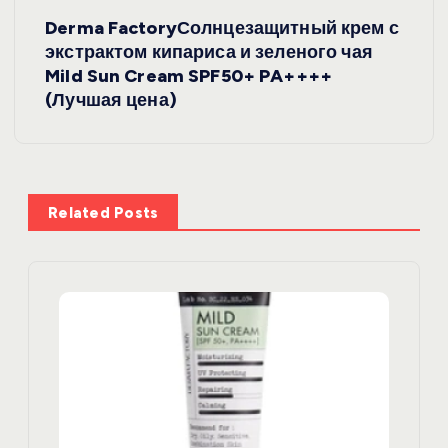
Н
Derma FactoryСолнцезащитный крем с
а
экстрактом кипариса и зеленого чая
Mild Sun Cream SPF50+ PA++++
в
(Лучшая цена)
и
г
Related Posts
а
ц
и
я