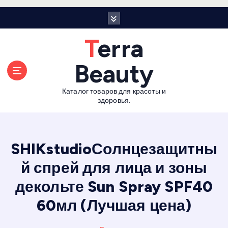
П
е
р
Terra
е
й
Beauty
т
и
Каталог товаров для красоты и
к
здоровья.
с
о
д
е
SHIKstudioСолнцезащитны
р
й спрей для лица и зоны
ж
а
декольте Sun Spray SPF40
н
и
60мл (Лучшая цена)
ю