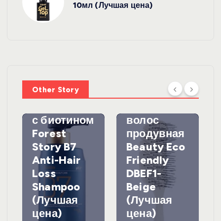
10мл (Лучшая цена)
УХОД ЗА
ВОЛОСАМИ
WelcosШа
мпунь для
УХОД ЗА
ВОЛОСАМИ
волос
Other Story
против
DewalЩетк
выпадения
а для
с биотином
волос
Forest
продувная
Story B7
Beauty Eco
Anti-Hair
Friendly
Loss
DBEF1-
Shampoo
Beige
(Лучшая
(Лучшая
цена)
цена)