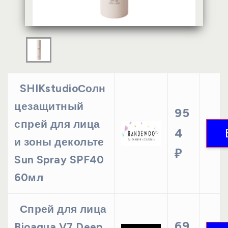
SHIKstudioСолн
цезащитный
95
спрей для лица
4
и зоны декольте
₽
Sun Spray SPF40
60мл
Спрей для лица
69
Bioaqua V7 Deep