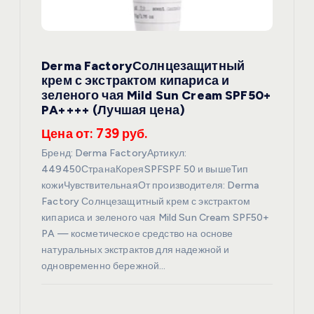
п
о
з
Derma FactoryСолнцезащитный
крем с экстрактом кипариса и
а
зеленого чая Mild Sun Cream SPF50+
PA++++ (Лучшая цена)
п
Цена от: 739 руб.
Бренд: Derma FactoryАртикул:
и
449450СтранаКореяSPFSPF 50 и вышеТип
кожиЧувствительнаяОт производителя: Derma
с
Factory Солнцезащитный крем с экстрактом
кипариса и зеленого чая Mild Sun Cream SPF50+
я
PA — косметическое средство на основе
натуральных экстрактов для надежной и
м
одновременно бережной…