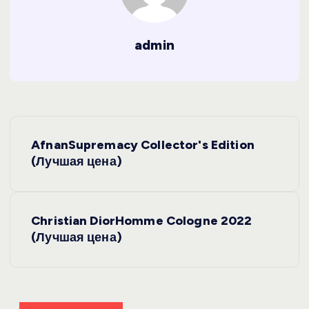
admin
Н
AfnanSupremacy Collector's Edition
а
(Лучшая цена)
в
Christian DiorHomme Cologne 2022
и
(Лучшая цена)
г
а