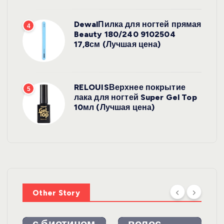
DewalПилка для ногтей прямая
4
Beauty 180/240 9102504
17,8см (Лучшая цена)
RELOUISВерхнее покрытие
5
лака для ногтей Super Gel Top
10мл (Лучшая цена)
УХОД ЗА
ВОЛОСАМИ
WelcosШа
мпунь для
УХОД ЗА
ВОЛОСАМИ
волос
Other Story
против
DewalЩетк
выпадения
а для
с биотином
волос