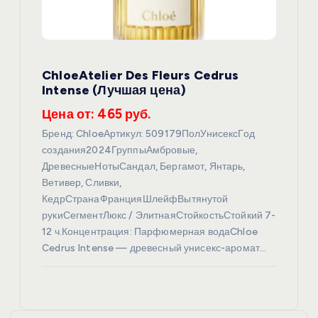
ChloeAtelier Des Fleurs Cedrus
Intense (Лучшая цена)
Цена от: 465 руб.
Бренд: ChloeАртикул: 509179ПолУнисексГод
создания2024ГруппыАмбровые,
ДревесныеНотыСандал, Бергамот, Янтарь,
Ветивер, Сливки,
КедрСтранаФранцияШлейфВытянутой
рукиСегментЛюкс / ЭлитнаяСтойкостьСтойкий 7-
12 ч.Концентрация: Парфюмерная водаChloe
Cedrus Intense — древесный унисекс-аромат…