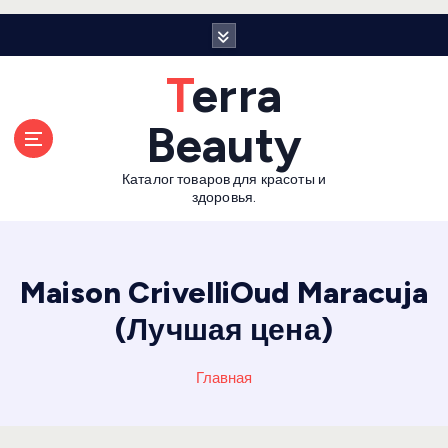
П
е
р
Terra
е
й
Beauty
т
и
Каталог товаров для красоты и
к
здоровья.
с
о
д
е
Maison CrivelliOud Maracuja
р
(Лучшая цена)
ж
а
н
Главная
и
ю