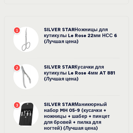
SILVER STARНожницы для
1
кутикулы Le Rose 22мм НСС 6
(Лучшая цена)
SILVER STARКусачки для
2
кутикулы Le Rose 4мм AT 881
(Лучшая цена)
SILVER STARМаникюрный
3
набор MH 05-9 (кусачки +
ножницы + шабер + пинцет
для бровей + пилка для
ногтей) (Лучшая цена)