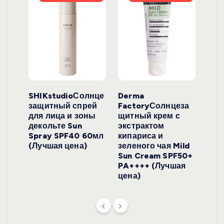
ло
SHIKstudioСолнце
Derma
Ara
локо
защитный спрей
FactoryСолнцеза
ног
для лица и зоны
щитный крем с
пуд
y
декольте Sun
экстрактом
Prof
onut
Spray SPF40 60мл
кипариса и
Cre
ена)
(Лучшая цена)
зеленого чая Mild
(Лу
Sun Cream SPF50+
PA++++ (Лучшая
цена)