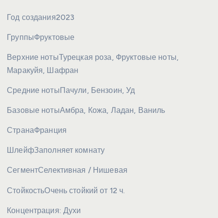
Год создания
2023
Группы
Фруктовые
Верхние ноты
Турецкая роза, Фруктовые ноты,
Маракуйя, Шафран
Средние ноты
Пачули, Бензоин, Уд
Базовые ноты
Амбра, Кожа, Ладан, Ваниль
Страна
Франция
Шлейф
Заполняет комнату
Сегмент
Селективная / Нишевая
Стойкость
Очень стойкий от 12 ч.
Концентрация:
Духи