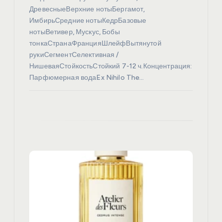
с
ДревесныеВерхние нотыБергамот,
ИмбирьСредние нотыКедрБазовые
я
нотыВетивер, Мускус, Бобы
тонкаСтранаФранцияШлейфВытянутой
рукиСегментСелективная /
м
НишеваяСтойкостьСтойкий 7-12 ч.Концентрация:
Парфюмерная водаEx Nihilo The…