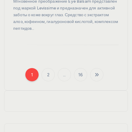
Мгновенное преображение Eye Balsam представлен
под маркой Levissime и предназначен для активной
заботы о коже вокруг глаз. Средство с экстрактом
алоэ, кофеином, гиалуроновой кислотой, комплексом
пептидов…
1
2
…
16
П
а
г
и