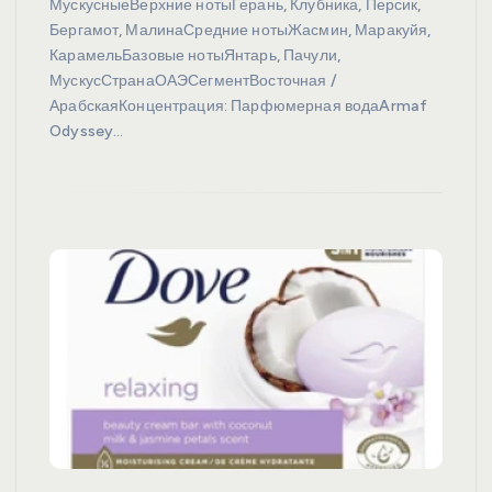
МускусныеВерхние нотыГерань, Клубника, Персик,
Бергамот, МалинаСредние нотыЖасмин, Маракуйя,
КарамельБазовые нотыЯнтарь, Пачули,
МускусСтранаОАЭСегментВосточная /
АрабскаяКонцентрация: Парфюмерная водаArmaf
Odyssey…