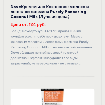
DoveКрем-мыло Кокосовое молоко и
лепестки жасмина Purely Panpering
Coconut Milk (Лучшая цена)
Цена от: 124 руб.
Бренд: DoveАртикул: 337978СтранаСШАТип
кожиДля всех типовОт производителя: Мыло с
кокосовым молоком и лепестками жасмина Purely
Panpering Coconut Milk от косметической компании
Dove обладает нежной кремовой текстурой,
деликатно и эффективно удаляет все виды
загрязнений, не пересушивая и не стягивая…