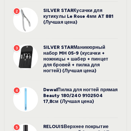
SILVER STARКусачки для
2
кутикулы Le Rose 4мм AT 881
(Лучшая цена)
SILVER STARМаникюрный
3
набор MH 05-9 (кусачки +
ножницы + шабер + пинцет
для бровей + пилка для
ногтей) (Лучшая цена)
DewalПилка для ногтей прямая
4
Beauty 180/240 9102504
17,8см (Лучшая цена)
RELOUISВерхнее покрытие
5