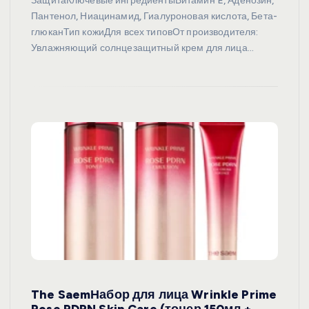
ЗащитаКлючевые ингредиентыВитамин E, Аденозин,
Пантенол, Ниацинамид, Гиалуроновая кислота, Бета-
глюканТип кожиДля всех типовОт производителя:
Увлажняющий солнцезащитный крем для лица…
The SaemНабор для лица Wrinkle Prime
Rose PDRN Skin Care (тонер 150мл +