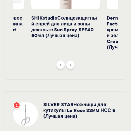
с
е
окосовое
SHIKstudioСолнцезащитны
Derma
и жасмина
й спрей для лица и зоны
FactoryС
й
Coconut
декольте Sun Spray SPF40
крем с эк
)
60мл (Лучшая цена)
и зеленого
Cream SP
(Лучшая ц
SILVER STARНожницы для
1
кутикулы Le Rose 22мм НСС 6
(Лучшая цена)