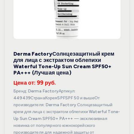
Derma FactoryСолнцезащитный крем
для лица с экстрактом облепихи
Waterful Tone-Up Sun Cream SPF50+
PA+++ (Лучшая цена)
Цена от: 99 руб.
Бренд: Derma FactoryАртикул:
449439СтранаКореяSPFSPF 50 и вышеОт
производителя: Derma Factory Солнцезащитный
крем для лица с экстрактом облепихи Waterful Tone-
Up Sun Cream SPF50+ PA+++ — эксклюзивная
новинка от популярного южнокорейского
производителя для надежной защиты от