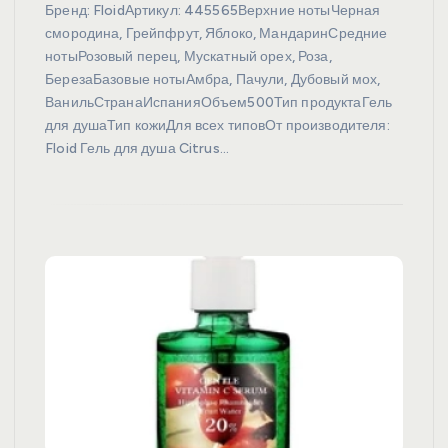
Бренд: FloidАртикул: 445565Верхние нотыЧерная
смородина, Грейпфрут, Яблоко, МандаринСредние
нотыРозовый перец, Мускатный орех, Роза,
БерезаБазовые нотыАмбра, Пачули, Дубовый мох,
ВанильСтранаИспанияОбъем500Тип продуктаГель
для душаТип кожиДля всех типовОт производителя:
Floid Гель для душа Citrus…