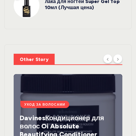
лака для ногтей Super Gel Top
10мл (Лучшая цена)
Other Story
УХОД ЗА ВОЛОСАМИ
DavinesКондиционер для
волос Oi Absolute
Beautifying Conditioner