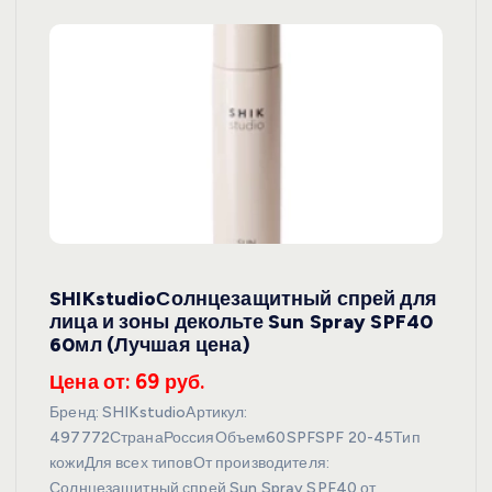
SHIKstudioСолнцезащитный спрей для
лица и зоны декольте Sun Spray SPF40
60мл (Лучшая цена)
Цена от: 69 руб.
Бренд: SHIKstudioАртикул:
497772СтранаРоссияОбъем60SPFSPF 20-45Тип
кожиДля всех типовОт производителя:
Солнцезащитный спрей Sun Spray SPF40 от