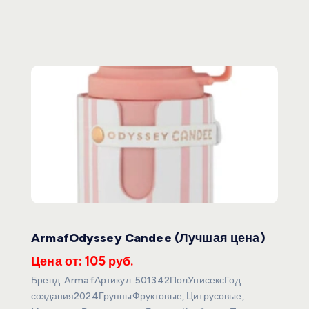
ArmafOdyssey Candee (Лучшая цена)
Цена от: 105 руб.
Бренд: ArmafАртикул: 501342ПолУнисексГод
создания2024ГруппыФруктовые, Цитрусовые,