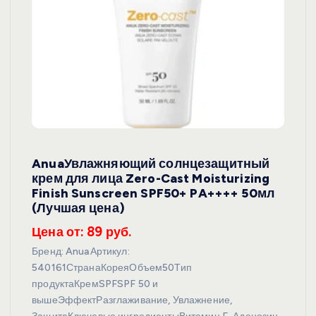
AnuaУвлажняющий солнцезащитный
крем для лица Zero-Cast Moisturizing
Finish Sunscreen SPF50+ PA++++ 50мл
(Лучшая цена)
Цена от: 89 руб.
Бренд: AnuaАртикул:
540161СтранаКореяОбъем50Тип
продуктаКремSPFSPF 50 и
вышеЭффектРазглаживание, Увлажнение,