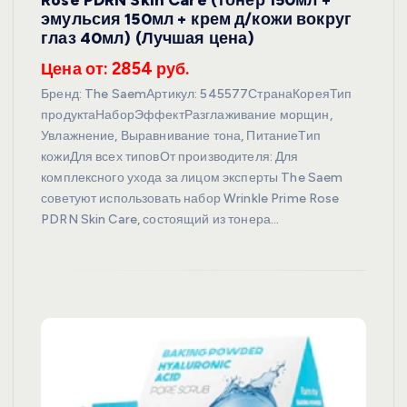
эмульсия 150мл + крем д/кожи вокруг
глаз 40мл) (Лучшая цена)
Цена от: 2854 руб.
Бренд: The SaemАртикул: 545577СтранаКореяТип
продуктаНаборЭффектРазглаживание морщин,
Увлажнение, Выравнивание тона, ПитаниеТип
кожиДля всех типовОт производителя: Для
комплексного ухода за лицом эксперты The Saem
советуют использовать набор Wrinkle Prime Rose
PDRN Skin Care, состоящий из тонера…