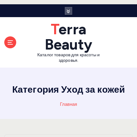
П
е
р
Terra
е
й
Beauty
т
и
Каталог товаров для красоты и
к
здоровья.
с
о
д
е
Категория Уход за кожей
р
ж
Главная
а
н
и
ю