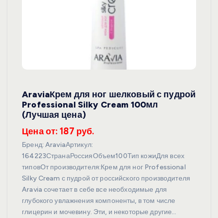
AraviaКрем для ног шелковый с пудрой
Professional Silky Cream 100мл
(Лучшая цена)
Цена от: 187 руб.
Бренд: AraviaАртикул:
164223СтранаРоссияОбъем100Тип кожиДля всех
типовОт производителя:Крем для ног Professional
Silky Cream с пудрой от российского производителя
Aravia сочетает в себе все необходимые для
глубокого увлажнения компоненты, в том числе
глицерин и мочевину. Эти, и некоторые другие…