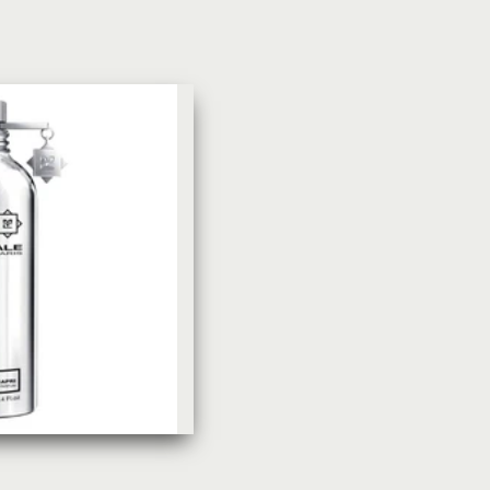
УХОД ЗА КОЖЕЙ
DoveКрем-мыло Кокосовое
молоко и лепестки жасмина Pu
Panpering Coconut Milk (Лучш
цена)