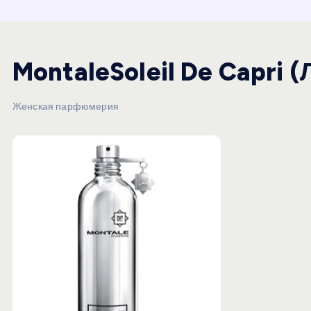
и
ю
MontaleSoleil De Capri 
Женская парфюмерия