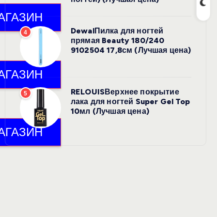
DewalПилка для ногтей
4
прямая Beauty 180/240
9102504 17,8см (Лучшая цена)
RELOUISВерхнее покрытие
5
лака для ногтей Super Gel Top
10мл (Лучшая цена)