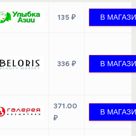
135 ₽
336 ₽
371.00
₽