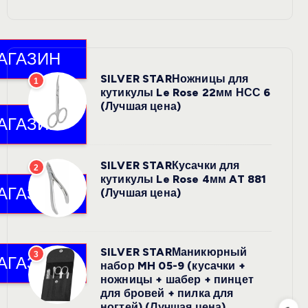
SILVER STARНожницы для
1
кутикулы Le Rose 22мм НСС 6
(Лучшая цена)
SILVER STARКусачки для
2
кутикулы Le Rose 4мм AT 881
(Лучшая цена)
SILVER STARМаникюрный
3
набор MH 05-9 (кусачки +
ножницы + шабер + пинцет
для бровей + пилка для
ногтей) (Лучшая цена)