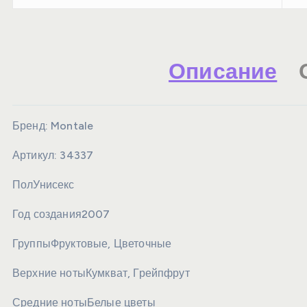
Описание
Бренд:
Montale
Артикул:
34337
Пол
Унисекс
Год создания
2007
Группы
Фруктовые, Цветочные
Верхние ноты
Кумкват, Грейпфрут
Средние ноты
Белые цветы