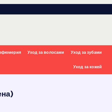
арфюмерия
Уход за волосами
Уход за зубами
Уход за кожей
ена)