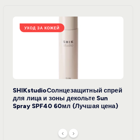
УХОД ЗА КОЖЕЙ
У
SHIKstudioСолнцезащитный спрей
Derm
rely
для лица и зоны декольте Sun
крем
ая
Spray SPF40 60мл (Лучшая цена)
зеле
SPF5