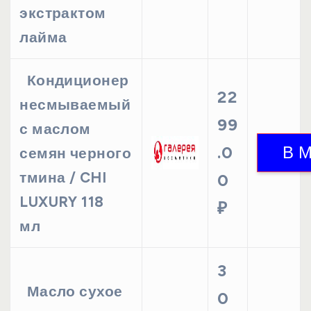
экстрактом
лайма
Кондиционер
22
несмываемый
99
с маслом
.0
семян черного
тмина / CHI
0
LUXURY 118
₽
мл
3
Масло сухое
0