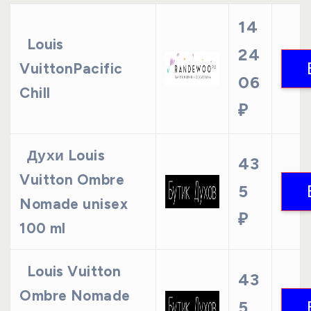
14
Louis
24
VuittonPacific
06
Chill
₽
Духи Louis
43
Vuitton Ombre
5
Nomade unisex
₽
100 ml
Louis Vuitton
43
Ombre Nomade
5