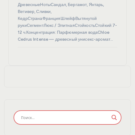
ДревесныеНотыСандал, Бергамот, Янтарь,
Ветивер, Сливки,
КедрСтранаФранцияШлейфВытянутой
рукиСегментЛюкс / ЭлитнаяСтойкостьСтойкий 7-
12 ч.Концентрация: Парфюмерная водаChloe
Cedrus Intense — древесный унисекс-аромат…