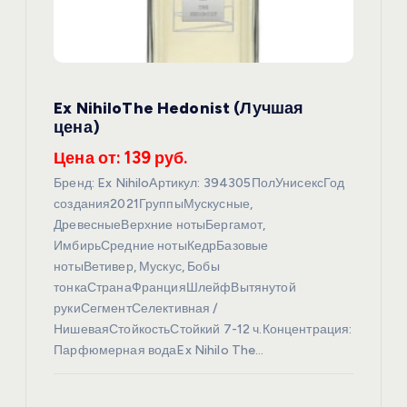
о
з
Ex NihiloThe Hedonist (Лучшая
а
цена)
п
Цена от: 139 руб.
Бренд: Ex NihiloАртикул: 394305ПолУнисексГод
и
создания2021ГруппыМускусные,
ДревесныеВерхние нотыБергамот,
с
ИмбирьСредние нотыКедрБазовые
нотыВетивер, Мускус, Бобы
я
тонкаСтранаФранцияШлейфВытянутой
рукиСегментСелективная /
НишеваяСтойкостьСтойкий 7-12 ч.Концентрация:
м
Парфюмерная водаEx Nihilo The…