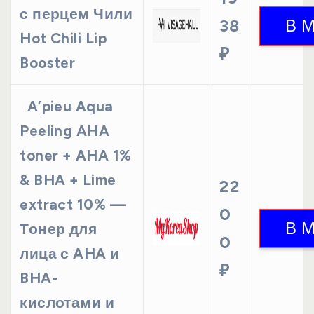
с перцем Чили
38
Hot Chili Lip
₽
Booster
A’pieu Aqua
Peeling AHA
toner + AHA 1%
& BHA + Lime
22
extract 10% —
0
Тонер для
0
лица с AHA и
₽
BHA-
кислотами и