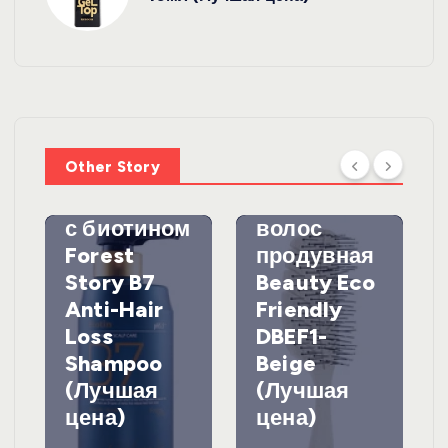
УХОД ЗА
ВОЛОСАМИ
WelcosШа
мпунь для
УХОД ЗА
ВОЛОСАМИ
волос
Other Story
против
DewalЩетк
выпадения
а для
с биотином
волос
Forest
продувная
Story B7
Beauty Eco
Anti-Hair
Friendly
Loss
DBEF1-
Shampoo
Beige
(Лучшая
(Лучшая
цена)
цена)