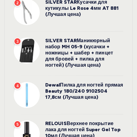
SILVER STARКусачки для
2
кутикулы Le Rose 4мм AT 881
(Лучшая цена)
SILVER STARМаникюрный
3
набор MH 05-9 (кусачки +
ножницы + шабер + пинцет
для бровей + пилка для
ногтей) (Лучшая цена)
DewalПилка для ногтей прямая
4
Beauty 180/240 9102504
17,8см (Лучшая цена)
RELOUISВерхнее покрытие
5
лака для ногтей Super Gel Top
10мл (Лучшая цена)