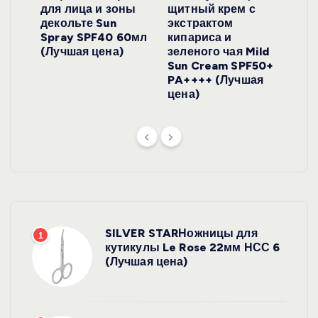
для лица и зоны
щитный крем с
пуд
y
декольте Sun
экстрактом
Prof
onut
Spray SPF40 60мл
кипариса и
Cre
ена)
(Лучшая цена)
зеленого чая Mild
(Лу
Sun Cream SPF50+
PA++++ (Лучшая
цена)
SILVER STARНожницы для
1
кутикулы Le Rose 22мм НСС 6
(Лучшая цена)