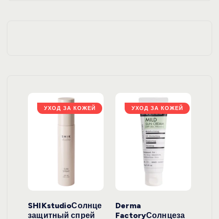
ЖЕЙ
УХОД ЗА КОЖЕЙ
УХОД ЗА КОЖЕЙ
ло
SHIKstudioСолнце
Derma
Ara
локо
защитный спрей
FactoryСолнцеза
ног