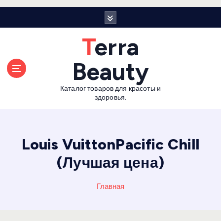
П
е
р
Terra
е
й
Beauty
т
и
Каталог товаров для красоты и
к
здоровья.
с
о
д
е
Louis VuittonPacific Chill
р
(Лучшая цена)
ж
а
н
Главная
и
ю