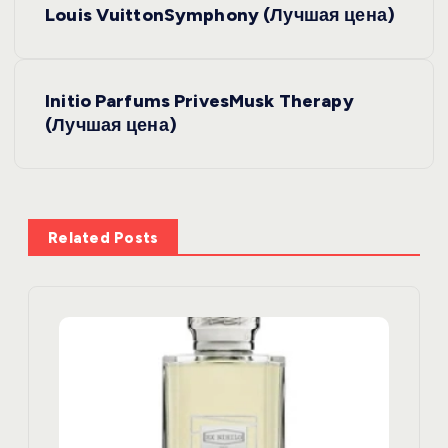
Louis VuittonSymphony (Лучшая цена)
а
в
Initio Parfums PrivesMusk Therapy
(Лучшая цена)
и
г
а
Related Posts
ц
и
я
п