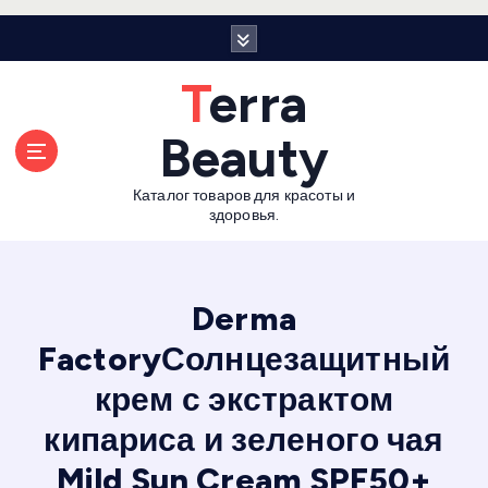
П
е
р
Terra
е
й
Beauty
т
и
Каталог товаров для красоты и
к
здоровья.
с
о
д
е
Derma
р
FactoryСолнцезащитный
ж
а
крем с экстрактом
н
и
кипариса и зеленого чая
ю
Mild Sun Cream SPF50+