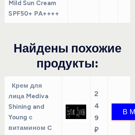
Mild Sun Cream
SPF50+ PA++++
Найдены похожие
продукты:
Крем для
2
лица Mediva
4
Shining and
Young с
9
витамином С
₽