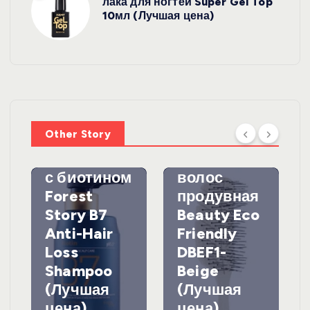
лака для ногтей Super Gel Top
10мл (Лучшая цена)
УХОД ЗА
ВОЛОСАМИ
WelcosШа
мпунь для
УХОД ЗА
ВОЛОСАМИ
волос
Other Story
против
DewalЩетк
выпадения
а для
с биотином
волос
Forest
продувная
Story B7
Beauty Eco
Anti-Hair
Friendly
Loss
DBEF1-
Shampoo
Beige
(Лучшая
(Лучшая
цена)
цена)