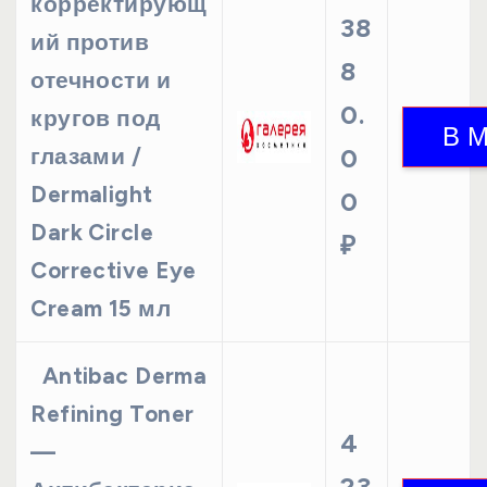
корректирующ
38
ий против
8
отечности и
0.
кругов под
глазами /
0
Dermalight
0
Dark Circle
₽
Corrective Eye
Cream 15 мл
Antibac Derma
Refining Toner
4
—
23