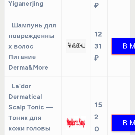
Yiganerjing
₽
Шампунь для
12
поврежденны
31
х волос
Питание
₽
Derma&More
La’dor
Dermatical
15
Scalp Tonic —
2
Тоник для
кожи головы
0