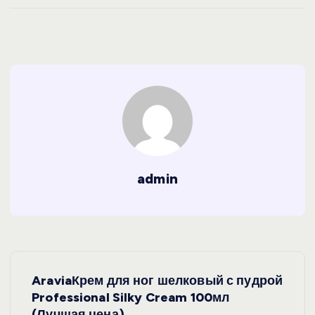
admin
Н
AraviaКрем для ног шелковый с пудрой
а
Professional Silky Cream 100мл
(Лучшая цена)