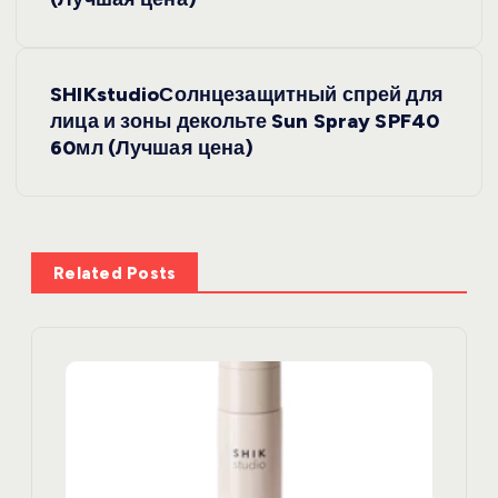
в
и
SHIKstudioСолнцезащитный спрей для
лица и зоны декольте Sun Spray SPF40
г
60мл (Лучшая цена)
а
ц
Related Posts
и
я
п
о