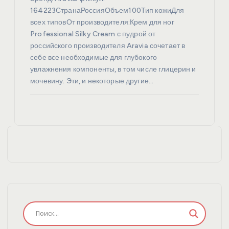
164223СтранаРоссияОбъем100Тип кожиДля
всех типовОт производителя:Крем для ног
Professional Silky Cream с пудрой от
российского производителя Aravia сочетает в
себе все необходимые для глубокого
увлажнения компоненты, в том числе глицерин и
мочевину. Эти, и некоторые другие…