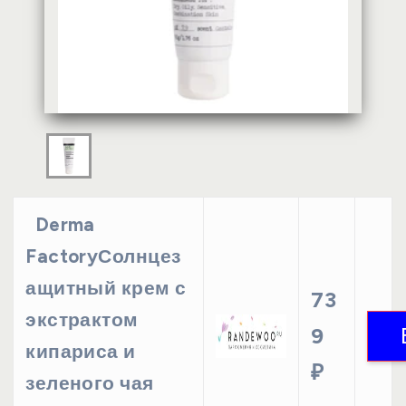
Derma
FactoryСолнцез
ащитный крем с
73
экстрактом
9
кипариса и
₽
зеленого чая