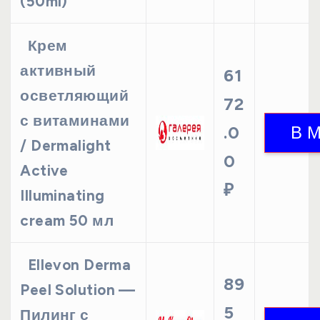
(50ml)
Крем
активный
61
осветляющий
72
с витаминами
.0
/ Dermalight
0
Active
₽
Illuminating
cream 50 мл
Ellevon Derma
89
Peel Solution —
5
Пилинг с