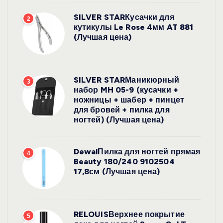
SILVER STARКусачки для
2
кутикулы Le Rose 4мм AT 881
(Лучшая цена)
SILVER STARМаникюрный
3
набор MH 05-9 (кусачки +
ножницы + шабер + пинцет
для бровей + пилка для
ногтей) (Лучшая цена)
DewalПилка для ногтей прямая
4
Beauty 180/240 9102504
17,8см (Лучшая цена)
RELOUISВерхнее покрытие
5