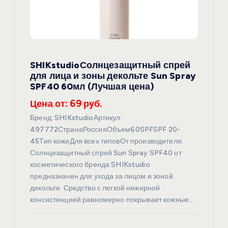
з
а
п
SHIKstudioСолнцезащитный спрей
для лица и зоны декольте Sun Spray
и
SPF40 60мл (Лучшая цена)
Цена от: 69 руб.
с
Бренд: SHIKstudioАртикул:
я
497772СтранаРоссияОбъем60SPFSPF 20-
45Тип кожиДля всех типовОт производителя:
Солнцезащитный спрей Sun Spray SPF40 от
м
косметического бренда SHIKstudio
предназначен для ухода за лицом и зоной
декольте. Средство с легкой нежирной
консистенцией равномерно покрывает кожные…