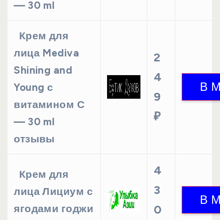
— 30 ml
Крем для
лица Mediva
2
Shining and
4
Young с
9
витамином С
₽
— 30 ml
отзывы
4
Крем для
3
лица Лициум с
ягодами годжи
0