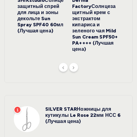
ло
SHIKstudioСолнце
Derma
Ara
локо
защитный спрей
FactoryСолнцеза
ног
для лица и зоны
щитный крем с
пуд
y
декольте Sun
экстрактом
Prof
onut
Spray SPF40 60мл
кипариса и
Cre
ена)
(Лучшая цена)
зеленого чая Mild
(Лу
Sun Cream SPF50+
PA++++ (Лучшая
цена)
SILVER STARНожницы для
1
кутикулы Le Rose 22мм НСС 6
(Лучшая цена)