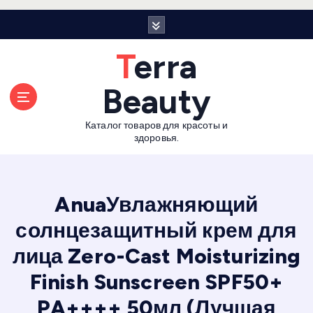
П
е
р
Terra
е
й
Beauty
т
и
Каталог товаров для красоты и
к
здоровья.
с
о
д
е
AnuaУвлажняющий
р
солнцезащитный крем для
ж
а
лица Zero-Cast Moisturizing
н
и
Finish Sunscreen SPF50+
ю
PA++++ 50мл (Лучшая