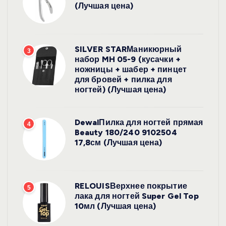
(Лучшая цена)
SILVER STARМаникюрный
3
набор MH 05-9 (кусачки +
ножницы + шабер + пинцет
для бровей + пилка для
ногтей) (Лучшая цена)
DewalПилка для ногтей прямая
4
Beauty 180/240 9102504
17,8см (Лучшая цена)
RELOUISВерхнее покрытие
5
лака для ногтей Super Gel Top
10мл (Лучшая цена)