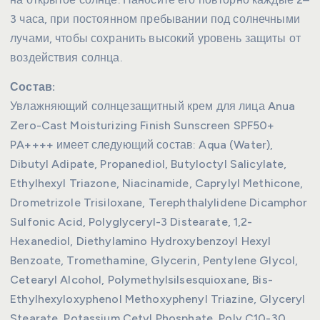
3 часа, при постоянном пребывании под солнечными
лучами, чтобы сохранить высокий уровень защиты от
воздействия солнца.
Состав:
Увлажняющий солнцезащитный крем для лица Anua
Zero-Cast Moisturizing Finish Sunscreen SPF50+
PA++++ имеет следующий состав: Aqua (Water),
Dibutyl Adipate, Propanediol, Butyloctyl Salicylate,
Ethylhexyl Triazone, Niacinamide, Caprylyl Methicone,
Drometrizole Trisiloxane, Terephthalylidene Dicamphor
Sulfonic Acid, Polyglyceryl-3 Distearate, 1,2-
Hexanediol, Diethylamino Hydroxybenzoyl Hexyl
Benzoate, Tromethamine, Glycerin, Pentylene Glycol,
Cetearyl Alcohol, Polymethylsilsesquioxane, Bis-
Ethylhexyloxyphenol Methoxyphenyl Triazine, Glyceryl
Stearate, Potassium Cetyl Phosphate, Poly C10-30