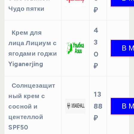
Чудо пятки
₽
4
Крем для
3
лица Лициум с
ягодами годжи
0
Yiganerjing
₽
Солнцезащит
13
ный крем с
88
сосной и
центеллой
₽
SPF50