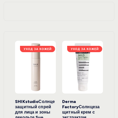
ЖЕЙ
УХОД ЗА КОЖЕЙ
УХОД ЗА КОЖЕЙ
ло
SHIKstudioСолнце
Derma
Ara
локо
защитный спрей
FactoryСолнцеза
ног
для лица и зоны
щитный крем с
пуд
y
декольте Sun
экстрактом
Prof