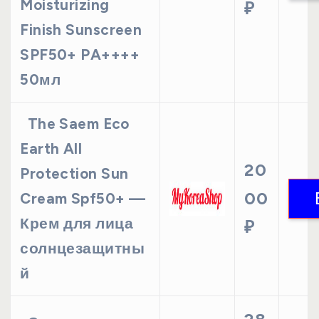
Moisturizing
₽
Finish Sunscreen
SPF50+ PA++++
50мл
The Saem Eco
Earth All
20
Protection Sun
00
Cream Spf50+ —
Крем для лица
₽
солнцезащитны
й