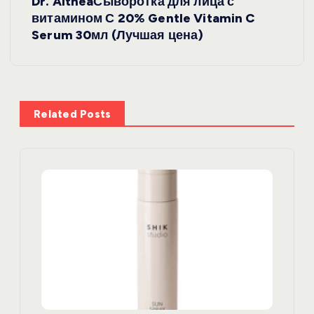
Dr. AltheaСыворотка для лица с
г
витамином С 20% Gentle Vitamin C
Serum 30мл (Лучшая цена)
а
ц
и
Related Posts
я
п
о
з
а