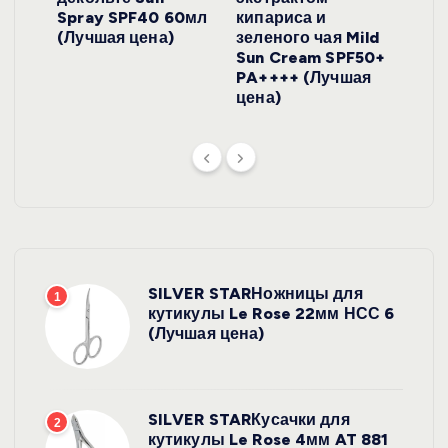
onut
Spray SPF40 60мл
кипариса и
Cre
ена)
(Лучшая цена)
зеленого чая Mild
(Лу
Sun Cream SPF50+
PA++++ (Лучшая
цена)
SILVER STARНожницы для
1
кутикулы Le Rose 22мм НСС 6
(Лучшая цена)
SILVER STARКусачки для
2
кутикулы Le Rose 4мм AT 881