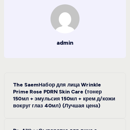
admin
Н
The SaemНабор для лица Wrinkle
а
Prime Rose PDRN Skin Care (тонер
150мл + эмульсия 150мл + крем д/кожи
в
вокруг глаз 40мл) (Лучшая цена)
и