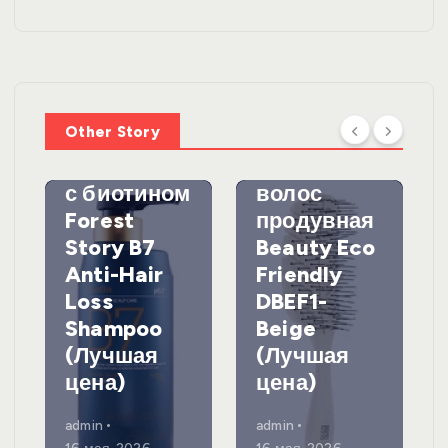
УХОД ЗА
ВОЛОСАМИ
WelcosШа
мпунь для
УХОД ЗА
ВОЛОСАМИ
волос
Other Story
против
DewalЩетк
выпадения
а для
с биотином
волос
Forest
продувная
Story B7
Beauty Eco
Anti-Hair
Friendly
Loss
DBEF1-
Shampoo
Beige
(Лучшая
(Лучшая
цена)
цена)
admin
admin