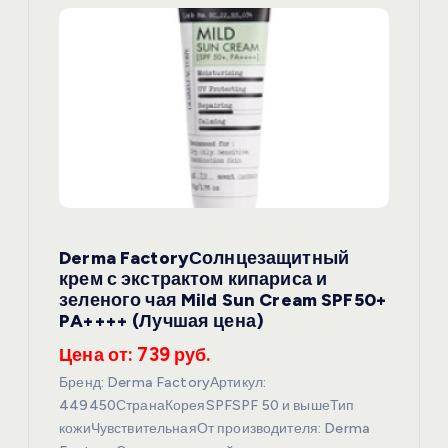
Derma FactoryСолнцезащитный
крем с экстрактом кипариса и
зеленого чая Mild Sun Cream SPF50+
PA++++ (Лучшая цена)
Цена от: 739 руб.
Бренд: Derma FactoryАртикул:
449450СтранаКореяSPFSPF 50 и вышеТип
кожиЧувствительнаяОт производителя: Derma