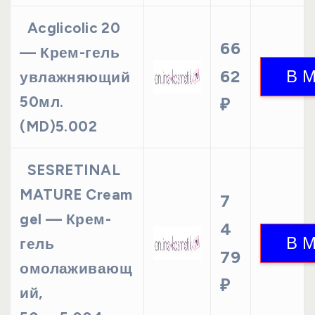
Acglicolic 20
66
— Крем-гель
62
увлажняющий
50мл.
₽
(MD)5.002
SESRETINAL
MATURE Cream
7
gel — Крем-
4
гель
79
омолаживающ
₽
ий,