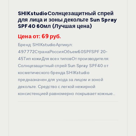
п
SHIKstudioСолнцезащитный спрей
и
для лица и зоны декольте Sun Spray
SPF40 60мл (Лучшая цена)
с
Цена от: 69 руб.
я
Бренд: SHIKstudioАртикул:
497772СтранаРоссияОбъем60SPFSPF 20-
45Тип кожиДля всех типовОт производителя:
м
Солнцезащитный спрей Sun Spray SPF40 от
косметического бренда SHIKstudio
предназначен для ухода за лицом и зоной
декольте. Средство с легкой нежирной
консистенцией равномерно покрывает кожные…