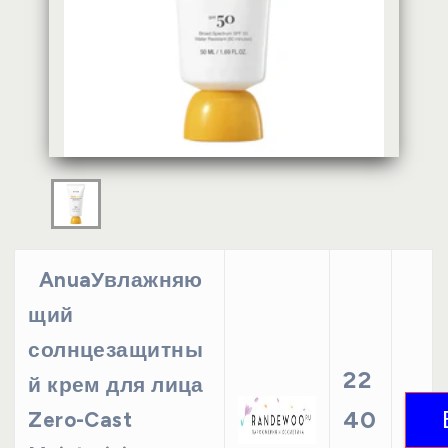
AnuaУвлажняю
щий
солнцезащитны
22
й крем для лица
40
Zero-Cast