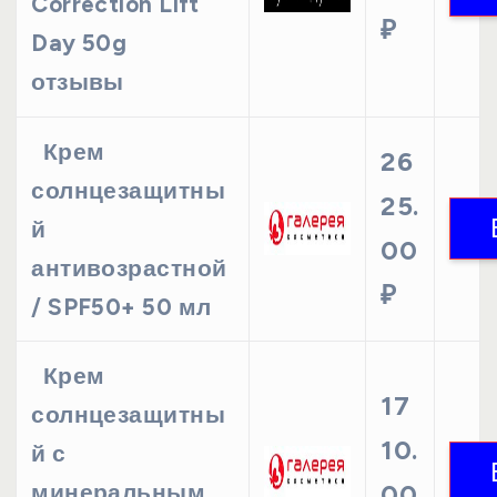
Correction Lift
₽
Day 50g
отзывы
Крем
26
солнцезащитны
25.
й
00
антивозрастной
₽
/ SPF50+ 50 мл
Крем
17
солнцезащитны
10.
й с
минеральным
00