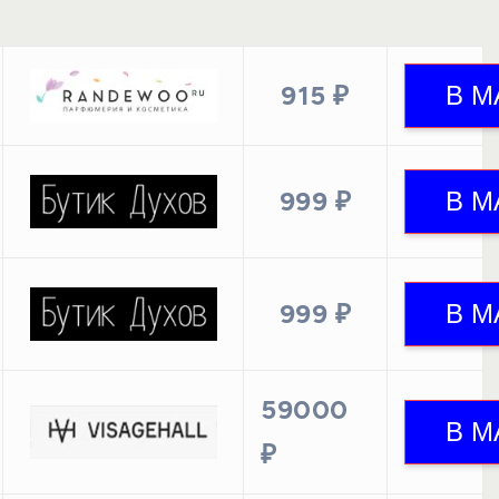
915 ₽
999 ₽
999 ₽
59000
₽