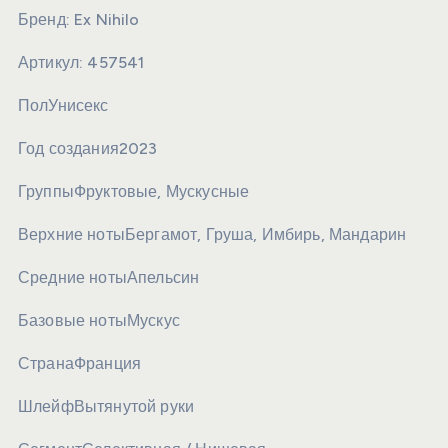
Бренд:
Ex Nihilo
Артикул:
457541
Пол
Унисекс
Год создания
2023
Группы
Фруктовые, Мускусные
Верхние ноты
Бергамот, Груша, Имбирь, Мандарин
Средние ноты
Апельсин
Базовые ноты
Мускус
Страна
Франция
Шлейф
Вытянутой руки