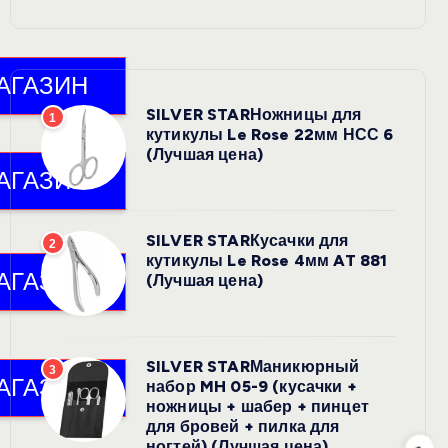
SILVER STARНожницы для
1
кутикулы Le Rose 22мм НСС 6
(Лучшая цена)
SILVER STARКусачки для
2
кутикулы Le Rose 4мм AT 881
(Лучшая цена)
SILVER STARМаникюрный
3
набор MH 05-9 (кусачки +
ножницы + шабер + пинцет
для бровей + пилка для
ногтей) (Лучшая цена)