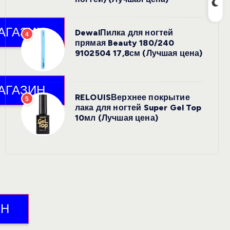
DewalПилка для ногтей
4
прямая Beauty 180/240
9102504 17,8см (Лучшая цена)
RELOUISВерхнее покрытие
5
лака для ногтей Super Gel Top
10мл (Лучшая цена)