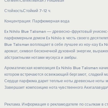
Сегмент
Селективная / Нишевая
Стойкость
Стойкий 7-12 ч.
Концентрация:
Парфюмерная вода
Ex Nihilo Blue Talisman — древесно-фруктовый унисе
парфюмерным домом Ex Nihilo в честь своего десятиле
Blue Talisman воплощает в себе лучшее из ноу-хау Ex 
аромат, символ бесконечной духовной энергии, выраже
абстрактными нотами мускуса и амбры.
Ароматическая композиция Ex Nihilo Blue Talisman нач
котором встречаются освежающий бергамот, сладкий ма
Сердце парфюма дарит теплые ноты древесные ноты м
Завершает композицию нота чувственного Акигалавуда®
Реклама. Информация о рекламодателе по ссылкам в ст