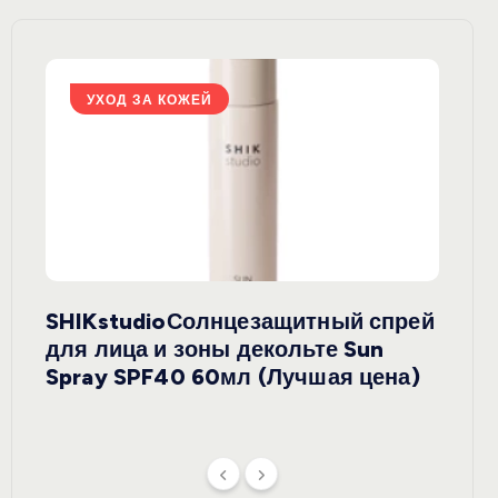
УХОД ЗА КОЖЕЙ
У
SHIKstudioСолнцезащитный спрей
Derm
rely
для лица и зоны декольте Sun
крем
ая
Spray SPF40 60мл (Лучшая цена)
зеле
SPF5