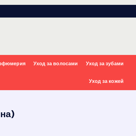
арфюмерия
Уход за волосами
Уход за зубами
Уход за кожей
ена)