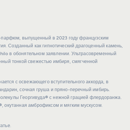
кс-парфюм, выпущенный в 2023 году французским
тия. Созданный как гипнотический драгоценный камень,
Nihilo в обонятельном заявлении. Ультрасовременный
нный тонкой свежестью имбиря, смягченной
инается с освежающего вступительного аккорда, в
ндарин, сочная груша и пряно-перечный имбирь.
олекулы Георгивуда® с нежной грацией флердоранжа.
, окутанная амброфиксом и мягким мускусом.
атье.