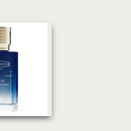
УХОД ЗА КОЖЕЙ
DoveКрем-мыло Кокосовое
молоко и лепестки жасмина Pu
Panpering Coconut Milk (Лучш
цена)