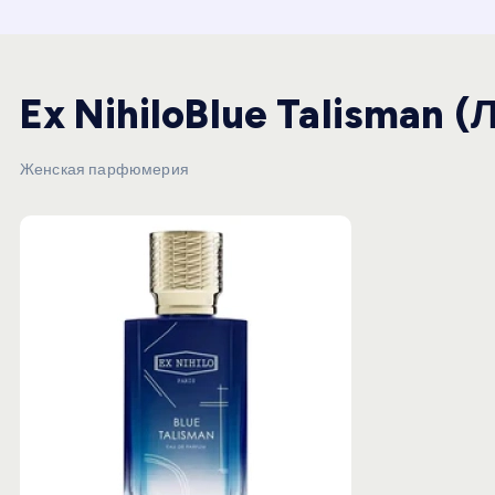
и
ю
Ex NihiloBlue Talisman 
Женская парфюмерия