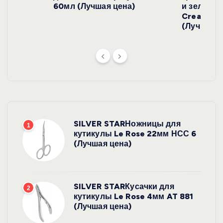
й
)
60мл (Лучшая цена)
и зеленого
Cream SP
(Лучшая ц
SILVER STARНожницы для
1
кутикулы Le Rose 22мм НСС 6
(Лучшая цена)
SILVER STARКусачки для
2
кутикулы Le Rose 4мм AT 881
(Лучшая цена)