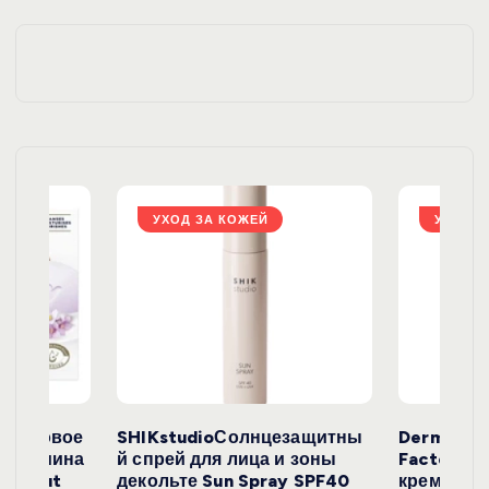
ц
и
я
з
а
УХОД ЗА КОЖЕЙ
УХОД З
п
и
с
е
окосовое
SHIKstudioСолнцезащитны
Derma
и жасмина
й спрей для лица и зоны
FactoryС
Coconut
декольте Sun Spray SPF40
крем с эк