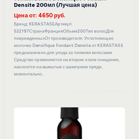
Densite 200мл (Лучшая цена)
Цена от: 4650 руб.
Бренд: KERASTASEАртикул:
522197СтранаФранцияОбъем200Тип волосДля
поврежденныхОт производителя: Уплотняющее
молочко Densifique Fondant Densite от KERASTASE
предназначено для ухода за тонкими волосами.
Средство применяется на втором этапе очищения,
наносится на вымытые с шампунем пряди,
моментально…