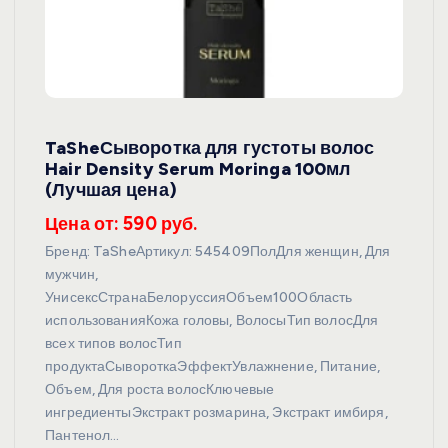
TaSheСыворотка для густоты волос
Hair Density Serum Moringa 100мл
(Лучшая цена)
Цена от: 590 руб.
Бренд: TaSheАртикул: 545409ПолДля женщин, Для
мужчин,
УнисексСтранаБелоруссияОбъем100Область
использованияКожа головы, ВолосыТип волосДля
всех типов волосТип
продуктаСывороткаЭффектУвлажнение, Питание,
Объем, Для роста волосКлючевые
ингредиентыЭкстракт розмарина, Экстракт имбиря,
Пантенол…