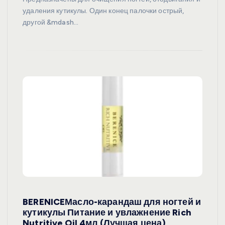
удаления кутикулы. Один конец палочки острый,
другой &mdash…
BERENICEМасло-карандаш для ногтей и
кутикулы Питание и увлажнение Rich
Nutritive Oil 4мл (Лучшая цена)