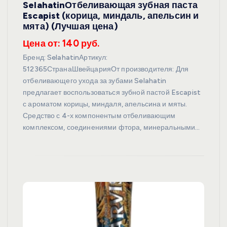
SelahatinОтбеливающая зубная паста
Escapist (корица, миндаль, апельсин и
мята) (Лучшая цена)
Цена от: 140 руб.
Бренд: SelahatinАртикул:
512365СтранаШвейцарияОт производителя: Для
отбеливающего ухода за зубами Selahatin
предлагает воспользоваться зубной пастой Escapist
с ароматом корицы, миндаля, апельсина и мяты.
Средство с 4-х компонентым отбеливающим
комплексом, соединениями фтора, минеральными…