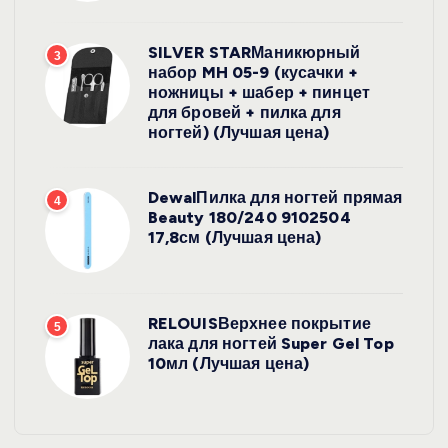
SILVER STARМаникюрный
3
набор MH 05-9 (кусачки +
ножницы + шабер + пинцет
для бровей + пилка для
ногтей) (Лучшая цена)
DewalПилка для ногтей прямая
4
Beauty 180/240 9102504
17,8см (Лучшая цена)
RELOUISВерхнее покрытие
5
лака для ногтей Super Gel Top
10мл (Лучшая цена)