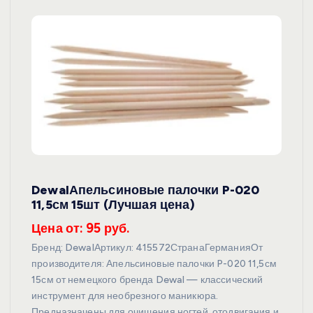
DewalАпельсиновые палочки P-020
11,5см 15шт (Лучшая цена)
Цена от: 95 руб.
Бренд: DewalАртикул: 415572СтранаГерманияОт
производителя: Апельсиновые палочки P-020 11,5см
15см от немецкого бренда Dewal — классический
инструмент для необрезного маникюра.
Предназначены для очищения ногтей, отодвигания и