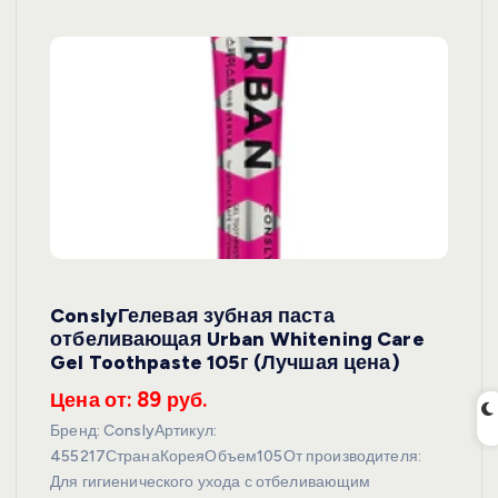
ConslyГелевая зубная паста
отбеливающая Urban Whitening Care
Gel Toothpaste 105г (Лучшая цена)
Цена от: 89 руб.
Бренд: ConslyАртикул:
455217СтранаКореяОбъем105От производителя:
Для гигиенического ухода с отбеливающим