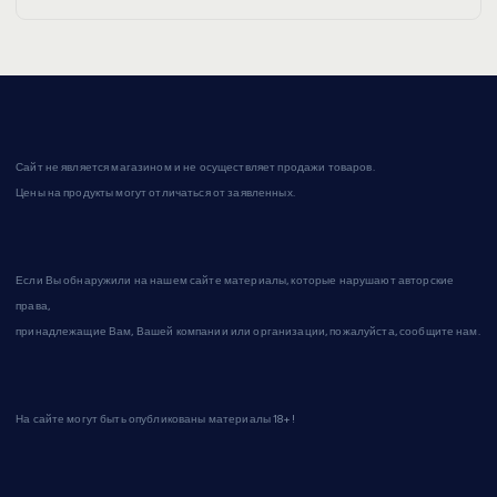
Сайт не является магазином и не осуществляет продажи товаров.
Цены на продукты могут отличаться от заявленных.
Если Вы обнаружили на нашем сайте материалы, которые нарушают авторские
права,
принадлежащие Вам, Вашей компании или организации, пожалуйста, сообщите нам.
На сайте могут быть опубликованы материалы 18+!