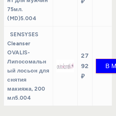
нт для мужчин
₽
75мл.
(MD)5.004
SENSYSES
Cleanser
OVALIS-
27
Липосомальн
92
ый лосьон для
₽
снятия
макияжа, 200
мл5.004