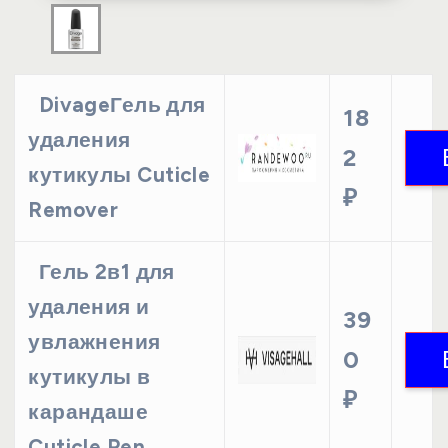
DivageГель для
18
удаления
2
кутикулы Cuticle
₽
Remover
Гель 2в1 для
удаления и
39
увлажнения
0
кутикулы в
₽
карандаше
Cuticle Pen