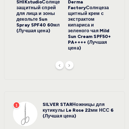
ло
SHIKstudioСолнце
Derma
Ara
локо
защитный спрей
FactoryСолнцеза
ног
для лица и зоны
щитный крем с
пуд
y
декольте Sun
экстрактом
Prof
onut
Spray SPF40 60мл
кипариса и
Cre
ена)
(Лучшая цена)
зеленого чая Mild
(Лу
Sun Cream SPF50+
PA++++ (Лучшая
цена)
SILVER STARНожницы для
1
кутикулы Le Rose 22мм НСС 6
(Лучшая цена)