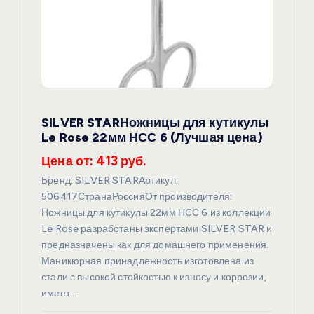
з
а
п
SILVER STARНожницы для кутикулы
и
Le Rose 22мм НСС 6 (Лучшая цена)
с
Цена от: 413 руб.
Бренд: SILVER STARАртикул:
я
506417СтранаРоссияОт производителя:
Ножницы для кутикулы 22мм НСС 6 из коллекции
м
Le Rose разработаны экспертами SILVER STAR и
предназначены как для домашнего применения.
Маникюрная принадлежность изготовлена из
стали с высокой стойкостью к износу и коррозии,
имеет…