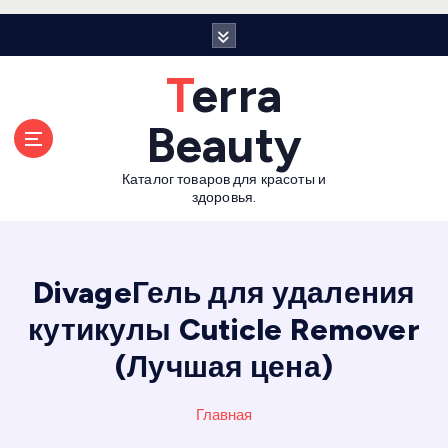
П
е
р
Terra
е
й
Beauty
т
и
Каталог товаров для красоты и
к
здоровья.
с
о
д
е
DivageГель для удаления
р
кутикулы Cuticle Remover
ж
а
(Лучшая цена)
н
и
Главная
ю