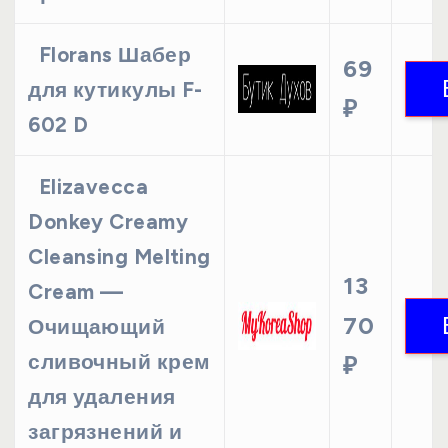
Florans Шабер
69
для кутикулы F-
₽
602 D
Elizavecca
Donkey Creamy
Cleansing Melting
13
Cream —
70
Очищающий
сливочный крем
₽
для удаления
загрязнений и