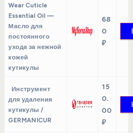
Wear Cuticle
Essential Oil —
68
Масло для
0
постоянного
₽
ухода за нежной
кожей
кутикулы
15
Инструмент
0.
для удаления
кутикулы /
00
GERMANICUR
₽