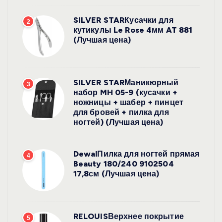
SILVER STARКусачки для
2
кутикулы Le Rose 4мм AT 881
(Лучшая цена)
SILVER STARМаникюрный
3
набор MH 05-9 (кусачки +
ножницы + шабер + пинцет
для бровей + пилка для
ногтей) (Лучшая цена)
DewalПилка для ногтей прямая
4
Beauty 180/240 9102504
17,8см (Лучшая цена)
RELOUISВерхнее покрытие
5