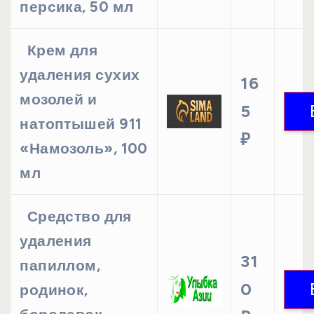
персика, 50 мл
Крем для
удаления сухих
16
мозолей и
5
натоптышей 911
₽
«Намозоль», 100
мл
Средство для
удаления
31
папиллом,
0
родинок,