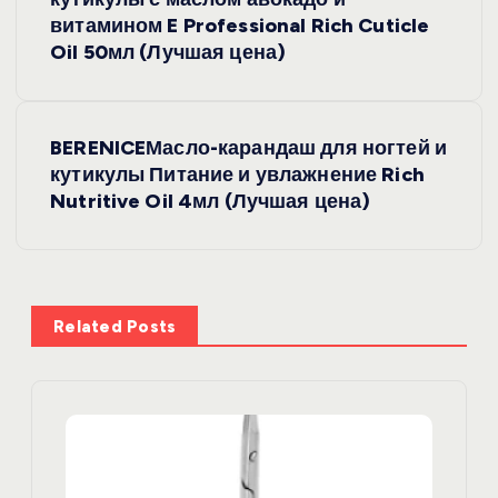
а
витамином E Professional Rich Cuticle
в
Oil 50мл (Лучшая цена)
и
BERENICEМасло-карандаш для ногтей и
г
кутикулы Питание и увлажнение Rich
Nutritive Oil 4мл (Лучшая цена)
а
ц
и
Related Posts
я
п
о