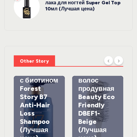
лака для ногтей Super Gel Top
10мл (Лучшая цена)
УХОД ЗА
ВОЛОСАМИ
WelcosШа
мпунь для
УХОД ЗА
ВОЛОСАМИ
волос
Other Story
против
DewalЩетк
выпадения
а для
с биотином
волос
Forest
продувная
Story B7
Beauty Eco
Anti-Hair
Friendly
Loss
DBEF1-
Shampoo
Beige
(Лучшая
(Лучшая