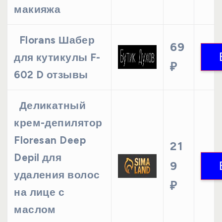
макияжа
Florans Шабер
69
для кутикулы F-
₽
602 D отзывы
Деликатный
крем-депилятор
Floresan Deep
21
Depil для
9
удаления волос
₽
на лице с
маслом