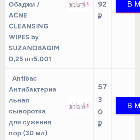
92
Обаджи /
ACNE
₽
CLEANSING
WIPES by
SUZANOBAGIM
D,25 шт5.001
Antibac
57
Антибактериа
3
льная
сыворотка
0
для сужения
₽
пор (30 мл)