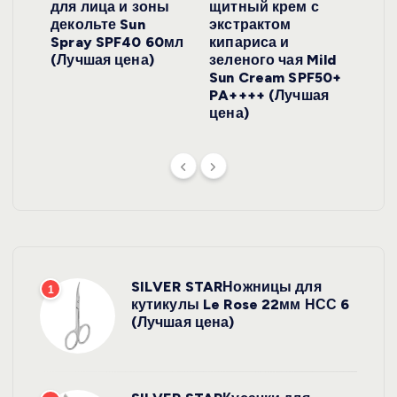
для лица и зоны
щитный крем с
пуд
y
декольте Sun
экстрактом
Prof
onut
Spray SPF40 60мл
кипариса и
Cre
ена)
(Лучшая цена)
зеленого чая Mild
(Лу
Sun Cream SPF50+
PA++++ (Лучшая
цена)
SILVER STARНожницы для
1
кутикулы Le Rose 22мм НСС 6
(Лучшая цена)