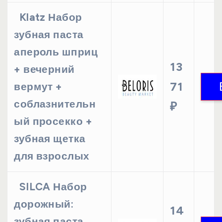
Klatz Набор
зубная паста
апероль шприц
13
+ вечерний
71
вермут +
соблазнительн
₽
ый просекко +
зубная щетка
для взрослых
SILCA Набор
дорожный:
14
зубная паста