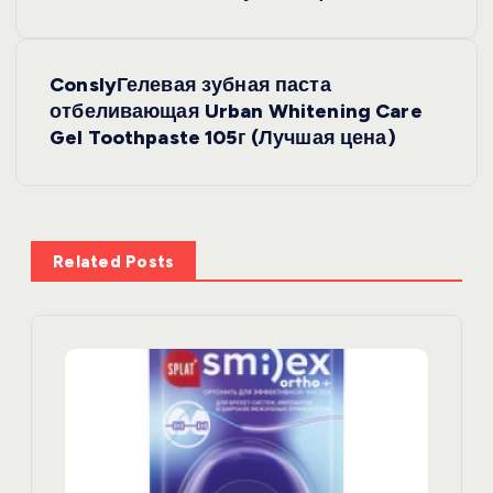
в
ConslyГелевая зубная паста
и
отбеливающая Urban Whitening Care
Gel Toothpaste 105г (Лучшая цена)
г
а
ц
Related Posts
и
я
п
о