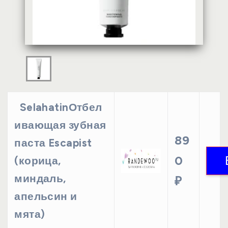
SelahatinОтбел
ивающая зубная
89
паста Escapist
0
(корица,
миндаль,
₽
апельсин и
мята)