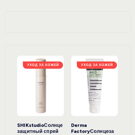
ЖЕЙ
УХОД ЗА КОЖЕЙ
УХОД ЗА КОЖЕЙ
ло
SHIKstudioСолнце
Derma
Ara
локо
защитный спрей
FactoryСолнцеза
ног