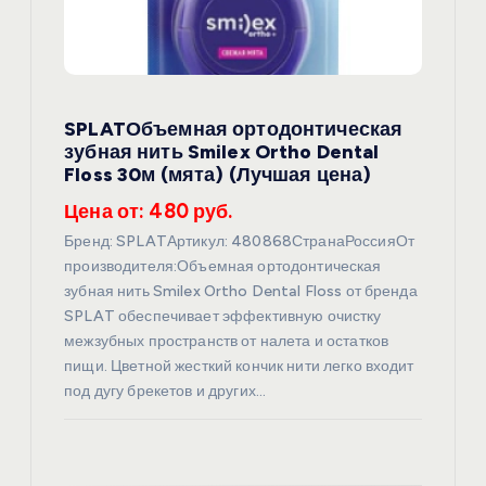
з
а
SPLATОбъемная ортодонтическая
п
зубная нить Smilex Ortho Dental
Floss 30м (мята) (Лучшая цена)
и
Цена от: 480 руб.
с
Бренд: SPLATАртикул: 480868СтранаРоссияОт
производителя:Объемная ортодонтическая
я
зубная нить Smilex Ortho Dental Floss от бренда
SPLAT обеспечивает эффективную очистку
межзубных пространств от налета и остатков
м
пищи. Цветной жесткий кончик нити легко входит
под дугу брекетов и других…