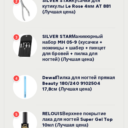
SILVER STARКусачки для
2
кутикулы Le Rose 4мм AT 881
(Лучшая цена)
SILVER STARМаникюрный
3
набор MH 05-9 (кусачки +
ножницы + шабер + пинцет
для бровей + пилка для
ногтей) (Лучшая цена)
DewalПилка для ногтей прямая
4
Beauty 180/240 9102504
17,8см (Лучшая цена)
RELOUISВерхнее покрытие
5
лака для ногтей Super Gel Top
10мл (Лучшая цена)