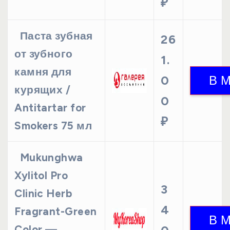
₽
Паста зубная
26
от зубного
1.
камня для
0
курящих /
0
Antitartar for
₽
Smokers 75 мл
Mukunghwa
Xylitol Pro
3
Clinic Herb
4
Fragrant-Green
Color —