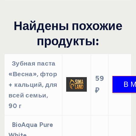
Найдены похожие
продукты:
Зубная паста
«Весна», фтор
59
+ кальций, для
₽
всей семьи,
90 г
BioAqua Pure
White