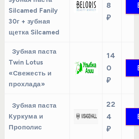
8
Silcamed Fanily
₽
30г + зубная
щетка Silcamed
Зубная паста
14
Twin Lotus
0
«Свежесть и
₽
прохлада»
22
Зубная паста
4
Куркума и
Прополис
₽