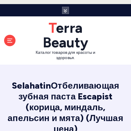
П
е
р
Terra
е
й
Beauty
т
и
Каталог товаров для красоты и
к
здоровья.
с
о
д
е
SelahatinОтбеливающая
р
зубная паста Escapist
ж
а
(корица, миндаль,
н
и
апельсин и мята) (Лучшая
ю
цена)