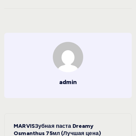
admin
Н
MARVISЗубная паста Dreamy
а
Osmanthus 75мл (Лучшая цена)