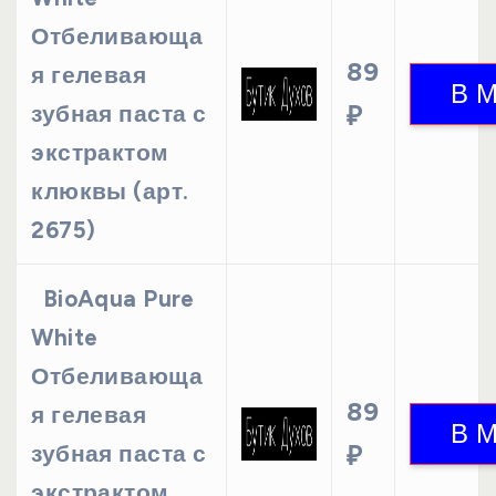
Отбеливающа
89
я гелевая
зубная паста с
₽
экстрактом
клюквы (арт.
2675)
BioAqua Pure
White
Отбеливающа
89
я гелевая
зубная паста с
₽
экстрактом