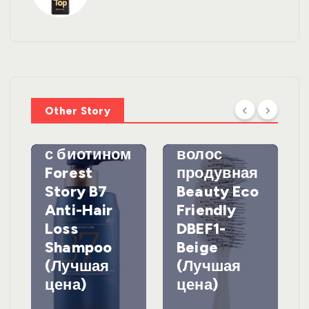
УХОД ЗА
ВОЛОСАМИ
WelcosШа
мпунь для
УХОД ЗА
ВОЛОСАМИ
волос
Other Story
против
DewalЩетк
выпадения
а для
с биотином
волос
Forest
продувная
Story B7
Beauty Eco
Anti-Hair
Friendly
Loss
DBEF1-
Shampoo
Beige
(Лучшая
(Лучшая
цена)
цена)