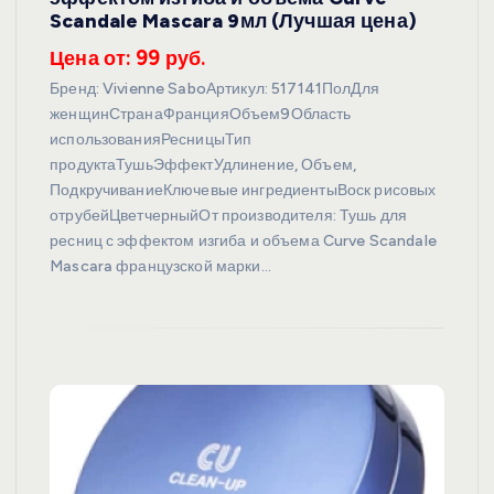
Scandale Mascara 9мл (Лучшая цена)
Цена от: 99 руб.
Бренд: Vivienne SaboАртикул: 517141ПолДля
женщинСтранаФранцияОбъем9Область
использованияРесницыТип
продуктаТушьЭффектУдлинение, Объем,
ПодкручиваниеКлючевые ингредиентыВоск рисовых
отрубейЦветчерныйОт производителя: Тушь для
ресниц с эффектом изгиба и объема Curve Scandale
Mascara французской марки…