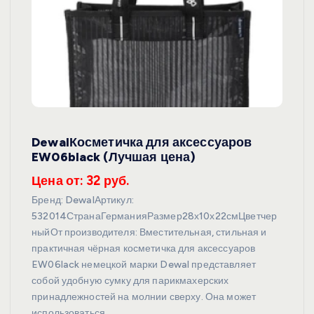
DewalКосметичка для аксессуаров
EW06black (Лучшая цена)
Цена от: 32 руб.
Бренд: DewalАртикул:
532014СтранаГерманияРазмер28х10х22смЦветчер
ныйОт производителя: Вместительная, стильная и
практичная чёрная косметичка для аксессуаров
EW06lack немецкой марки Dewal представляет
собой удобную сумку для парикмахерских
принадлежностей на молнии сверху. Она может
использоваться…