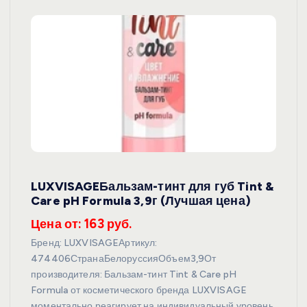
LUXVISAGEБальзам-тинт для губ Tint &
Care pH Formula 3,9г (Лучшая цена)
Цена от: 163 руб.
Бренд: LUXVISAGEАртикул:
474406СтранаБелоруссияОбъем3,9От
производителя: Бальзам-тинт Tint & Care pH
Formula от косметического бренда LUXVISAGE
моментально реагирует на индивидуальный уровень