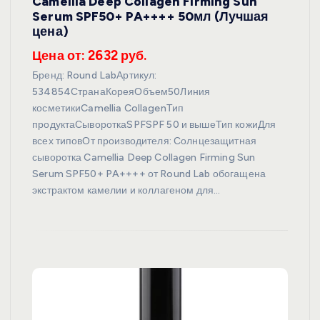
Camellia Deep Collagen Firming Sun
Serum SPF50+ PA++++ 50мл (Лучшая
цена)
Цена от: 2632 руб.
Бренд: Round LabАртикул:
534854СтранаКореяОбъем50Линия
косметикиCamellia CollagenТип
продуктаСывороткаSPFSPF 50 и вышеТип кожиДля
всех типовОт производителя: Солнцезащитная
сыворотка Camellia Deep Collagen Firming Sun
Serum SPF50+ PA++++ от Round Lab обогащена
экстрактом камелии и коллагеном для…