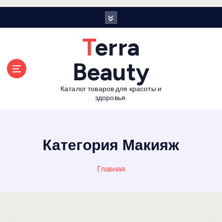
П
е
р
Terra
е
й
Beauty
т
и
Каталог товаров для красоты и
к
здоровья.
с
о
д
е
Категория Макияж
р
ж
Главная
а
н
и
ю