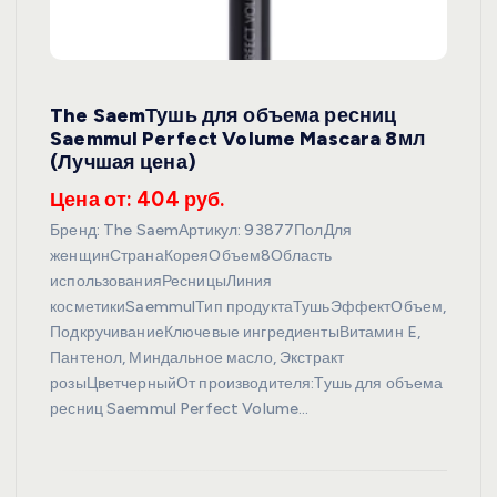
The SaemТушь для объема ресниц
Saemmul Perfect Volume Mascara 8мл
(Лучшая цена)
Цена от: 404 руб.
Бренд: The SaemАртикул: 93877ПолДля
женщинСтранаКореяОбъем8Область
использованияРесницыЛиния
косметикиSaemmulТип продуктаТушьЭффектОбъем,
ПодкручиваниеКлючевые ингредиентыВитамин E,
Пантенол, Миндальное масло, Экстракт
розыЦветчерныйОт производителя:Тушь для объема
ресниц Saemmul Perfect Volume…