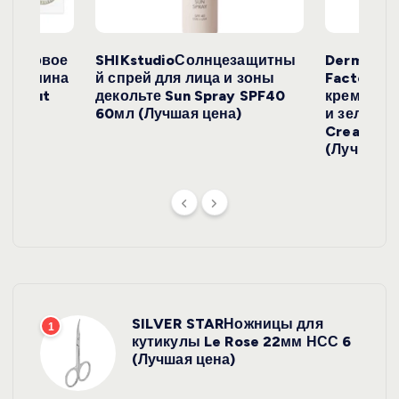
с
е
окосовое
SHIKstudioСолнцезащитны
Derma
и жасмина
й спрей для лица и зоны
FactoryС
й
Coconut
декольте Sun Spray SPF40
крем с эк
)
60мл (Лучшая цена)
и зеленого
Cream SP
(Лучшая ц
SILVER STARНожницы для
1
кутикулы Le Rose 22мм НСС 6
(Лучшая цена)