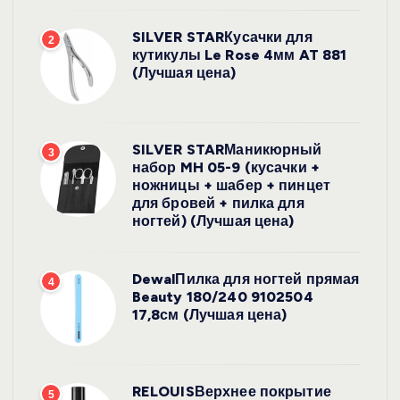
SILVER STARКусачки для
2
кутикулы Le Rose 4мм AT 881
(Лучшая цена)
SILVER STARМаникюрный
3
набор MH 05-9 (кусачки +
ножницы + шабер + пинцет
для бровей + пилка для
ногтей) (Лучшая цена)
DewalПилка для ногтей прямая
4
Beauty 180/240 9102504
17,8см (Лучшая цена)
RELOUISВерхнее покрытие
5