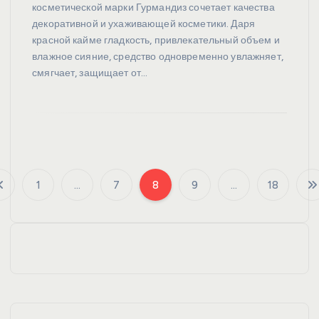
косметической марки Гурмандиз сочетает качества
декоративной и ухаживающей косметики. Даря
красной кайме гладкость, привлекательный объем и
влажное сияние, средство одновременно увлажняет,
смягчает, защищает от…
1
…
7
8
9
…
18
П
а
г
и