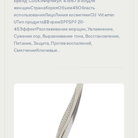
Бренд: CUSKINАртикул: 418673ПолДля
женщинСтранаКореяОбъем45Область
использованияЛицоЛиния косметикиCU: Vitamin
UТип продуктаBB кремSPFSPF 20-
45ЭффектРазглаживание морщин, Увлажнение,
Сужение пор, Выравнивание тона, Восстановление,
Питание, Защита, Против воспалений,
СмягчениеКлючевые…