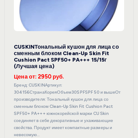
CUSKINТональный кушон для лица со
сменным блоком Clean-Up Skin Fit
Cushion Pact SPF50+ PA+++ 15/15г
(Лучшая цена)
Цена от: 2950 руб.
Бренд: CUSKINАртикул:
304156СтранаКореяОбъем30SPFSPF 50 и вышеОт
производителя: Тональный кушон для лица со
сменным блоком Clean-Up Skin Fit Cushion Pact
SPF50+ PA+++ южнокорейской марки CU Skin
соединяет в себе декоративные и ухаживающие
свойства. Продукт имеет компактные размеры и
невесомую…