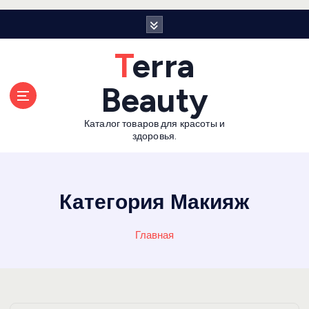
П
е
р
Terra
е
й
Beauty
т
и
Каталог товаров для красоты и
к
здоровья.
с
о
д
е
Категория Макияж
р
ж
Главная
а
н
и
ю