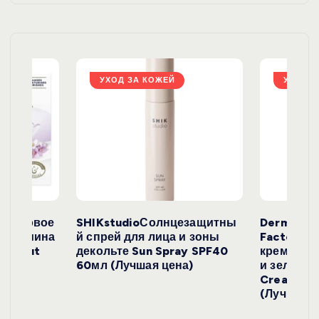
я
з
а
УХОД ЗА КОЖЕЙ
УХОД З
п
и
с
е
окосовое
SHIKstudioСолнцезащитны
Derma
и жасмина
й спрей для лица и зоны
FactoryС
й
Coconut
декольте Sun Spray SPF40
крем с эк
)
60мл (Лучшая цена)
и зеленого
Cream SP
(Лучшая ц