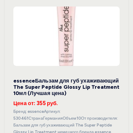
essenceБальзам для губ ухаживающий
The Super Peptide Glossy Lip Treatment
10мл (Лучшая цена)
Цена от: 355 руб.
Бренд: essenceАртикул:
530461СтранаГерманияОбъем10От производителя:
Бальзам для губ ухаживающий The Super Peptide
Glossy Lip Treatment немецкого бренда essence