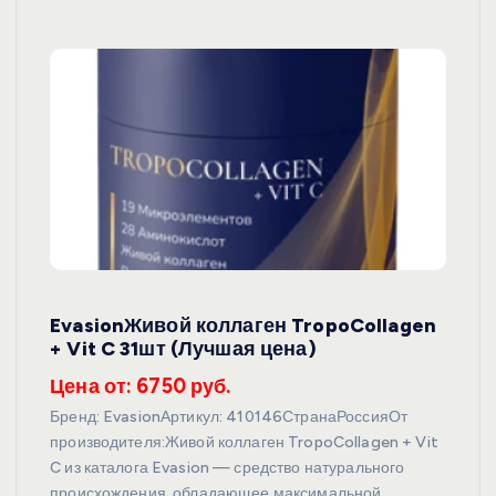
EvasionЖивой коллаген TropoCollagen
+ Vit C 31шт (Лучшая цена)
Цена от: 6750 руб.
Бренд: EvasionАртикул: 410146СтранаРоссияОт
производителя:Живой коллаген TropoCollagen + Vit
C из каталога Evasion — средство натурального
происхождения, обладающее максимальной