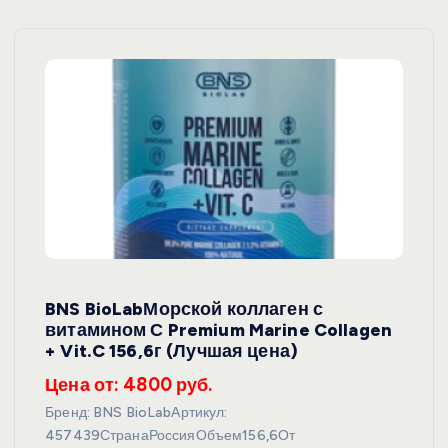
BNS BioLabМорской коллаген с
витамином С Premium Marine Collagen
+ Vit.C 156,6г (Лучшая цена)
Цена от: 4800 руб.
Бренд: BNS BioLabАртикул:
457439СтранаРоссияОбъем156,6От