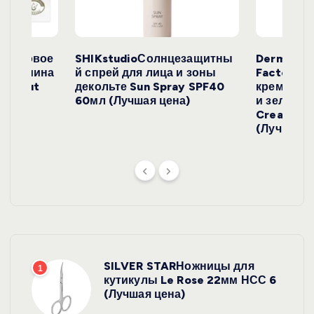
с
е
окосовое
SHIKstudioСолнцезащитны
Derma
и жасмина
й спрей для лица и зоны
FactoryС
й
Coconut
декольте Sun Spray SPF40
крем с эк
)
60мл (Лучшая цена)
и зеленого
Cream SP
(Лучшая ц
SILVER STARНожницы для
1
кутикулы Le Rose 22мм НСС 6
(Лучшая цена)