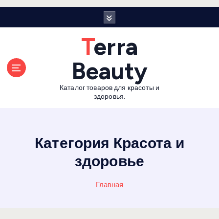
П
е
р
Terra
е
й
Beauty
т
и
Каталог товаров для красоты и
к
здоровья.
с
о
д
е
Категория Красота и
р
здоровье
ж
а
н
Главная
и
ю