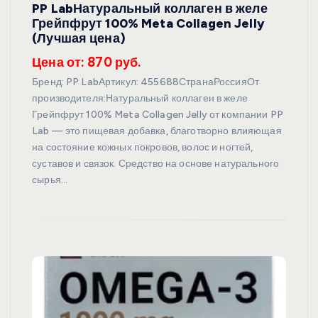
PP LabНатуральный коллаген в желе
Грейпфрут 100% Meta Collagen Jelly
(Лучшая цена)
Цена от: 870 руб.
Бренд: PP LabАртикул: 455688СтранаРоссияОт
производителя:Натуральный коллаген в желе
Грейпфрут 100% Meta Collagen Jelly от компании PP
Lab — это пищевая добавка, благотворно влияющая
на состояние кожных покровов, волос и ногтей,
суставов и связок. Средство на основе натурального
сырья…