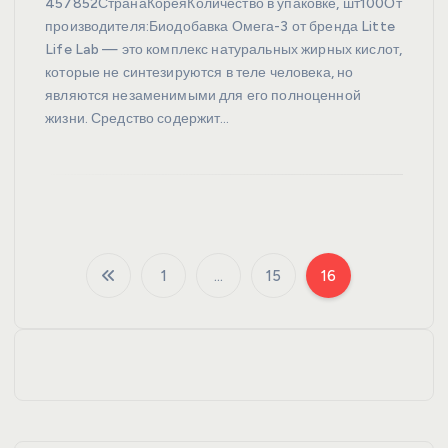
457852СтранаКореяКоличество в упаковке, шт100От
производителя:Биодобавка Омега-3 от бренда Litte
Life Lab — это комплекс натуральных жирных кислот,
которые не синтезируются в теле человека, но
являются незаменимыми для его полноценной
жизни. Средство содержит…
1
…
15
16
П
а
г
и