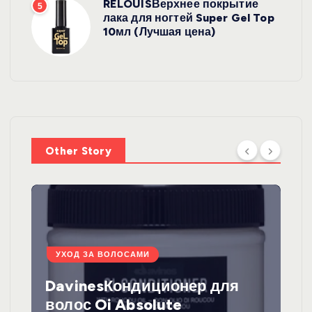
RELOUISВерхнее покрытие
5
лака для ногтей Super Gel Top
10мл (Лучшая цена)
Other Story
УХОД ЗА ВОЛОСАМИ
DavinesКондиционер для
волос Oi Absolute