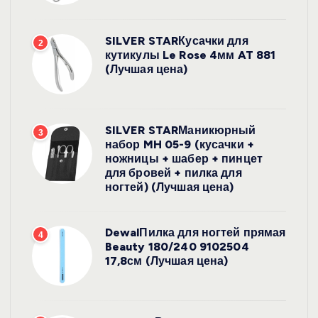
SILVER STARКусачки для
2
кутикулы Le Rose 4мм AT 881
(Лучшая цена)
SILVER STARМаникюрный
3
набор MH 05-9 (кусачки +
ножницы + шабер + пинцет
для бровей + пилка для
ногтей) (Лучшая цена)
DewalПилка для ногтей прямая
4
Beauty 180/240 9102504
17,8см (Лучшая цена)