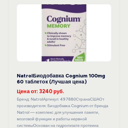
я
п
о
з
а
NatrolБиодобавка Cognium 100mg
п
60 таблеток (Лучшая цена)
и
Цена от: 3240 руб.
Бренд: NatrolАртикул: 497880СтранаСШАОт
с
производителя: Биодобавка Cognium от бренда
Natrol — комплекс для улучшения памяти,
я
мозговой функции и работы нервной
системыОснован на гидролизате протеина