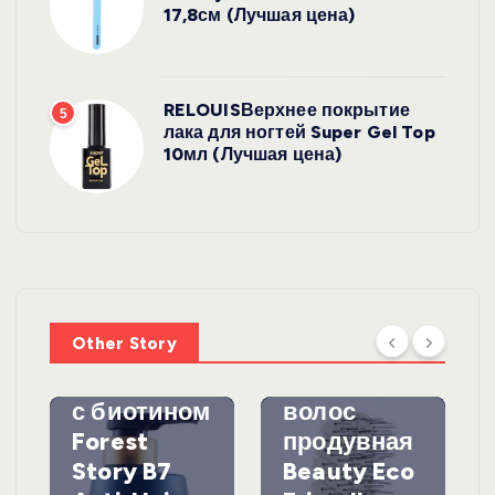
17,8см (Лучшая цена)
RELOUISВерхнее покрытие
5
лака для ногтей Super Gel Top
10мл (Лучшая цена)
УХОД ЗА
ВОЛОСАМИ
WelcosШа
мпунь для
УХОД ЗА
ВОЛОСАМИ
волос
Other Story
против
DewalЩетк
выпадения
а для
с биотином
волос
Forest
продувная
Story B7
Beauty Eco