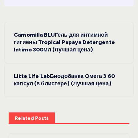
Н
Camomilla BLUГель для интимной
а
гигиены Tropical Papaya Detergente
Intimo 300мл (Лучшая цена)
в
и
Litte Life LabБиодобавка Омега 3 60
капсул (в блистере) (Лучшая цена)
г
а
ц
Related Posts
и