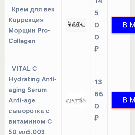
14
Крем для век
5
Коррекция
0
Морщин Pro-
0
Collagen
₽
VITAL C
Hydrating Anti-
13
aging Serum
66
Anti-age
0
сыворотка с
₽
витамином С
50 мл5.003