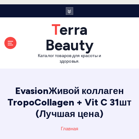
П
е
р
Terra
е
й
Beauty
т
и
Каталог товаров для красоты и
к
здоровья.
с
о
д
е
EvasionЖивой коллаген
р
TropoCollagen + Vit C 31шт
ж
а
(Лучшая цена)
н
и
Главная
ю