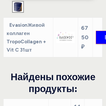
EvasionЖивой
67
коллаген
50
TropoCollagen +
₽
Vit C 31шт
Найдены похожие
продукты: