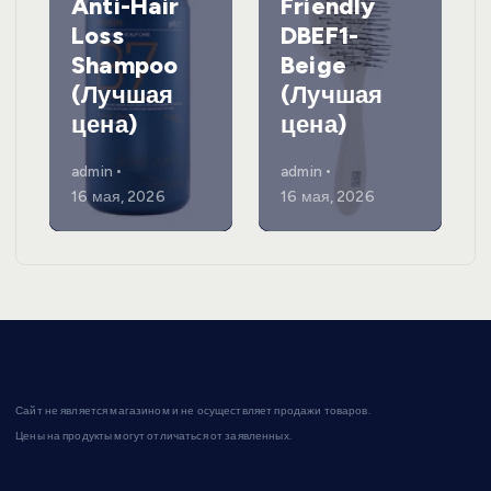
Anti-Hair
Friendly
Loss
DBEF1-
Shampoo
Beige
(Лучшая
(Лучшая
цена)
цена)
admin
admin
16 мая, 2026
16 мая, 2026
Сайт не является магазином и не осуществляет продажи товаров.
Цены на продукты могут отличаться от заявленных.