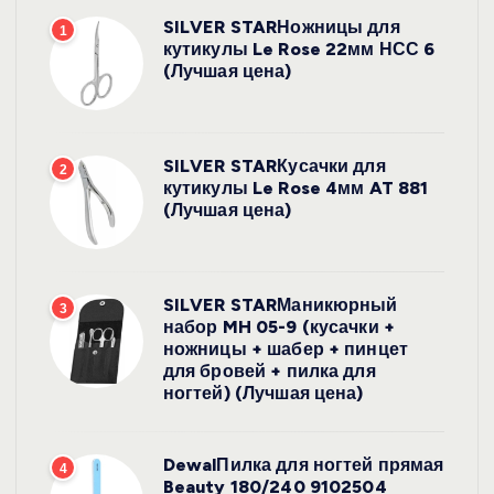
SILVER STARНожницы для
1
кутикулы Le Rose 22мм НСС 6
(Лучшая цена)
SILVER STARКусачки для
2
кутикулы Le Rose 4мм AT 881
(Лучшая цена)
SILVER STARМаникюрный
3
набор MH 05-9 (кусачки +
ножницы + шабер + пинцет
для бровей + пилка для
ногтей) (Лучшая цена)
DewalПилка для ногтей прямая
4
Beauty 180/240 9102504