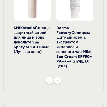
ло
SHIKstudioСолнце
Derma
Ara
локо
защитный спрей
FactoryСолнцеза
ног
для лица и зоны
щитный крем с
пуд
y
декольте Sun
экстрактом
Prof
onut
Spray SPF40 60мл
кипариса и
Cre
ена)
(Лучшая цена)
зеленого чая Mild
(Лу
Sun Cream SPF50+
PA++++ (Лучшая
цена)