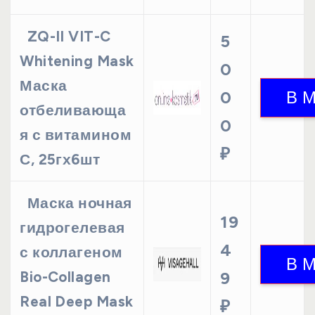
ZQ-II VIT-C
5
Whitening Mask
0
Маска
0
отбеливающа
0
я с витамином
₽
С, 25гх6шт
Маска ночная
19
гидрогелевая
4
с коллагеном
Bio-Collagen
9
Real Deep Mask
₽