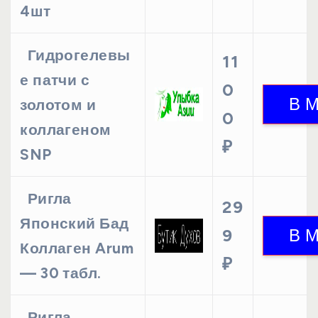
4шт
Гидрогелевы
11
е патчи с
0
золотом и
0
коллагеном
₽
SNP
Ригла
29
Японский Бад
9
Коллаген Arum
₽
— 30 табл.
Ригла