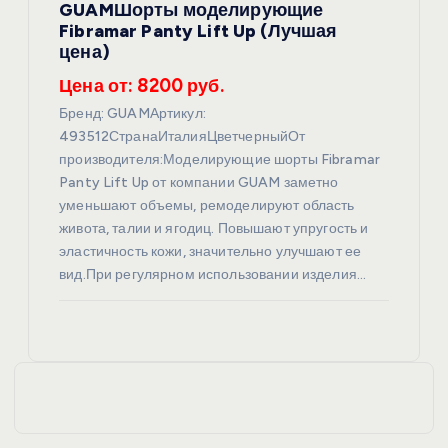
GUAMШорты моделирующие
Fibramar Panty Lift Up (Лучшая
цена)
Цена от: 8200 руб.
Бренд: GUAMАртикул:
493512СтранаИталияЦветчерныйОт
производителя:Моделирующие шорты Fibramar
Panty Lift Up от компании GUAM заметно
уменьшают объемы, ремоделируют область
живота, талии и ягодиц. Повышают упругость и
эластичность кожи, значительно улучшают ее
вид.При регулярном использовании изделия…