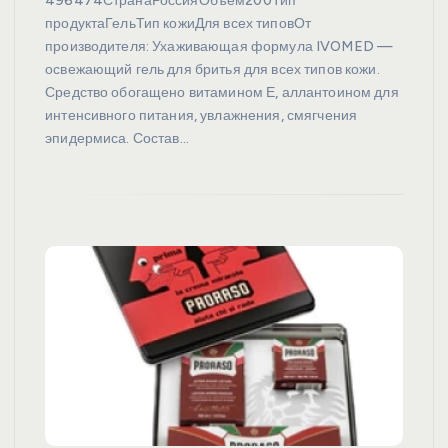
496474СтранаРоссияОбъем200Тип
продуктаГельТип кожиДля всех типовОт
производителя: Ухаживающая формула IVOMED —
освежающий гель для бритья для всех типов кожи.
Средство обогащено витамином Е, аллантоином для
интенсивного питания, увлажнения, смягчения
эпидермиса. Состав…