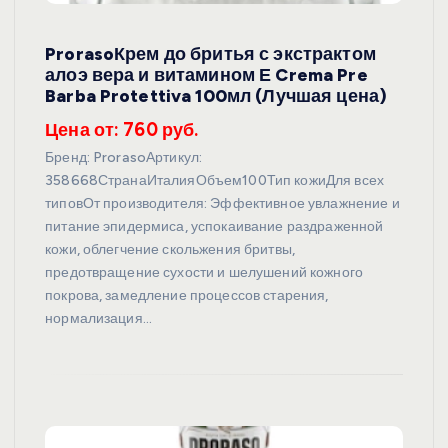
ProrasoКрем до бритья с экстрактом
алоэ вера и витамином Е Crema Pre
Barba Protettiva 100мл (Лучшая цена)
Цена от: 760 руб.
Бренд: ProrasoАртикул:
358668СтранаИталияОбъем100Тип кожиДля всех
типовОт производителя: Эффективное увлажнение и
питание эпидермиса, успокаивание раздраженной
кожи, облегчение скольжения бритвы,
предотвращение сухости и шелушений кожного
покрова, замедление процессов старения,
нормализация…