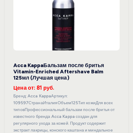
Acca KappaБальзам после бритья
Vitamin-Enriched Aftershave Balm
125мл (Лучшая цена)
Цена от: 81 руб.
Бренд: Acca KappaАртикул:
109597СтранаИталияОбъем125Тип кожиДля всех
типовПрофессиональный бальзам после бритья от
известного бренда Acca Kappa создан для
регулярного ухода за кожей. Продукт содержит
экстракт лакрицы, конского каштана и миндальное