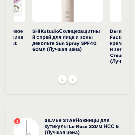
и
с
е
окосовое
SHIKstudioСолнцезащитны
Derma
и жасмина
й спрей для лица и зоны
FactoryС
й
Coconut
декольте Sun Spray SPF40
крем с эк
)
60мл (Лучшая цена)
и зеленого
Cream SP
(Лучшая ц
SILVER STARНожницы для
1
кутикулы Le Rose 22мм НСС 6
(Лучшая цена)