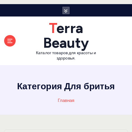
П
е
р
Terra
е
й
Beauty
т
и
Каталог товаров для красоты и
к
здоровья.
с
о
д
е
Категория Для бритья
р
ж
Главная
а
н
и
ю