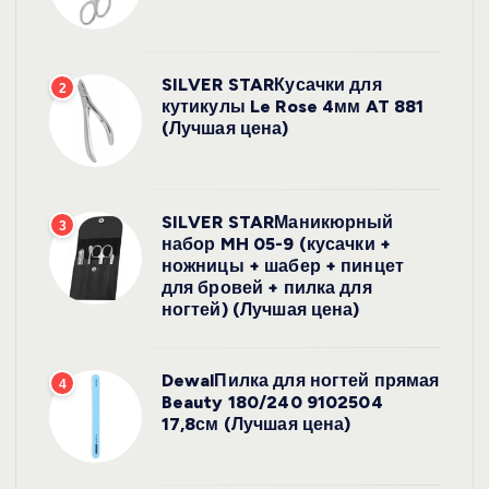
SILVER STARКусачки для
2
кутикулы Le Rose 4мм AT 881
(Лучшая цена)
SILVER STARМаникюрный
3
набор MH 05-9 (кусачки +
ножницы + шабер + пинцет
для бровей + пилка для
ногтей) (Лучшая цена)
DewalПилка для ногтей прямая
4
Beauty 180/240 9102504
17,8см (Лучшая цена)