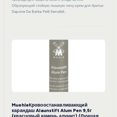
Образующий стойкую пышную пену крем для бритья
Sapone Da Barba Pelli Sensibili…
MuehleКровоостанавливающий
карандаш Alaunstift Alum Pen 9,5г
(квасцовый камень алунит) (Лучшая