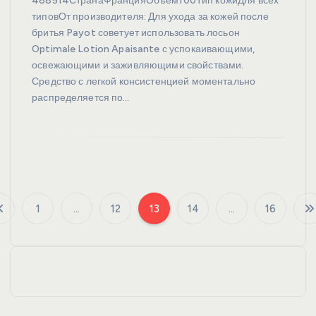
488514СтранаФранцияОбъем100Тип кожиДля всех
типовОт производителя: Для ухода за кожей после
бритья Payot советует использовать лосьон
Optimale Lotion Apaisante с успокаивающими,
освежающими и заживляющими свойствами.
Средство с легкой консистенцией моментально
распределяется по…
1
…
12
13
14
…
16
П
а
г