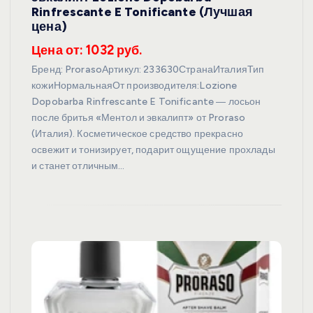
Rinfrescante E Tonificante (Лучшая
цена)
Цена от: 1032 руб.
Бренд: ProrasoАртикул: 233630СтранаИталияТип
кожиНормальнаяОт производителя:Lozione
Dopobarba Rinfrescante E Tonificante ― лосьон
после бритья «Ментол и эвкалипт» от Proraso
(Италия). Косметическое средство прекрасно
освежит и тонизирует, подарит ощущение прохлады
и станет отличным…