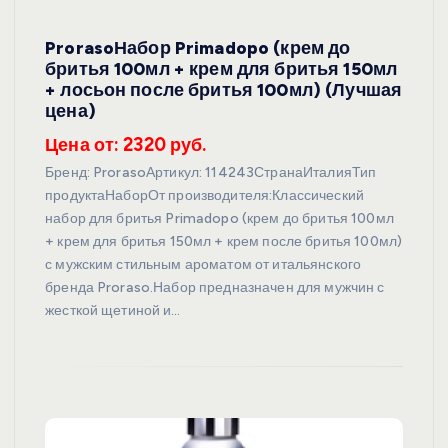
ProrasoНабор Primadopo (крем до
бритья 100мл + крем для бритья 150мл
+ лосьон после бритья 100мл) (Лучшая
цена)
Цена от: 2320 руб.
Бренд: ProrasoАртикул: 114243СтранаИталияТип
продуктаНаборОт производителя:Классический
набор для бритья Primadopo (крем до бритья 100мл
+ крем для бритья 150мл + крем после бритья 100мл)
с мужским стильным ароматом от итальянского
бренда Proraso.Набор предназначен для мужчин с
жесткой щетиной и…