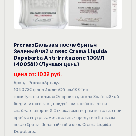
ProrasoБальзам после бритья
Зеленый чай и овес Crema Liquida
Dopobarba Anti-Irritazione 100мл
(400581) (Лучшая цена)
Цена от: 1032 руб.
Бренд: ProrasoАртикул:
104073СтранаИталияОбъем100Тип
кожиЧувствительнаяОт производителя:Зелёный чай
бодрит и освежает, придаёт сил; овёс питает и
снабжает энергией.Эти аксиомы верны не только при
приёме внутрь замечательных продуктов.Бальзам
после бритья Зеленый чай и овес Crema Liquida
Dopobarba…