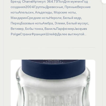
Бренд: ChanelАртикул: 36473ПолДля мужчинГод
создания2004ГруппыДревесные, ПряныеВерхние
нотыАпельсин, Альдегиды, Морские ноты,
МандаринСредние нотыНероли, Белый кедр,
ПерецБазовые нотыАмбра, Элеми, Белый мускус,
Ветивер, Бобы тонка, ВанильПарфюмерJacques
PolgeСтранаФранцияШлейфДалее вытянутой…