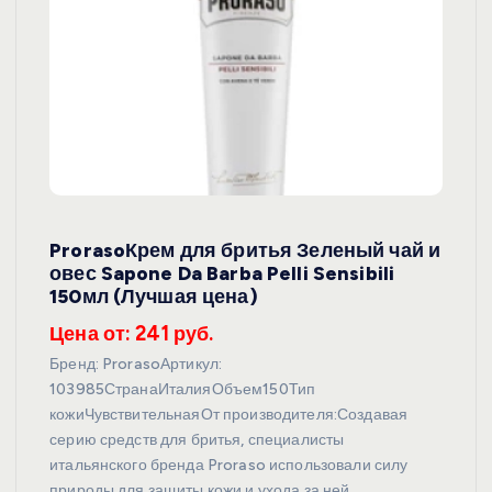
ProrasoКрем для бритья Зеленый чай и
овес Sapone Da Barba Pelli Sensibili
150мл (Лучшая цена)
Цена от: 241 руб.
Бренд: ProrasoАртикул:
103985СтранаИталияОбъем150Тип
кожиЧувствительнаяОт производителя:Создавая
серию средств для бритья, специалисты
итальянского бренда Proraso использовали силу
природы для защиты кожи и ухода за ней.