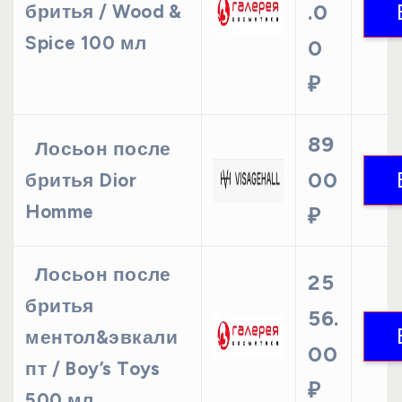
.0
бритья / Wood &
Spice 100 мл
0
₽
89
Лосьон после
00
бритья Dior
Homme
₽
Лосьон после
25
бритья
56.
ментол&эвкали
00
пт / Boy’s Toys
₽
500 мл