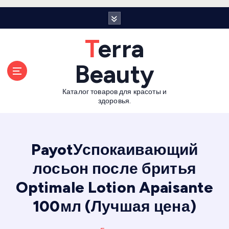
П
е
р
Terra
е
й
Beauty
т
и
Каталог товаров для красоты и
к
здоровья.
с
о
д
е
PayotУспокаивающий
р
лосьон после бритья
ж
а
Optimale Lotion Apaisante
н
и
100мл (Лучшая цена)
ю