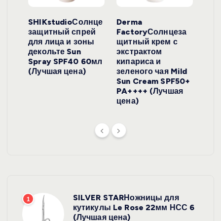
ло
SHIKstudioСолнце
Derma
Ara
локо
защитный спрей
FactoryСолнцеза
ног
для лица и зоны
щитный крем с
пуд
y
декольте Sun
экстрактом
Prof
onut
Spray SPF40 60мл
кипариса и
Cre
ена)
(Лучшая цена)
зеленого чая Mild
(Лу
Sun Cream SPF50+
PA++++ (Лучшая
цена)
SILVER STARНожницы для
1
кутикулы Le Rose 22мм НСС 6
(Лучшая цена)