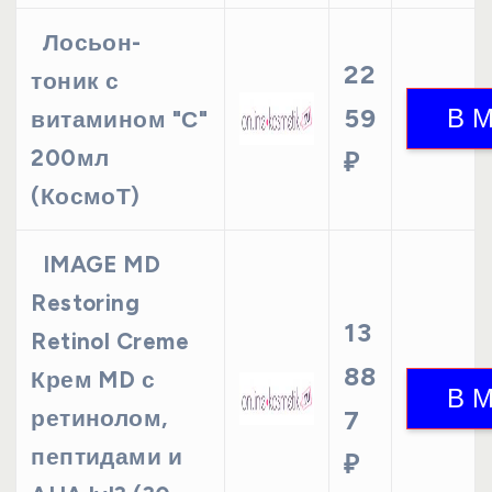
Лосьон-
22
тоник с
59
витамином "С"
200мл
₽
(КосмоТ)
IMAGE MD
Restoring
13
Retinol Creme
88
Крем MD с
ретинолом,
7
пептидами и
₽