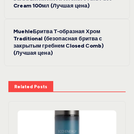
в
Cream 100мл (Лучшая цена)
и
MuehleБритва Т-образная Хром
г
Traditional (безопасная бритва с
закрытым гребнем Сlosed Сomb)
а
(Лучшая цена)
ц
и
Related Posts
я
п
о