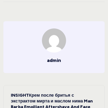
admin
Н
INSIGHTКрем после бритья с
а
экстрактом мирта и маслом нима Man
Barba Emollient Aftershave And Face