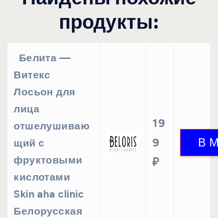
продукты:
Белита —
Витекс
Лосьон для
лица
19
отшелушиваю
9
щий с
фруктовыми
₽
кислотами
Skin aha clinic
Белорусская