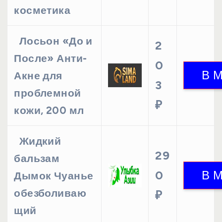
косметика
Лосьон «До и
2
После» Анти-
0
Акне для
3
проблемной
₽
кожи, 200 мл
Жидкий
29
бальзам
0
Дымок Чуанье
обезболиваю
₽
щий