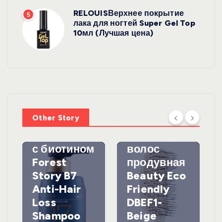
RELOUISВерхнее покрытие
5
лака для ногтей Super Gel Top
10мл (Лучшая цена)
УХОД ЗА
ВОЛОСАМИ
WelcosШа
мпунь для
УХОД ЗА
ВОЛОСАМИ
волос
Other Story
против
DewalЩетк
выпадения
а для
с биотином
волос
Forest
продувная
Story B7
Beauty Eco
Anti-Hair
Friendly
Loss
DBEF1-
Shampoo
Beige