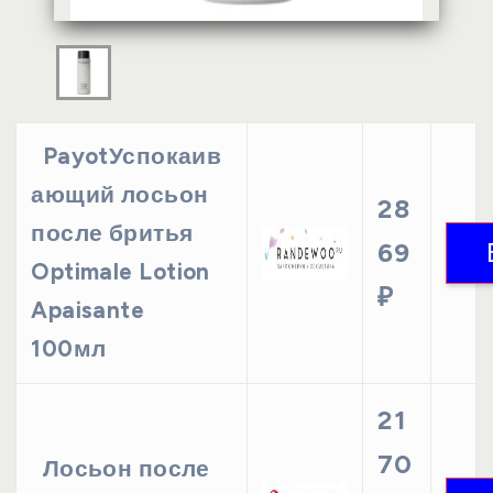
PayotУспокаив
ающий лосьон
28
после бритья
69
Optimale Lotion
₽
Apaisante
100мл
21
70
Лосьон после