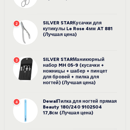
SILVER STARКусачки для
2
кутикулы Le Rose 4мм AT 881
(Лучшая цена)
SILVER STARМаникюрный
3
набор MH 05-9 (кусачки +
ножницы + шабер + пинцет
для бровей + пилка для
ногтей) (Лучшая цена)
DewalПилка для ногтей прямая
4
Beauty 180/240 9102504
17,8см (Лучшая цена)