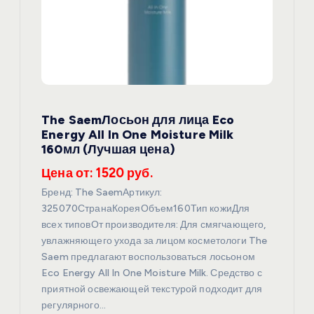
з
а
п
и
The SaemЛосьон для лица Eco
Energy All In One Moisture Milk
с
160мл (Лучшая цена)
Цена от: 1520 руб.
я
Бренд: The SaemАртикул:
м
325070СтранаКореяОбъем160Тип кожиДля
всех типовОт производителя: Для смягчающего,
увлажняющего ухода за лицом косметологи The
Saem предлагают воспользоваться лосьоном
Eco Energy All In One Moisture Milk. Средство с
приятной освежающей текстурой подходит для
регулярного…