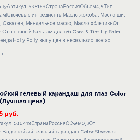
PollyАртикул: 538169СтранаРоссияОбъем4,9Тип
замКлючевые ингредиентыМасло жожоба, Масло ши,
, Сквален, Миндальное масло, Масло облепихиОт
 Оттеночный бальзам для губ Care & Tint Lip Balm
енда Holly Polly выпущен в нескольких цветах…
йкий гелевый карандаш для глаз Color
 (Лучшая цена)
5 руб.
тикул: 536419СтранаРоссияОбъем0,3От
: Водостойкий гелевый карандаш Color Sleeve от