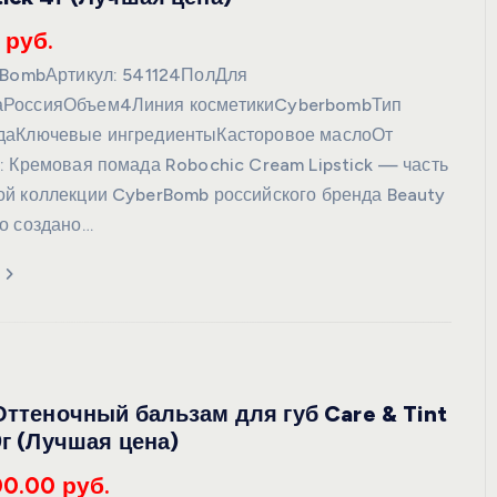
 руб.
 BombАртикул: 541124ПолДля
РоссияОбъем4Линия косметикиCyberbombТип
даКлючевые ингредиентыКасторовое маслоОт
: Кремовая помада Robochic Cream Lipstick — часть
й коллекции CyberBomb российского бренда Beauty
о создано…
yОттеночный бальзам для губ Care & Tint
9г (Лучшая цена)
00.00 руб.