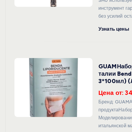
SHU используе
инструмент гар
без усилий ост
Узнать цены
GUAMНабор
талии Bend
3*100мл) (
Цена от: 3
Бренд: GUAMА
продуктаНабор
Моделирование
итальянской м