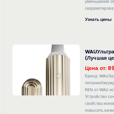
уменьшения об
скорректирова
Узнать цены
WAUУльтраз
(Лучшая це
Цена от: 89
Бренд: WAUАр
питанияАккуму
REN от WAU ис
Устройство со
свойства ионо
повысить каче