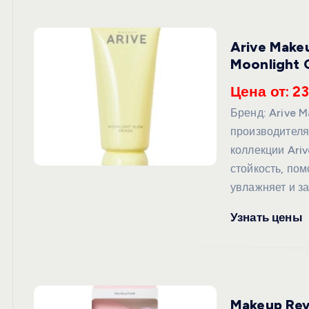
Arive Mak
Moonlight 
Цена от: 23
Бренд: Arive
производителя
коллекции Ari
стойкость, по
увлажняет и з
Узнать цены
Makeup Rev