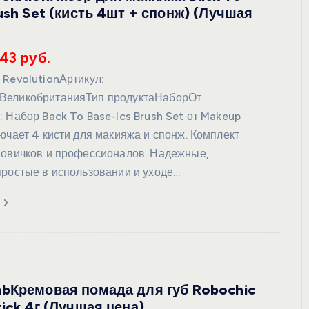
rush Set (кисть 4шт + спонж) (Лучшая
943 руб.
 RevolutionАртикул:
ВеликобританияТип продуктаНаборОт
 Набор Back To Base-Ics Brush Set от Makeup
ючает 4 кисти для макияжа и спонж. Комплект
новичков и профессионалов. Надежные,
простые в использовании и уходе…
bКремовая помада для губ Robochic
tick 4г (Лучшая цена)