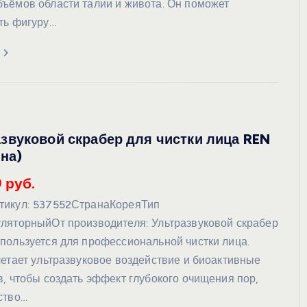
ъёмов области талии и живота. Он поможет
ть фигуру…
вуковой скрабер для чистки лица REN
на)
 руб.
тикул: 537552СтранаКореяТип
ляторныйОт производителя: Ультразвуковой скрабер
пользуется для профессиональной чистки лица.
четает ультразвуковое воздействие и биоактивные
в, чтобы создать эффект глубокого очищения пор,
ство…