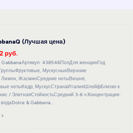
bbanaQ (Лучшая цена)
2 руб.
 & GabbanaАртикул: 438546ПолДля женщинГод
ГруппыФруктовые, МускусныеВерхние
, Лимон, ЖасминСредние нотыВишня,
овые нотыКедр, МускусСтранаИталияШлейфБлизко к
кс / ЭлитнаяСтойкостьСредний 3-6 ч.Концентрация:
водаDolce & Gabbana…