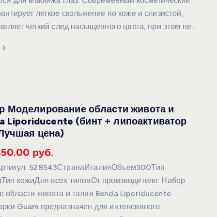
тся для макияжа глаз. Современный косметический
антирует легкое скольжение по коже и слизистой,
авляет четкий след насыщенного цвета, при этом не…
 Моделирование области живота и
a Liporiducente (бинт + липоактиватор
Лучшая цена)
450.00 руб.
ртикул: 528543СтранаИталияОбъем300Тип
Тип кожиДля всех типовОт производителя: Набор
 области живота и талии Benda Liporiducente
арки Guam предназначен для интенсивного