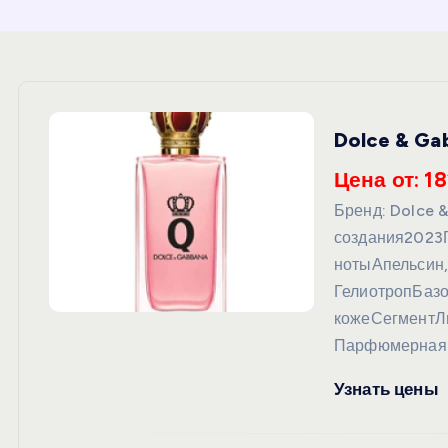
и
ю
Dolce & Ga
Цена от: 18
Бренд: Dolce
создания2023
нотыАпельсин
ГелиотропБаз
кожеСегментЛю
Парфюмерная 
Узнать цены