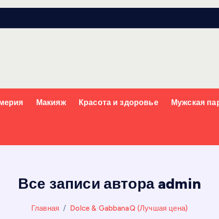
мерия
Макияж
Красота и здоровье
Мужская п
Все записи автора admin
Главная
Dolce & GabbanaQ (Лучшая цена)