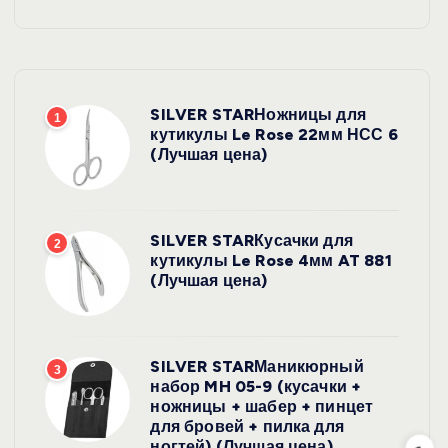
SILVER STARНожницы для
1
кутикулы Le Rose 22мм НСС 6
(Лучшая цена)
SILVER STARКусачки для
2
кутикулы Le Rose 4мм AT 881
(Лучшая цена)
SILVER STARМаникюрный
3
набор MH 05-9 (кусачки +
ножницы + шабер + пинцет
для бровей + пилка для
ногтей) (Лучшая цена)