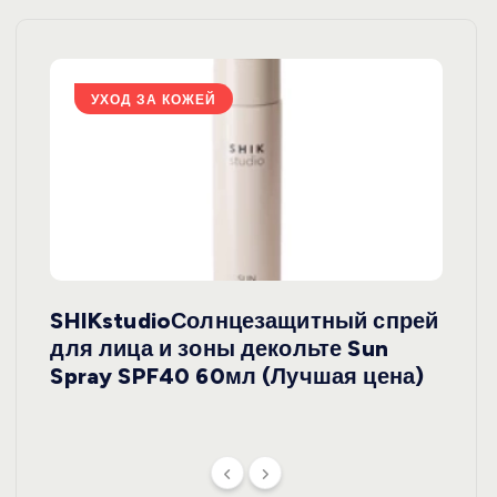
УХОД ЗА КОЖЕЙ
У
SHIKstudioСолнцезащитный спрей
Derm
rely
для лица и зоны декольте Sun
крем
ая
Spray SPF40 60мл (Лучшая цена)
зеле
SPF5