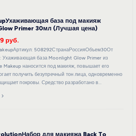
eupУхаживающая база под макияж
Glow Primer 30мл (Лучшая цена)
УХОД ЗА КОЖЕЙ
9 руб.
 MakeupАртикул: 508292СтранаРоссияОбъем30От
: Ухаживающая база Moonlight Glow Primer из
ve Makeup наносится под макияж, повышает его
могает получить безупречный тон лица, одновременно
ащищает покровы. Средство разработано в…
DoveКрем-мыло Кокосовое
молоко и лепестки жасмина Pu
Panpering Coconut Milk (Лучш
цена)
olutionНабор для макияжа Back To