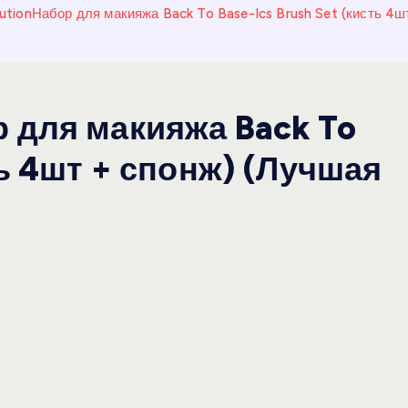
utionНабор для макияжа Back To Base-Ics Brush Set (кисть 4ш
 для макияжа Back To
ть 4шт + спонж) (Лучшая