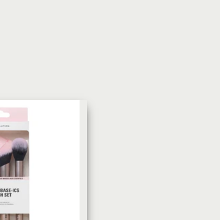
УХОД ЗА КОЖЕЙ
DoveКрем-мыло Кокосовое
молоко и лепестки жасмина Pu
Panpering Coconut Milk (Лучш
цена)