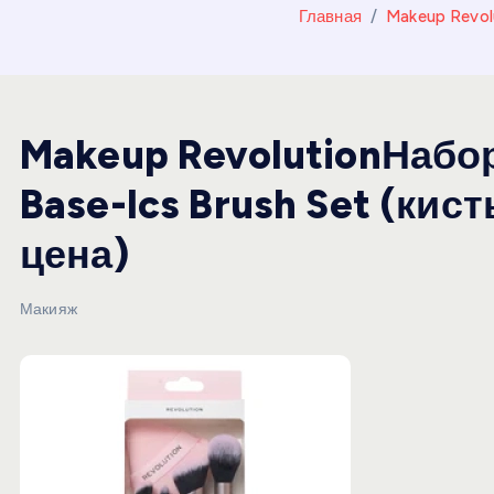
и
Главная
Makeup Revol
ю
Makeup RevolutionНабор
Base-Ics Brush Set (кис
цена)
Макияж