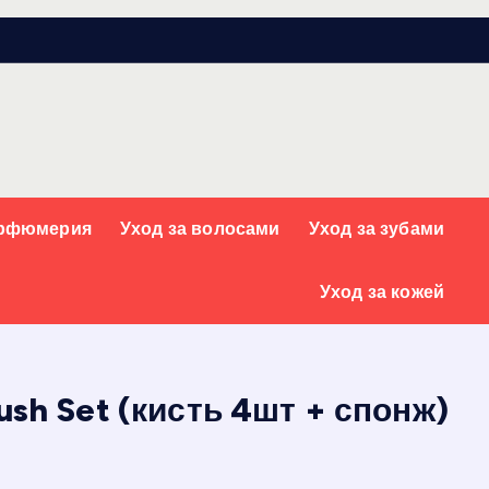
арфюмерия
Уход за волосами
Уход за зубами
Уход за кожей
ush Set (кисть 4шт + спонж)