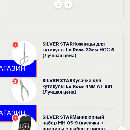
SILVER STARНожницы для
1
кутикулы Le Rose 22мм НСС 6
(Лучшая цена)
SILVER STARКусачки для
2
кутикулы Le Rose 4мм AT 881
(Лучшая цена)
SILVER STARМаникюрный
3
набор MH 05-9 (кусачки +
ножницы + шабер + пинцет