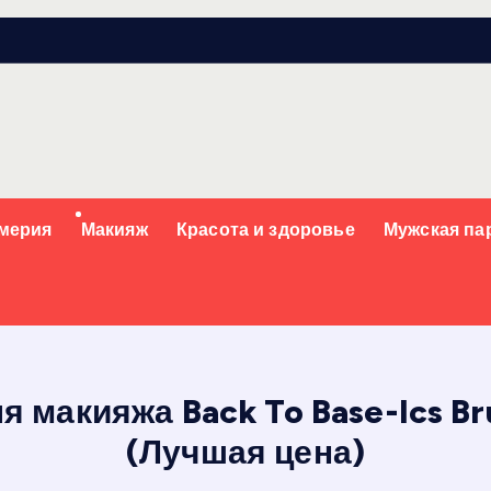
мерия
Макияж
Красота и здоровье
Мужская п
 макияжа Back To Base-Ics Br
(Лучшая цена)