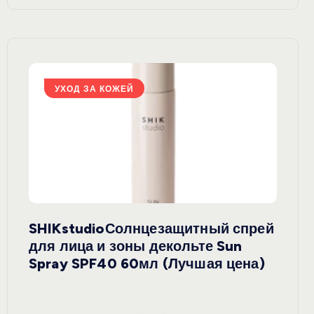
УХОД ЗА КОЖЕЙ
У
SHIKstudioСолнцезащитный спрей
Derm
rely
для лица и зоны декольте Sun
крем
ая
Spray SPF40 60мл (Лучшая цена)
зеле
SPF5