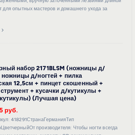
зауженными, вручную заточенными лезвиями длиной
т для опытных мастеров и домашнего ухода за
ный набор 2171BLSM (ножницы д/
 ножницы д/ногтей + пилка
кая 12,5см + пинцет скошенный +
струмент + кусачки д/кутикулы +
кутикулы) (Лучшая цена)
5 руб.
икул: 418291СтранаГерманияТип
ЦветчерныйОт производителя: Чтобы ногти всегда