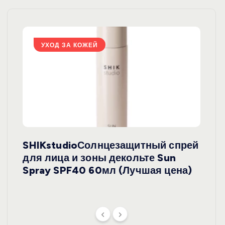
УХОД ЗА КОЖЕЙ
У
SHIKstudioСолнцезащитный спрей
Derm
rely
для лица и зоны декольте Sun
крем
ая
Spray SPF40 60мл (Лучшая цена)
зеле
SPF5