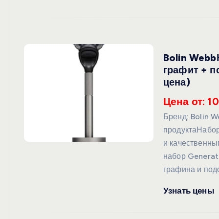
Bolin Webb
графит + п
цена)
Цена от: 1
Бренд: Bolin 
продуктаНабор
и качественны
набор Generat
графина и под
Узнать цены