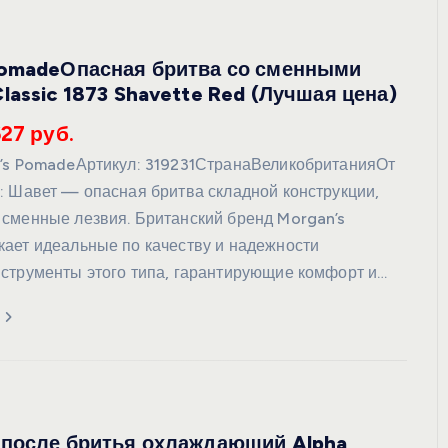
PomadeОпасная бритва со сменными
lassic 1873 Shavette Red (Лучшая цена)
627 руб.
’s PomadeАртикул: 319231СтранаВеликобританияОт
: Шавет — опасная бритва складной конструкции,
сменные лезвия. Британский бренд Morgan’s
ает идеальные по качеству и надежности
струменты этого типа, гарантирующие комфорт и…
 после бритья охлаждающий Alpha