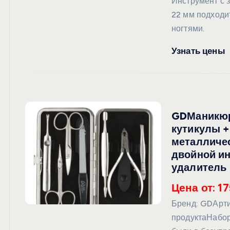
Инструмент с 
22 мм подходи
ногтями.
Узнать цены
GDМаникюр
кутикулы +
металличес
двойной ин
удалитель 
Цена от: 17
Бренд: GDАрт
продуктаНабор