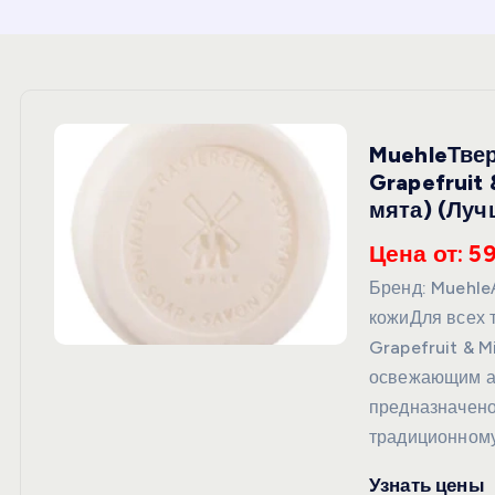
и
ю
MuehleТвер
Grapefruit 
мята) (Луч
Цена от: 5
Бренд: Muehl
кожиДля всех 
Grapefruit & M
освежающим ар
предназначено
традиционном
Узнать цены