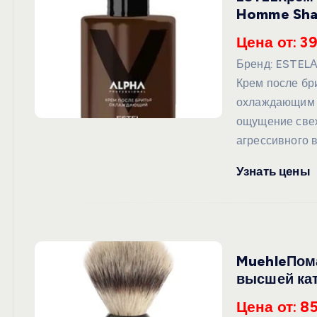
Homme Sha
Цена от: 3
Бренд: ESTELА
Крем после бр
охлаждающим э
ощущение свеж
агрессивного 
Узнать цены
MuehleПома
высшей кат
Цена от: 8