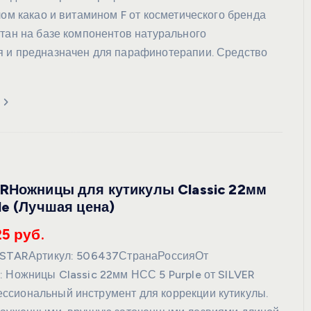
лом какао и витамином F от косметического бренда
отан на базе компонентов натурального
 и предназначен для парафинотерапии. Средство
…
RНожницы для кутикулы Classic 22мм
le (Лучшая цена)
25 руб.
R STARАртикул: 506437СтранаРоссияОт
: Ножницы Classic 22мм НСС 5 Purple от SILVER
сиональный инструмент для коррекции кутикулы.