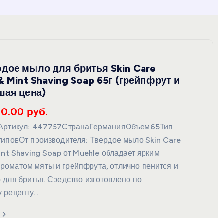
дое мыло для бритья Skin Care
& Mint Shaving Soap 65г (грейпфрут и
шая цена)
90.00 руб.
eАртикул: 447757СтранаГерманияОбъем65Тип
типовОт производителя: Твердое мыло Skin Care
int Shaving Soap от Muehle обладает ярким
оматом мяты и грейпфрута, отлично пенится и
 для бритья. Средство изготовлено по
у рецепту…