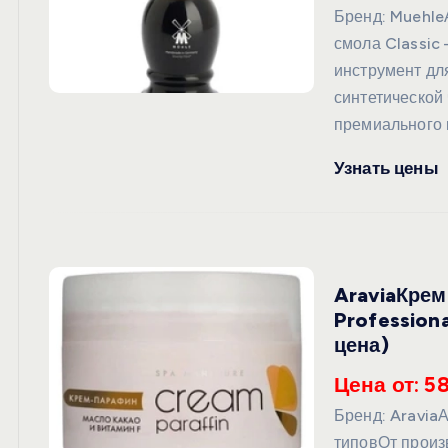
Бренд: Muehl
смола Classic
инструмент дл
синтетической
премиального к
Узнать цены
AraviaКрем
Profession
цена)
Цена от: 5
Бренд: Aravia
типовОт произ