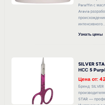
Paraffin с мас
Aravia разраб
происхождения
интенсивного
Узнать цены
SILVER STA
НСС 5 Purp
Цена от: 4
Бренд: SILVE
производителя
STAR — профес