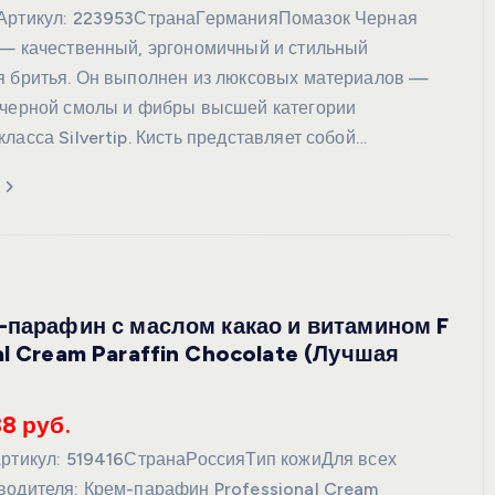
eАртикул: 223953СтранаГерманияПомазок Черная
 — качественный, эргономичный и стильный
я бритья. Он выполнен из люксовых материалов —
 черной смолы и фибры высшей категории
ласса Silvertip. Кисть представляет собой…
-парафин с маслом какао и витамином F
al Cream Paraffin Chocolate (Лучшая
88 руб.
Артикул: 519416СтранаРоссияТип кожиДля всех
водителя: Крем-парафин Professional Cream