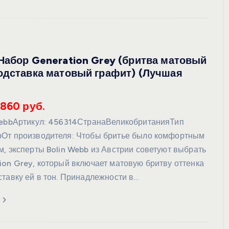
УХОД ЗА КОЖЕЙ
Набор Generation Grey (бритва матовый
одставка матовый графит) (Лучшая
0860 руб.
WebbАртикул: 456314СтранаВеликобританияТип
От производителя: Чтобы бритье было комфортным
DoveКрем-мыло Кокосовое
м, эксперты Bolin Webb из Австрии советуют выбрать
молоко и лепестки жасмина Pu
ion Grey, который включает матовую бритву оттенка
Panpering Coconut Milk (Лучш
ставку ей в тон. Принадлежности в…
цена)