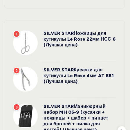
SILVER STARНожницы для
1
кутикулы Le Rose 22мм НСС 6
(Лучшая цена)
SILVER STARКусачки для
2
кутикулы Le Rose 4мм AT 881
(Лучшая цена)
SILVER STARМаникюрный
3
набор MH 05-9 (кусачки +
ножницы + шабер + пинцет
для бровей + пилка для
ногтей) (Лучшая цена)