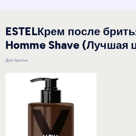
и
ю
ESTELКрем после брит
Homme Shave (Лучшая 
Для бритья