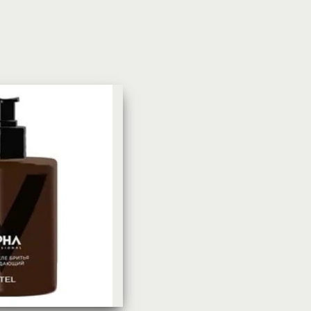
УХОД ЗА КОЖЕЙ
DoveКрем-мыло Кокосовое
молоко и лепестки жасмина Pu
Panpering Coconut Milk (Лучш
цена)