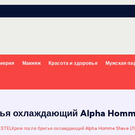
мерия
Макияж
Красота и здоровье
Мужская п
тья охлаждающий Alpha Homme
ESTELКрем после бритья охлаждающий Alpha Homme Shave (Л