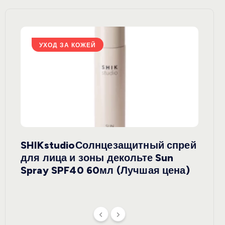
УХОД ЗА КОЖЕЙ
У
SHIKstudioСолнцезащитный спрей
Derm
rely
для лица и зоны декольте Sun
крем
ая
Spray SPF40 60мл (Лучшая цена)
зеле
SPF5