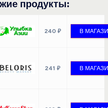
жие продукты:
240 ₽
241 ₽