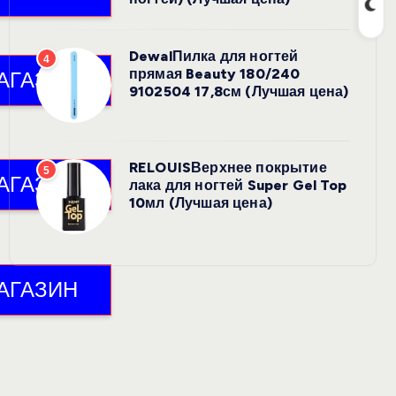
DewalПилка для ногтей
4
прямая Beauty 180/240
9102504 17,8см (Лучшая цена)
RELOUISВерхнее покрытие
5
лака для ногтей Super Gel Top
10мл (Лучшая цена)