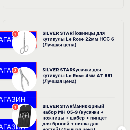
SILVER STARНожницы для
1
кутикулы Le Rose 22мм НСС 6
(Лучшая цена)
SILVER STARКусачки для
2
кутикулы Le Rose 4мм AT 881
(Лучшая цена)
SILVER STARМаникюрный
3
набор MH 05-9 (кусачки +
ножницы + шабер + пинцет
для бровей + пилка для
ногтей) (Лучшая цена)