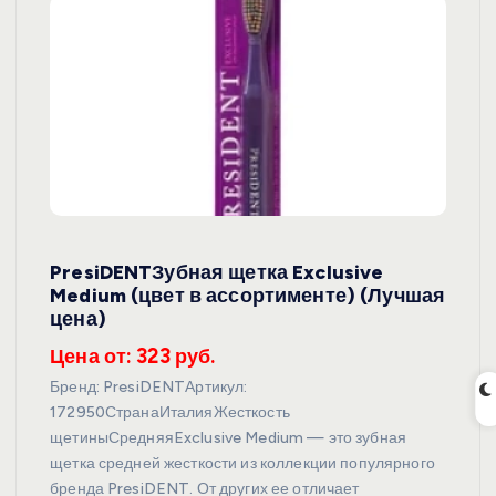
PresiDENTЗубная щетка Exclusive
Medium (цвет в ассортименте) (Лучшая
цена)
Цена от: 323 руб.
Бренд: PresiDENTАртикул:
172950СтранаИталияЖесткость
щетиныСредняяExclusive Medium — это зубная
щетка средней жесткости из коллекции популярного
бренда PresiDENT. От других ее отличает