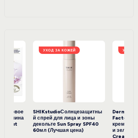
и
я
з
а
УХОД ЗА КОЖЕЙ
УХОД З
п
и
с
е
окосовое
SHIKstudioСолнцезащитны
Derma
и жасмина
й спрей для лица и зоны
FactoryС
й
Coconut
декольте Sun Spray SPF40
крем с эк
)
60мл (Лучшая цена)
и зеленого
Cream SP