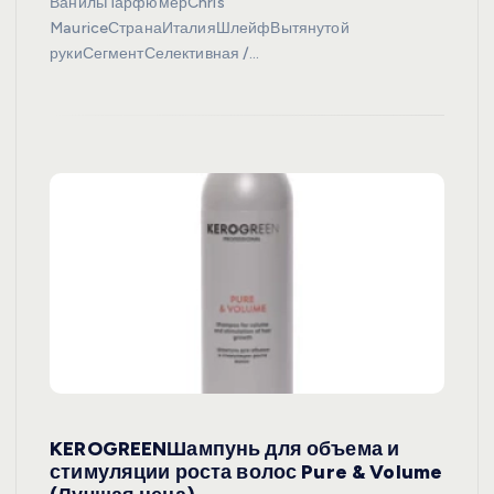
ВанильПарфюмерChris
MauriceСтранаИталияШлейфВытянутой
рукиСегментСелективная /…
KEROGREENШампунь для объема и
стимуляции роста волос Pure & Volume