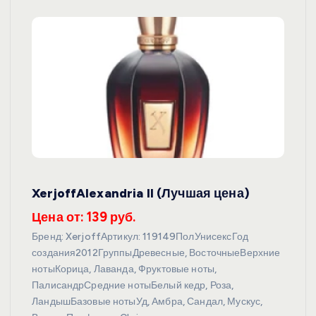
XerjoffAlexandria II (Лучшая цена)
Цена от: 139 руб.
Бренд: XerjoffАртикул: 119149ПолУнисексГод
создания2012ГруппыДревесные, ВосточныеВерхние
нотыКорица, Лаванда, Фруктовые ноты,
ПалисандрСредние нотыБелый кедр, Роза,
ЛандышБазовые нотыУд, Амбра, Сандал, Мускус,