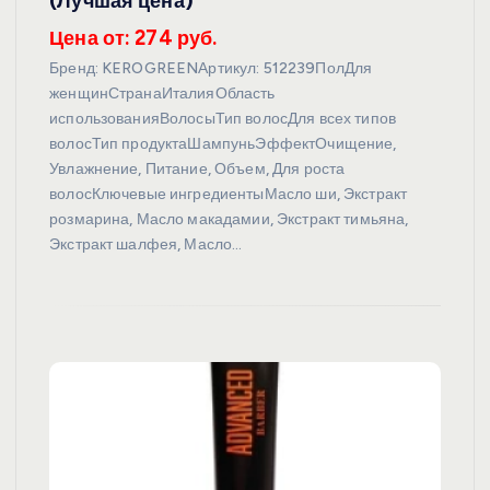
(Лучшая цена)
Цена от: 274 руб.
Бренд: KEROGREENАртикул: 512239ПолДля
женщинСтранаИталияОбласть
использованияВолосыТип волосДля всех типов
волосТип продуктаШампуньЭффектОчищение,
Увлажнение, Питание, Объем, Для роста
волосКлючевые ингредиентыМасло ши, Экстракт
розмарина, Масло макадамии, Экстракт тимьяна,
Экстракт шалфея, Масло…