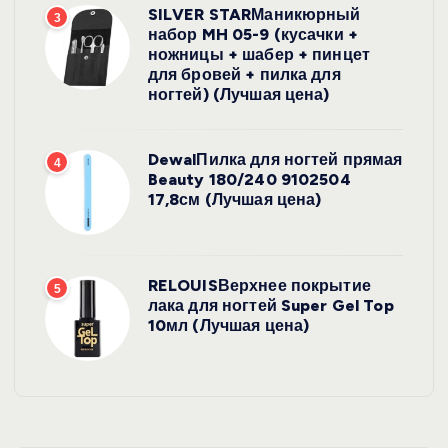
SILVER STARМаникюрный
3
набор MH 05-9 (кусачки +
ножницы + шабер + пинцет
для бровей + пилка для
ногтей) (Лучшая цена)
DewalПилка для ногтей прямая
4
Beauty 180/240 9102504
17,8см (Лучшая цена)
RELOUISВерхнее покрытие
5
лака для ногтей Super Gel Top
10мл (Лучшая цена)