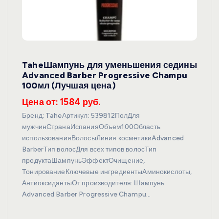
TaheШампунь для уменьшения седины
Advanced Barber Progressive Champu
100мл (Лучшая цена)
Цена от: 1584 руб.
Бренд: TaheАртикул: 539812ПолДля
мужчинСтранаИспанияОбъем100Область
использованияВолосыЛиния косметикиAdvanced
BarberТип волосДля всех типов волосТип
продуктаШампуньЭффектОчищение,
ТонированиеКлючевые ингредиентыАминокислоты,
АнтиоксидантыОт производителя: Шампунь
Advanced Barber Progressive Champu…