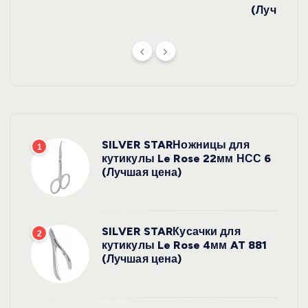
(Лучшая ц
SILVER STARНожницы для
1
кутикулы Le Rose 22мм НСС 6
(Лучшая цена)
SILVER STARКусачки для
2
кутикулы Le Rose 4мм AT 881
(Лучшая цена)