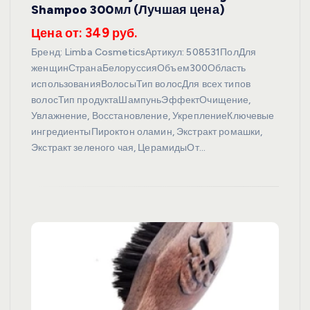
Shampoo 300мл (Лучшая цена)
Цена от: 349 руб.
Бренд: Limba CosmeticsАртикул: 508531ПолДля
женщинСтранаБелоруссияОбъем300Область
использованияВолосыТип волосДля всех типов
волосТип продуктаШампуньЭффектОчищение,
Увлажнение, Восстановление, УкреплениеКлючевые
ингредиентыПироктон оламин, Экстракт ромашки,
Экстракт зеленого чая, ЦерамидыОт…