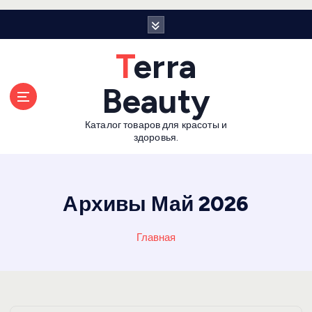
П
е
р
Terra
е
й
Beauty
т
и
Каталог товаров для красоты и
к
здоровья.
с
о
д
е
Архивы Май 2026
р
ж
Главная
а
н
и
ю