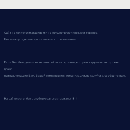
Сайт не является магазином и не осуществляет продажи товаров.
Цены на продукты могут отличаться от заявленных.
Если Вы обнаружили на нашем сайте материалы, которые нарушают авторские
права,
принадлежащие Вам, Вашей компании или организации, пожалуйста, сообщите нам.
На сайте могут быть опубликованы материалы 18+!