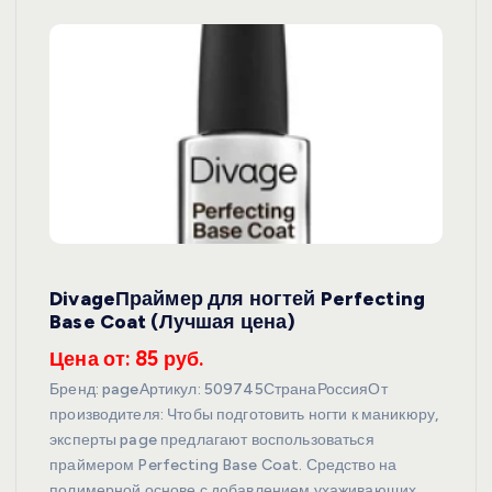
DivageПраймер для ногтей Perfecting
Base Coat (Лучшая цена)
Цена от: 85 руб.
Бренд: pageАртикул: 509745СтранаРоссияОт
производителя: Чтобы подготовить ногти к маникюру,
эксперты page предлагают воспользоваться
праймером Perfecting Base Coat. Средство на
полимерной основе с добавлением ухаживающих