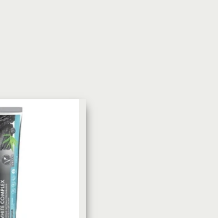
УХОД ЗА КОЖЕЙ
DoveКрем-мыло Кокосовое
молоко и лепестки жасмина Pu
Panpering Coconut Milk (Лучш
цена)