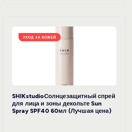
УХОД ЗА КОЖЕЙ
У
SHIKstudioСолнцезащитный спрей
Derm
rely
для лица и зоны декольте Sun
крем
ая
Spray SPF40 60мл (Лучшая цена)
зеле
SPF5