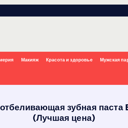
мерия
Макияж
Красота и здоровье
Мужская п
отбеливающая зубная паста B
(Лучшая цена)