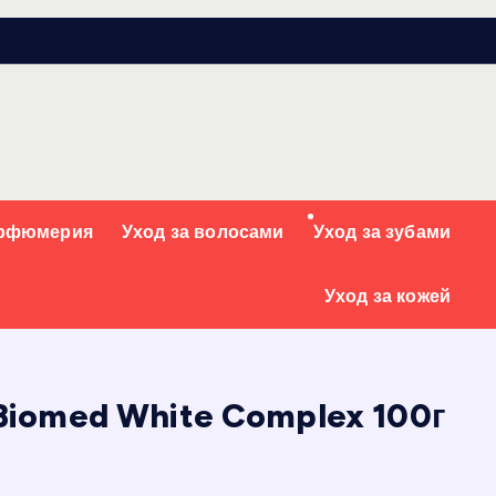
арфюмерия
Уход за волосами
Уход за зубами
Уход за кожей
iomed White Complex 100г