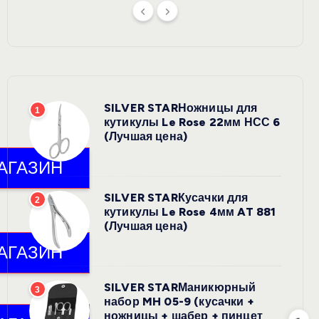
SILVER STARНожницы для
1
кутикулы Le Rose 22мм НСС 6
(Лучшая цена)
SILVER STARКусачки для
2
кутикулы Le Rose 4мм AT 881
(Лучшая цена)
SILVER STARМаникюрный
3
набор MH 05-9 (кусачки +
ножницы + шабер + пинцет