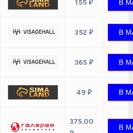
155 ₽
352 ₽
365 ₽
49 ₽
375.00