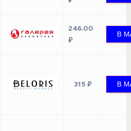
₽
246.00
₽
315 ₽