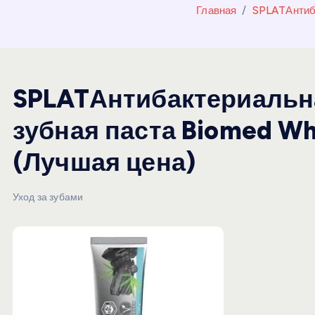
и
Главная
SPLATАнтиба
ю
SPLATАнтибактериальн
зубная паста Biomed Wh
(Лучшая цена)
Уход за зубами