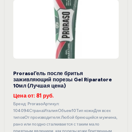
ProrasoГель после бритья
заживляющий порезы Gel Riparatore
10мл (Лучшая цена)
Цена от: 81 руб.
Бренд: ProrasoАртикул:
104094СтранаИталияОбъем10Тип кожиДля всех
типовОт производителя:Любой бреющийся мужчина,
рано или поздно сталкивается с таким мало
приятным явлением, как порезы кожи бритвенным