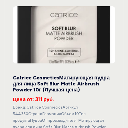
Catrice CosmeticsМатирующая пудра
для лица Soft Blur Matte Airbrush
Powder 10г (Лучшая цена)
Цена от: 311 руб.
Бренд: Catrice CosmeticsАртикул:
544350СтранаГерманияОбъем10Тип
продуктаПудраОт производителя: Матирующая
пудра для лица Soft Blur Matte Airbrush Powder