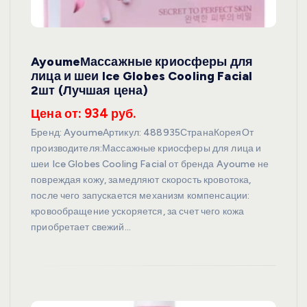
AyoumeМассажные криосферы для
лица и шеи Ice Globes Cooling Facial
2шт (Лучшая цена)
Цена от: 934 руб.
Бренд: AyoumeАртикул: 488935СтранаКореяОт
производителя:Массажные криосферы для лица и
шеи Ice Globes Cooling Facial от бренда Ayoume не
повреждая кожу, замедляют скорость кровотока,
после чего запускается механизм компенсации:
кровообращение ускоряется, за счет чего кожа
приобретает свежий…