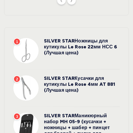
SILVER STARНожницы для
1
кутикулы Le Rose 22мм НСС 6
(Лучшая цена)
SILVER STARКусачки для
2
кутикулы Le Rose 4мм AT 881
(Лучшая цена)
SILVER STARМаникюрный
3
набор MH 05-9 (кусачки +
ножницы + шабер + пинцет