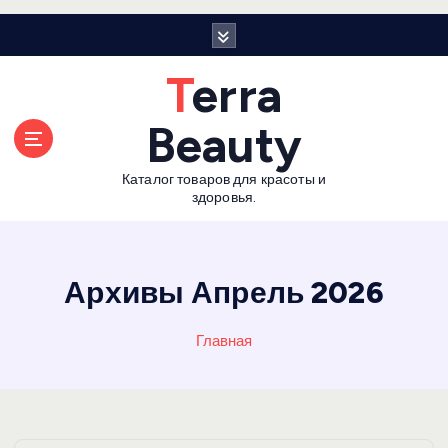
П
е
р
Terra
е
й
Beauty
т
и
Каталог товаров для красоты и
к
здоровья.
с
о
д
е
Архивы Апрель 2026
р
ж
Главная
а
н
и
ю