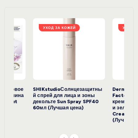
з
а
УХОД ЗА КОЖЕЙ
УХОД З
п
и
с
е
окосовое
SHIKstudioСолнцезащитны
Derma
и жасмина
й спрей для лица и зоны
FactoryС
й
Coconut
декольте Sun Spray SPF40
крем с эк
)
60мл (Лучшая цена)
и зеленого
Cream SP
(Лучшая ц