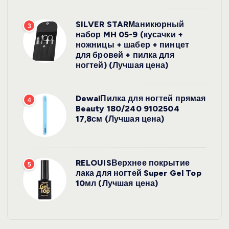
SILVER STARМаникюрный
3
набор MH 05-9 (кусачки +
ножницы + шабер + пинцет
для бровей + пилка для
ногтей) (Лучшая цена)
DewalПилка для ногтей прямая
4
Beauty 180/240 9102504
17,8см (Лучшая цена)
RELOUISВерхнее покрытие
5
лака для ногтей Super Gel Top
10мл (Лучшая цена)
УХОД ЗА
КОЖЕЙ