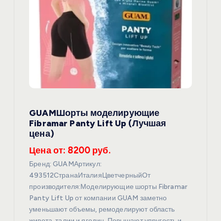
GUAMШорты моделирующие
Fibramar Panty Lift Up (Лучшая
цена)
Цена от: 8200 руб.
Бренд: GUAMАртикул:
493512СтранаИталияЦветчерныйОт
производителя:Моделирующие шорты Fibramar
Panty Lift Up от компании GUAM заметно
уменьшают объемы, ремоделируют область
живота, талии и ягодиц. Повышают упругость и