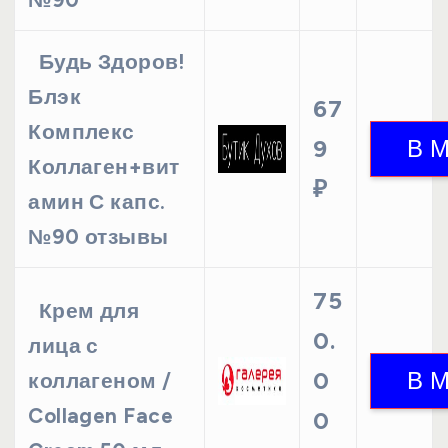
Будь Здоров!
Блэк
67
Комплекс
9
Коллаген+вит
₽
амин С капс.
№90 отзывы
75
Крем для
0.
лица с
0
коллагеном /
Collagen Face
0