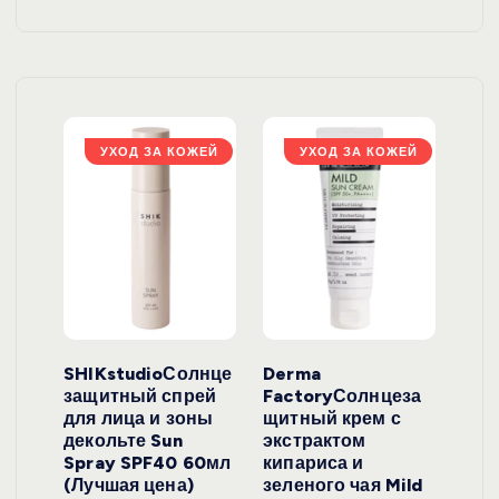
ЖЕЙ
УХОД ЗА КОЖЕЙ
УХОД ЗА КОЖЕЙ
ло
SHIKstudioСолнце
Derma
Ara
локо
защитный спрей
FactoryСолнцеза
ног
для лица и зоны
щитный крем с
пуд
y
декольте Sun
экстрактом
Prof
onut
Spray SPF40 60мл
кипариса и
Cre
ена)
(Лучшая цена)
зеленого чая Mild
(Лу