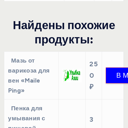
Найдены похожие
продукты:
​Мазь от
25
варикоза для
0
вен «Maile
₽
Ping»
Пенка для
умывания с
3