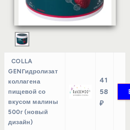
COLLA
GENГидролизат
41
коллагена
58
пищевой со
вкусом малины
₽
500г (новый
дизайн)