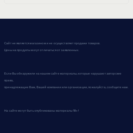
Сайт не является магазином и не осуществляет продажи товаров.
Цены на продукты могут отличаться от заявленных.
Если Вы обнаружили на нашем сайте материалы, которые нарушают авторские
права,
принадлежащие Вам, Вашей компании или организации, пожалуйста, сообщите нам.
На сайте могут быть опубликованы материалы 18+!