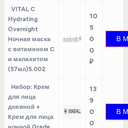
VITAL C
10
Hydrating
5
Overnight
0
Ночная маска
с витамином С
0
и малахитом
₽
(57мл)5.002
Набор: Крем
13
для лица
9
дневной +
0
Крем для лица
0
ночной Grade