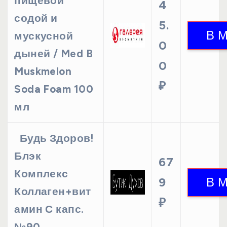
пищевой
4
содой и
5.
мускусной
0
дыней / Med B
0
Muskmelon
₽
Soda Foam 100
мл
Будь Здоров!
Блэк
67
Комплекс
9
Коллаген+вит
₽
амин С капс.
№90