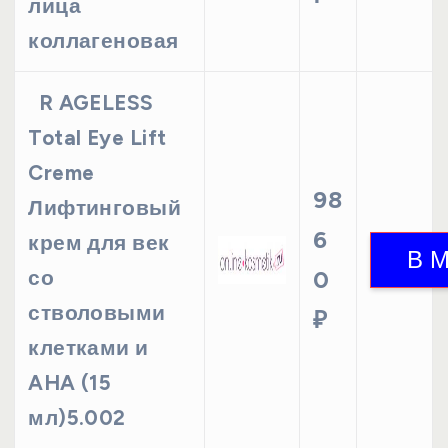
лица
коллагеновая
R AGELESS
Total Eye Lift
Creme
98
Лифтинговый
6
крем для век
со
0
стволовыми
₽
клетками и
AHA (15
мл)5.002