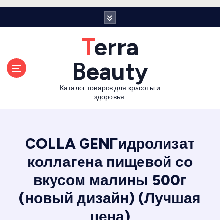
П
е
р
Terra
е
й
Beauty
т
и
Каталог товаров для красоты и
к
здоровья.
с
о
д
е
COLLA GENГидролизат
р
коллагена пищевой со
ж
а
вкусом малины 500г
н
и
(новый дизайн) (Лучшая
ю
цена)