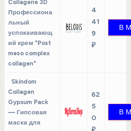
Collagene 3D
4
Профессиона
41
льный
успокаивающ
9
ий крем "Post
₽
meso complex
collagen"
Skindom
Collagen
62
Gypsum Pack
5
— Гипсовая
0
маска для
₽