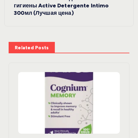
и
гигиены Active Detergente Intimo
300мл (Лучшая цена)
г
а
ц
Related Posts
и
я
п
о
з