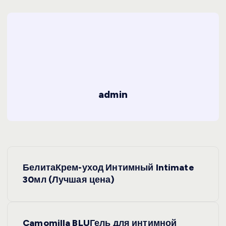
admin
Н
БелитаКрем-уход Интимный Intimate
а
30мл (Лучшая цена)
в
Camomilla BLUГель для интимной