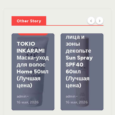
SHIKstudio
Солнцезащ
Other Story
итный
спрей для
УХОД ЗА
ВОЛОСАМИ
лица и
TOKIO
зоны
INKARAMI
декольте
Маска-уход
Sun Spray
для волос
SPF40
Home 50мл
60мл
(Лучшая
(Лучшая
цена)
цена)
admin
admin
16 мая, 2026
16 мая, 2026