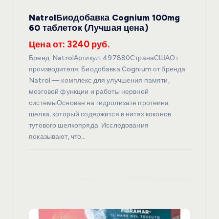
а
NatrolБиодобавка Cognium 100mg
п
60 таблеток (Лучшая цена)
и
Цена от: 3240 руб.
Бренд: NatrolАртикул: 497880СтранаСШАОт
с
производителя: Биодобавка Cognium от бренда
Natrol — комплекс для улучшения памяти,
я
мозговой функции и работы нервной
системыОснован на гидролизате протеина
шелка, который содержится в нитях коконов
м
тутового шелкопряда. Исследования
показывают, что…