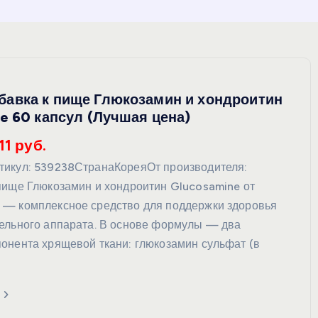
авка к пище Глюкозамин и хондроитин
e 60 капсул (Лучшая цена)
11 руб.
икул: 539238СтранаКореяОт производителя:
пище Глюкозамин и хондроитин Glucosamine от
— комплексное средство для поддержки здоровья
ельного аппарата. В основе формулы — два
онента хрящевой ткани: глюкозамин сульфат (в