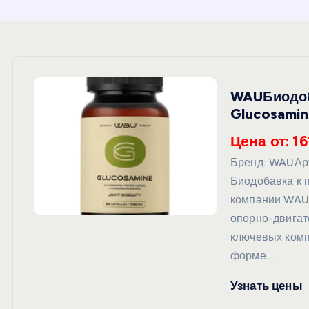
и
ю
WAUБиодоб
Glucosamin
Цена от: 16
Бренд: WAUАрт
Биодобавка к 
компании WAU 
опорно-двигат
ключевых комп
форме…
Узнать цены