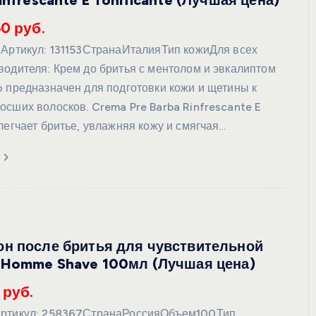
infrescante E Tonificante (Лучшая цена)
60 руб.
oАртикул: 131153СтранаИталияТип кожиДля всех
водителя: Крем до бритья с ментолом и эвкалиптом
o предназначен для подготовки кожи и щетины к
осших волосков. Crema Pre Barba Rinfrescante E
легчает бритье, увлажняя кожу и смягчая…
н после бритья для чувствительной
 Homme Shave 100мл (Лучшая цена)
 руб.
Артикул: 258367СтранаРоссияОбъем100Тип