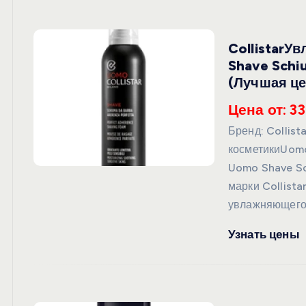
CollistarУ
Shave Schi
(Лучшая це
Цена от: 33
Бренд: Colli
косметикиUomo
Uomo Shave Sc
марки Collista
увлажняющего 
Узнать цены