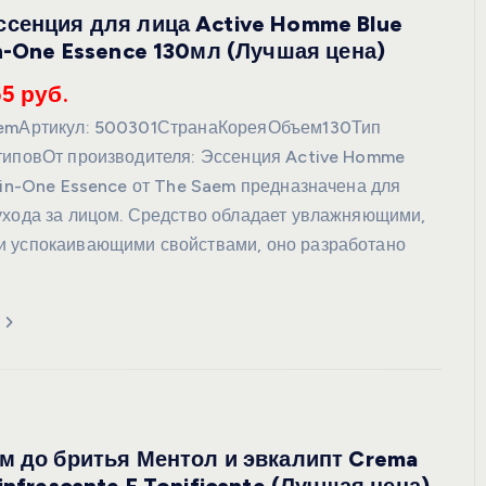
сенция для лица Active Homme Blue
in-One Essence 130мл (Лучшая цена)
55 руб.
aemАртикул: 500301СтранаКореяОбъем130Тип
типовОт производителя: Эссенция Active Homme
l-in-One Essence от The Saem предназначена для
ухода за лицом. Средство обладает увлажняющими,
 успокаивающими свойствами, оно разработано
м до бритья Ментол и эвкалипт Crema