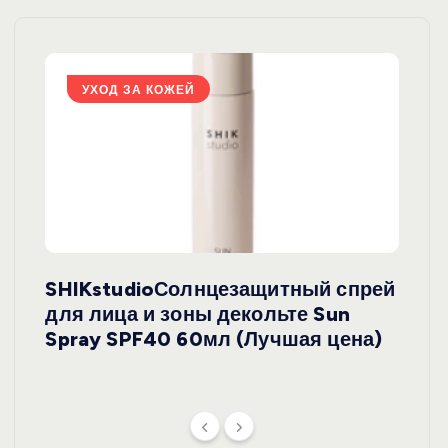
УХОД ЗА КОЖЕЙ
У
SHIKstudioСолнцезащитный спрей
Derm
rely
для лица и зоны декольте Sun
крем
ая
Spray SPF40 60мл (Лучшая цена)
зеле
SPF5