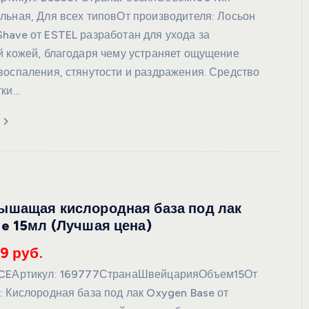
льная, Для всех типовОт производителя: Лосьон
have от ESTEL разработан для ухода за
й кожей, благодаря чему устраняет ощущение
воспаления, стянутости и раздражения. Средство
тки…
ышащая кислородная база под лак
e 15мл (Лучшая цена)
9 руб.
ICEАртикул: 169777СтранаШвейцарияОбъем15От
: Кислородная база под лак Oxygen Base от