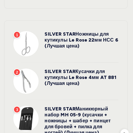
SILVER STARНожницы для
1
кутикулы Le Rose 22мм НСС 6
(Лучшая цена)
SILVER STARКусачки для
2
кутикулы Le Rose 4мм AT 881
(Лучшая цена)
SILVER STARМаникюрный
3
набор MH 05-9 (кусачки +
ножницы + шабер + пинцет
для бровей + пилка для
ногтей) (Лучшая цена)