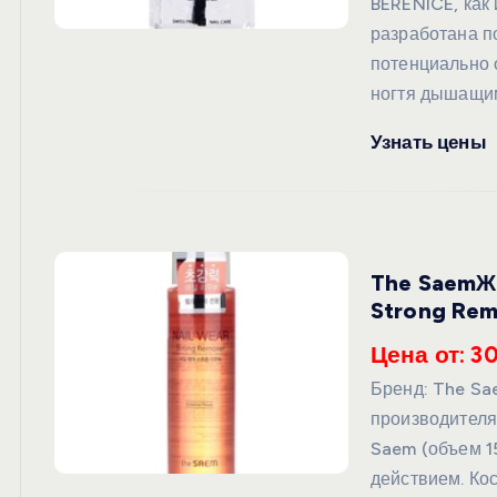
BERENICE, как
разработана по
потенциально 
ногтя дышащи
Узнать цены
The SaemЖи
Strong Rem
Цена от: 3
Бренд: The S
производителя
Saem (объем 1
действием. Кос