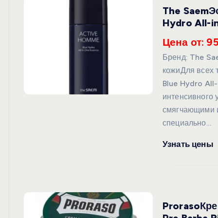
The SaemЭс
Hydro All-
Цена от: 9
Бренд: The S
кожиДля всех 
Blue Hydro Al
интенсивного 
смягчающими и
специально…
Узнать цены
ProrasoКре