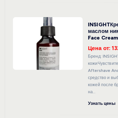
INSIGHTКре
маслом ним
Face Cream
Цена от: 13
Бренд: INSIG
кожиЧувствите
Aftershave An
средство и вы
кожей после б
на…
Узнать цены