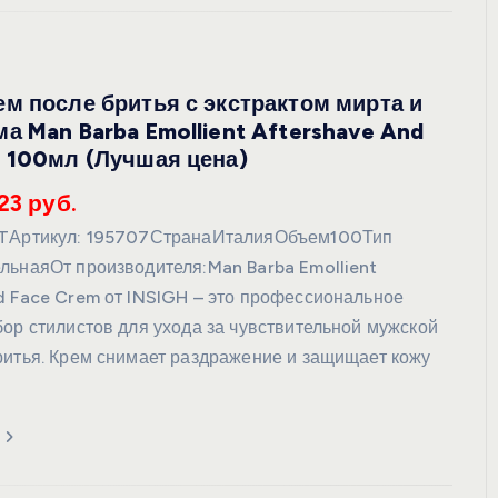
м после бритья с экстрактом мирта и
УХОД ЗА КОЖЕЙ
а Man Barba Emollient Aftershave And
 100мл (Лучшая цена)
23 руб.
HTАртикул: 195707СтранаИталияОбъем100Тип
льнаяОт производителя:Man Barba Emollient
d Face Crem от INSIGH – это профессиональное
DoveКрем-мыло Кокосовое
бор стилистов для ухода за чувствительной мужской
молоко и лепестки жасмина Pu
ритья. Крем снимает раздражение и защищает кожу
Panpering Coconut Milk (Лучш
цена)