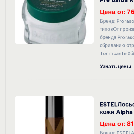
Pre Barba R
Цена от: 7
Бренд: Proras
типовОт произ
бренда Proras
сбриванию отр
Tonificante об
Узнать цены
ESTELЛосьо
кожи Alpha
Цена от: 81
Бренд: ESTEL