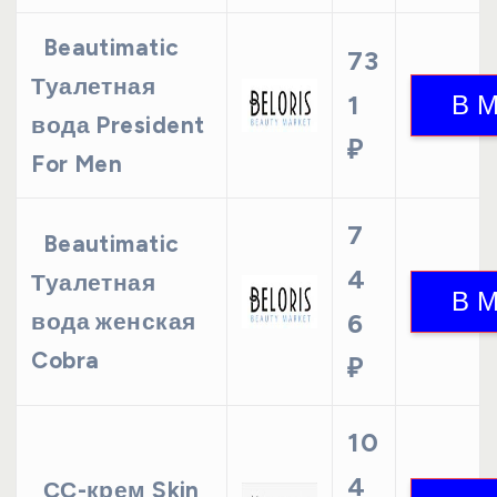
Beautimatic
73
Туалетная
1
вода President
₽
For Men
7
Beautimatic
4
Туалетная
вода женская
6
Cobra
₽
10
4
СС-крем Skin