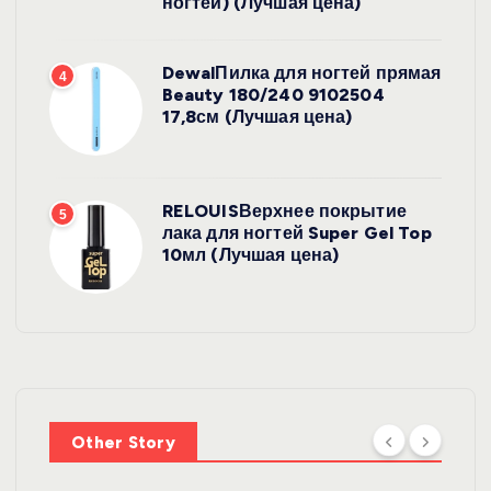
ногтей) (Лучшая цена)
DewalПилка для ногтей прямая
4
Beauty 180/240 9102504
17,8см (Лучшая цена)
RELOUISВерхнее покрытие
5
лака для ногтей Super Gel Top
10мл (Лучшая цена)
УХОД ЗА
ВОЛОСАМИ
WelcosШа
мпунь для
УХОД ЗА
ВОЛОСАМИ
волос
Other Story
против
DewalЩетк
выпадения
а для