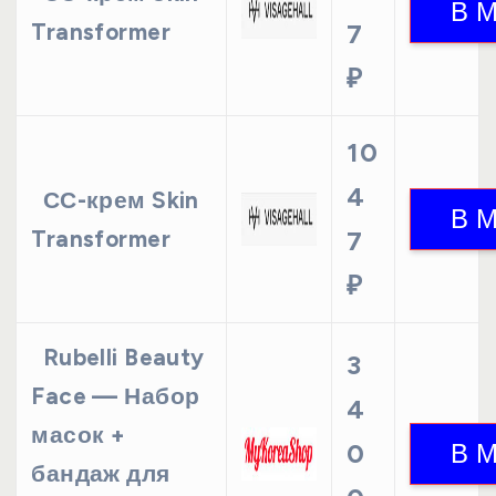
Transformer
7
₽
10
4
СС-крем Skin
Transformer
7
₽
Rubelli Beauty
3
Face — Набор
4
масок +
0
бандаж для