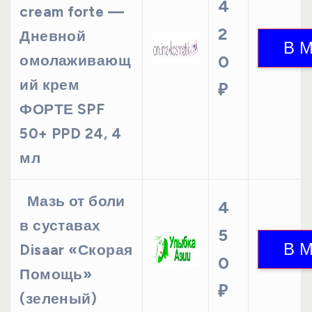
4
cream forte —
2
Дневной
омолаживающ
0
ий крем
₽
ФОРТЕ SPF
50+ PPD 24, 4
мл
Мазь от боли
4
в суставах
5
Disaar «Скорая
0
Помощь»
₽
(зеленый)