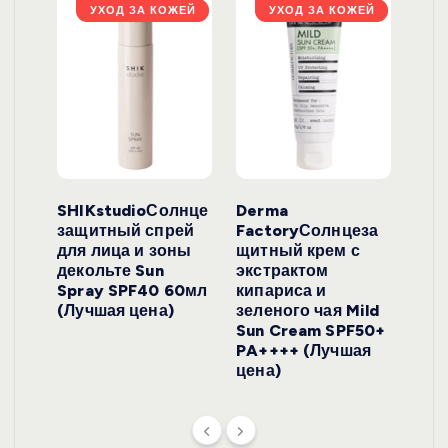
ЖЕЙ
УХОД ЗА КОЖЕЙ
УХОД ЗА КОЖЕЙ
ло
SHIKstudioСолнце
Derma
Ara
локо
защитный спрей
FactoryСолнцеза
ног
для лица и зоны
щитный крем с
пуд
y
декольте Sun
экстрактом
Prof
onut
Spray SPF40 60мл
кипариса и
Cre
ена)
(Лучшая цена)
зеленого чая Mild
(Лу
Sun Cream SPF50+
PA++++ (Лучшая
цена)