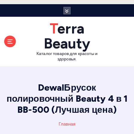
П
е
р
Terra
е
й
Beauty
т
и
Каталог товаров для красоты и
к
здоровья.
с
о
д
е
DewalБрусок
р
полировочный Beauty 4 в 1
ж
а
BB-500 (Лучшая цена)
н
и
Главная
ю