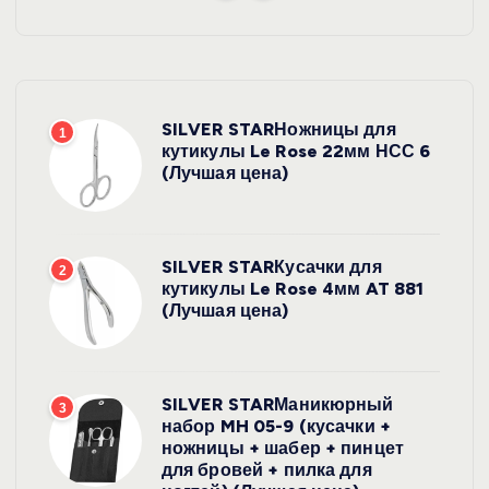
SILVER STARНожницы для
1
кутикулы Le Rose 22мм НСС 6
(Лучшая цена)
SILVER STARКусачки для
2
кутикулы Le Rose 4мм AT 881
(Лучшая цена)
SILVER STARМаникюрный
3
набор MH 05-9 (кусачки +
ножницы + шабер + пинцет
для бровей + пилка для