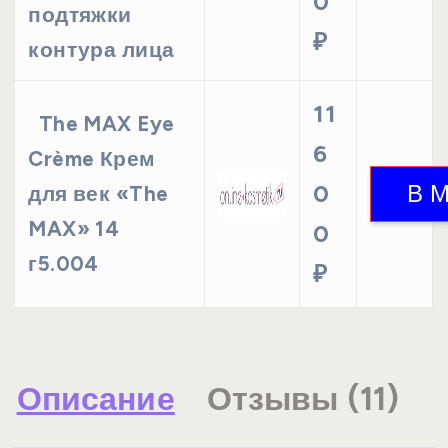
0
подтяжки
₽
контура лица
11
The MAX Eye
6
Crème Крем
0
для век «The
MAX» 14
0
г5.004
₽
Описание
Отзывы (11)