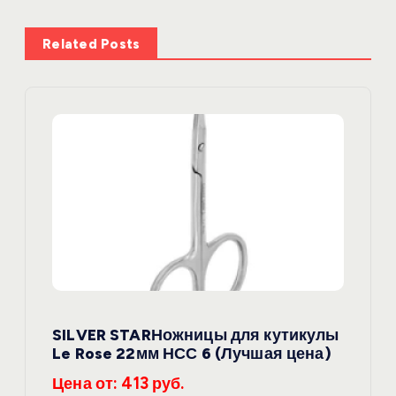
а
ц
Related Posts
и
я
п
о
з
а
SILVER STARНожницы для кутикулы
п
Le Rose 22мм НСС 6 (Лучшая цена)
и
Цена от: 413 руб.