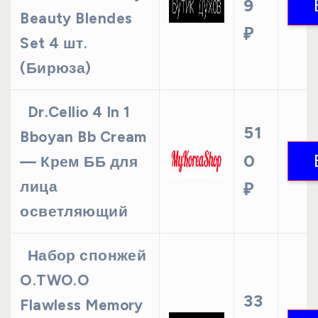
9
Beauty Blendes
₽
Set 4 шт.
(Бирюза)
Dr.Cellio 4 In 1
51
Bboyan Bb Cream
0
— Крем ББ для
лица
₽
осветляющий
Набор спонжей
O.TWO.O
33
Flawless Memory