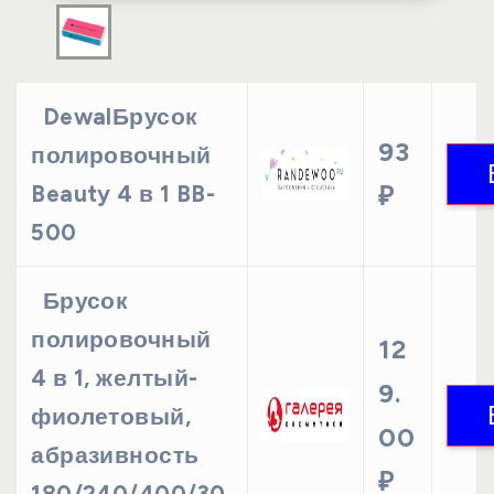
DewalБрусок
93
полировочный
Beauty 4 в 1 BB-
₽
500
Брусок
полировочный
12
4 в 1, желтый-
9.
фиолетовый,
00
абразивность
₽
180/240/400/30