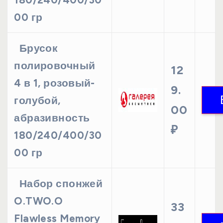
00 гр
Брусок
полировочный
12
4 в 1, розовый-
9.
голубой,
00
абразивность
₽
180/240/400/30
00 гр
Набор спонжей
O.TWO.O
33
Flawless Memory