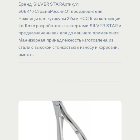
Бренд: SILVER STARАртикул:
с
506417СтранаРоссияОт производителя:
Ножницы для кутикулы 22мм НСС 6 из коллекции
я
Le Rose разработаны экспертами SILVER STAR и
предназначены как для домашнего применения.
Маникюрная принадлежность изготовлена из
м
стали с высокой стойкостью к износу и коррозии,
имеет…