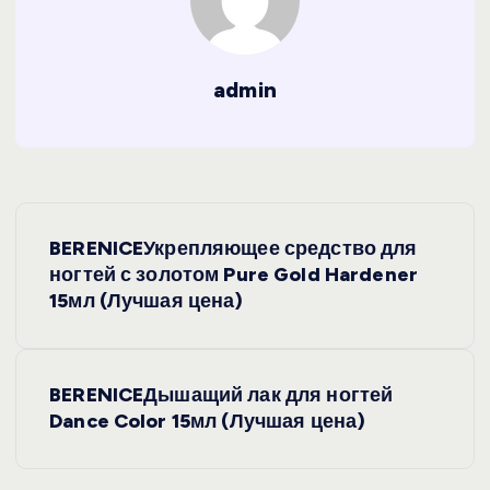
admin
Н
BERENICEУкрепляющее средство для
а
ногтей с золотом Pure Gold Hardener
15мл (Лучшая цена)
в
и
BERENICEДышащий лак для ногтей
Dance Color 15мл (Лучшая цена)
г