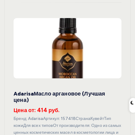
AdarisaМасло аргановое (Лучшая
цена)
Цена от: 414 руб.
Бренд: AdarisaАртикул: 157418СтранаКувейтТип
кожиДля всех типовОт производителя: Одно из самых
ценных косметических масел в косметологии лица и