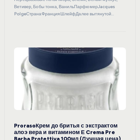
Ветивер, Бобы тонка, ВанильПарфюмерJacques
PolgeСтранаФранцияШлейфДалее вытянутой…
ProrasoКрем до бритья с экстрактом
алоэ вера и витамином Е Crema Pre
Barba Protettiva 100мл (Лучшая цена)