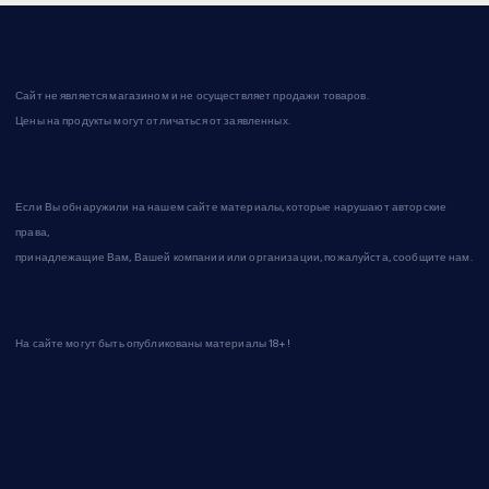
Сайт не является магазином и не осуществляет продажи товаров.
Цены на продукты могут отличаться от заявленных.
Если Вы обнаружили на нашем сайте материалы, которые нарушают авторские
права,
принадлежащие Вам, Вашей компании или организации, пожалуйста, сообщите нам.
На сайте могут быть опубликованы материалы 18+!