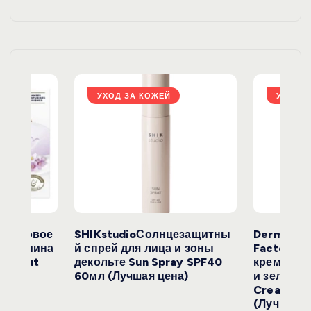
я
з
а
УХОД ЗА КОЖЕЙ
УХОД З
п
и
с
е
окосовое
SHIKstudioСолнцезащитны
Derma
и жасмина
й спрей для лица и зоны
FactoryС
й
Coconut
декольте Sun Spray SPF40
крем с эк
)
60мл (Лучшая цена)
и зеленого
Cream SP
(Лучшая ц