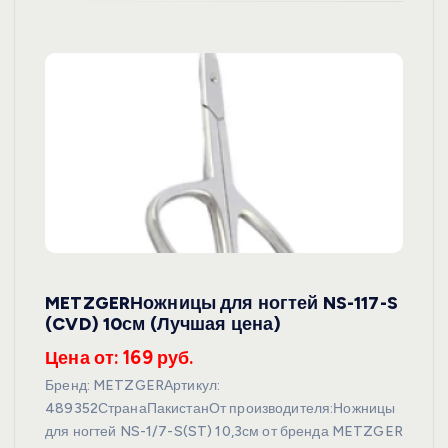
METZGERНожницы для ногтей NS-117-S
(CVD) 10см (Лучшая цена)
Цена от: 169 руб.
Бренд: METZGERАртикул:
489352СтранаПакистанОт производителя:Ножницы
для ногтей NS-1/7-S(ST) 10,3см от бренда METZGER