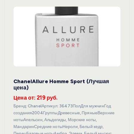
ChanelAllure Homme Sport (Лучшая
цена)
Цена от: 219 руб.
Бренд: ChanelАртикул: 36473ПолДля мужчинГод
создания2004ГруппыДревесные, ПряныеВерхние
нотыАпельсин, Альдегиды, Морские ноты,
МандаринСредние нотыНероли, Белый кедр,
ПерецБазовые нотыАмбра, Элеми, Белый мускус,