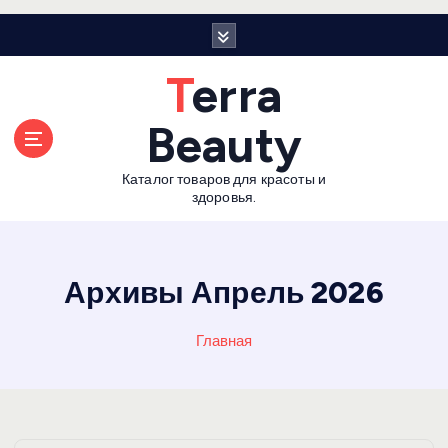
П
е
р
Terra
е
й
Beauty
т
и
Каталог товаров для красоты и
к
здоровья.
с
о
д
е
Архивы Апрель 2026
р
ж
Главная
а
н
и
ю