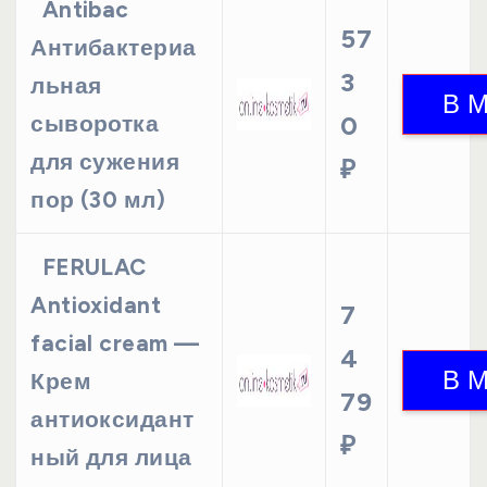
Antibac
57
Антибактериа
3
льная
сыворотка
0
для сужения
₽
пор (30 мл)
FERULAC
Antioxidant
7
facial cream —
4
Крем
79
антиоксидант
₽
ный для лица