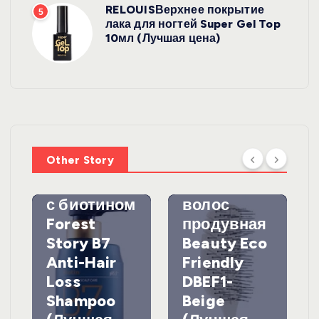
RELOUISВерхнее покрытие
5
лака для ногтей Super Gel Top
10мл (Лучшая цена)
УХОД ЗА
ВОЛОСАМИ
WelcosШа
мпунь для
УХОД ЗА
ВОЛОСАМИ
волос
Other Story
против
DewalЩетк
выпадения
а для
с биотином
волос
Forest
продувная
Story B7
Beauty Eco
Anti-Hair
Friendly
Loss
DBEF1-
Shampoo
Beige