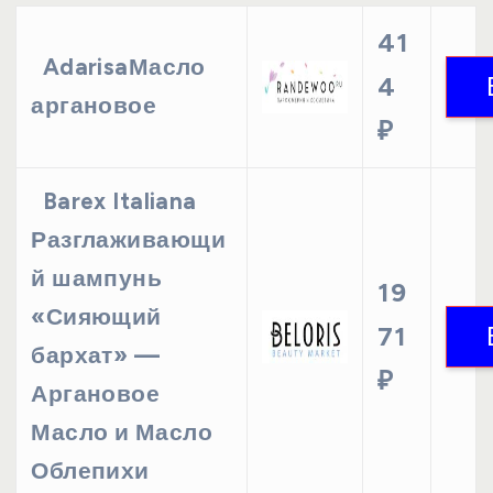
41
AdarisaМасло
4
аргановое
₽
Barex Italiana
Разглаживающи
й шампунь
19
«Сияющий
71
бархат» —
₽
Аргановое
Масло и Масло
Облепихи