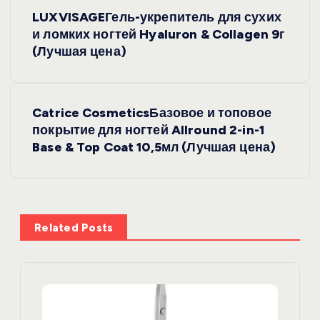
Н
LUXVISAGEГель-укрепитель для сухих
а
и ломких ногтей Hyaluron & Collagen 9г
(Лучшая цена)
в
и
Catrice CosmeticsБазовое и топовое
покрытие для ногтей Allround 2-in-1
г
Base & Top Coat 10,5мл (Лучшая цена)
а
ц
Related Posts
и
я
п