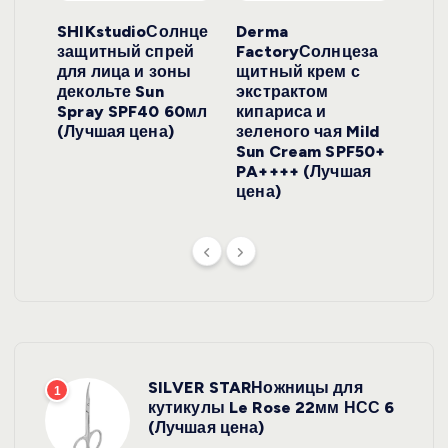
ло
SHIKstudioСолнце
Derma
Ara
локо
защитный спрей
FactoryСолнцеза
ног
для лица и зоны
щитный крем с
пуд
y
декольте Sun
экстрактом
Prof
onut
Spray SPF40 60мл
кипариса и
Cre
ена)
(Лучшая цена)
зеленого чая Mild
(Лу
Sun Cream SPF50+
PA++++ (Лучшая
цена)
SILVER STARНожницы для
1
кутикулы Le Rose 22мм НСС 6
(Лучшая цена)