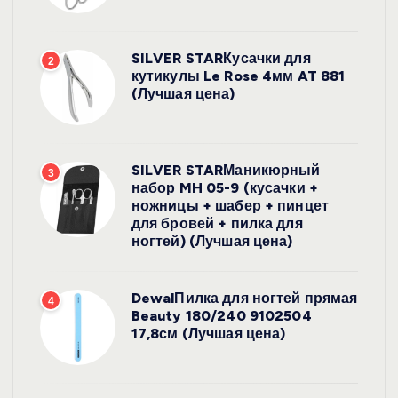
SILVER STARКусачки для
2
кутикулы Le Rose 4мм AT 881
(Лучшая цена)
SILVER STARМаникюрный
3
набор MH 05-9 (кусачки +
ножницы + шабер + пинцет
для бровей + пилка для
ногтей) (Лучшая цена)
DewalПилка для ногтей прямая
4
Beauty 180/240 9102504
17,8см (Лучшая цена)