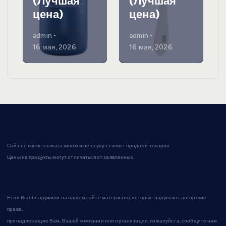
(Лучшая
(Лучшая
цена)
цена)
admin
admin
16 мая, 2026
16 мая, 2026
Сайт не является магазином и не осуществляет продажи товаров.
Цены на продукты могут отличаться от заявленных.
Если Вы обнаружили на нашем сайте материалы, которые нарушают авторские
права,
принадлежащие Вам, Вашей компании или организации, пожалуйста, сообщите нам.