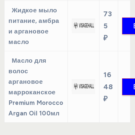
Жидкое мыло
73
питание, амбра
5
и аргановое
₽
масло
Масло для
волос
16
аргановое
48
марроканское
₽
Premium Morocco
Argan Oil 100мл