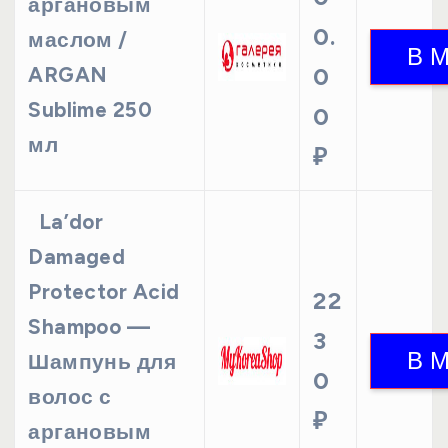
аргановым
0.
маслом /
ARGAN
0
Sublime 250
0
мл
₽
La’dor
Damaged
Protector Acid
22
Shampoo —
3
Шампунь для
0
волос с
₽
аргановым