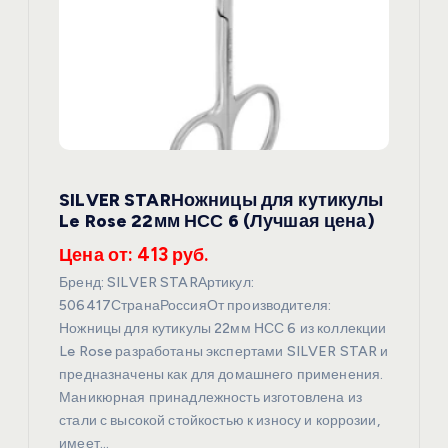
о
з
а
п
SILVER STARНожницы для кутикулы
Le Rose 22мм НСС 6 (Лучшая цена)
и
Цена от: 413 руб.
с
Бренд: SILVER STARАртикул:
506417СтранаРоссияОт производителя:
я
Ножницы для кутикулы 22мм НСС 6 из коллекции
Le Rose разработаны экспертами SILVER STAR и
м
предназначены как для домашнего применения.
Маникюрная принадлежность изготовлена из
стали с высокой стойкостью к износу и коррозии,
имеет…