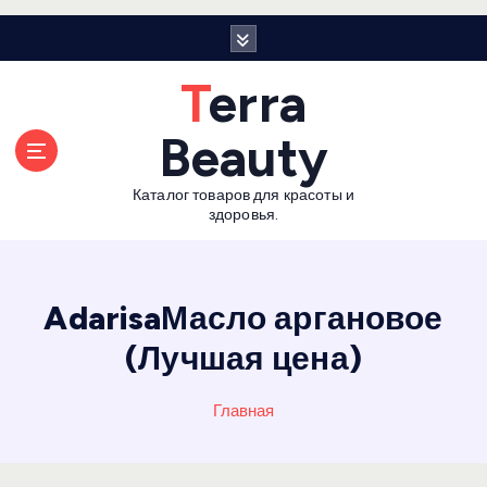
П
е
р
Terra
е
й
Beauty
т
и
Каталог товаров для красоты и
к
здоровья.
с
о
д
е
AdarisaМасло аргановое
р
(Лучшая цена)
ж
а
н
Главная
и
ю