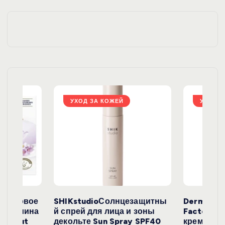
ц
и
я
з
а
УХОД ЗА КОЖЕЙ
УХОД З
п
и
с
е
окосовое
SHIKstudioСолнцезащитны
Derma
и жасмина
й спрей для лица и зоны
FactoryС
Coconut
декольте Sun Spray SPF40
крем с эк