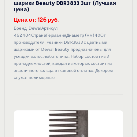
шарики Beauty DBR3833 3шт (Лучшая
цена)
Цена от: 126 руб.
Бренд: DewalАртикул:
492404СтранаГерманияДиаметр (мм)40От
производителя: Резинки DBR3833 с цветными
шариками от Dewal Beauty предназначены для
укладки волос любого типа. Набор состоит из 3
принадлежностей, каждая из которых состоит из
эластичного кольца в тканевой оплетке. Декором
служат полимерные…