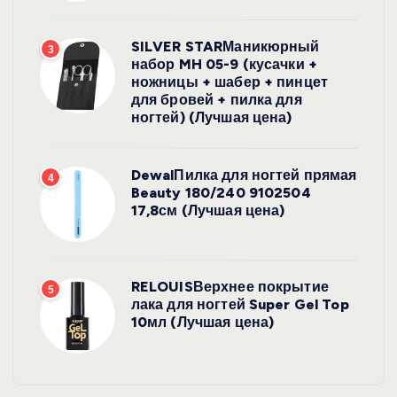
SILVER STARМаникюрный
3
набор MH 05-9 (кусачки +
ножницы + шабер + пинцет
для бровей + пилка для
ногтей) (Лучшая цена)
DewalПилка для ногтей прямая
4
Beauty 180/240 9102504
17,8см (Лучшая цена)
RELOUISВерхнее покрытие
5
лака для ногтей Super Gel Top
10мл (Лучшая цена)