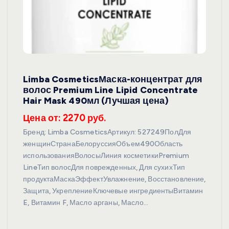
Limba CosmeticsМаска-концентрат для
волос Premium Line Lipid Concentrate
Hair Mask 490мл (Лучшая цена)
Цена от: 2270 руб.
Бренд: Limba CosmeticsАртикул: 527249ПолДля
женщинСтранаБелоруссияОбъем490Область
использованияВолосыЛиния косметикиPremium
LineТип волосДля поврежденных, Для сухихТип
продуктаМаскаЭффектУвлажнение, Восстановление,
Защита, УкреплениеКлючевые ингредиентыВитамин
E, Витамин F, Масло арганы, Масло…