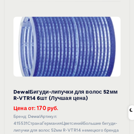
DewalБигуди-липучки для волос 52мм
R-VTR14 6шт (Лучшая цена)
Цена от: 170 руб.
Бренд: DewalАртикул:
415531СтранаГерманияЦветсинийБольшие бигуди-
липучки для волос 52мм R-VTR14 немецкого бренда