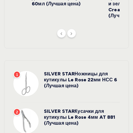
й
)
60мл (Лучшая цена)
и зеленого
Cream SP
(Лучшая ц
SILVER STARНожницы для
1
кутикулы Le Rose 22мм НСС 6
(Лучшая цена)
SILVER STARКусачки для
2
кутикулы Le Rose 4мм AT 881
(Лучшая цена)