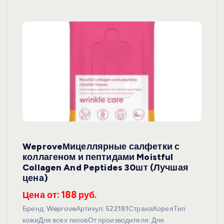
WeproveМицеллярные салфетки с
коллагеном и пептидами Moistful
Collagen And Peptides 30шт (Лучшая
цена)
Цена от: 188 руб.
Бренд: WeproveАртикул: 522181СтранаКореяТип
кожиДля всех типовОт производителя: Для