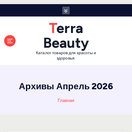
П
е
р
Terra
е
й
Beauty
т
и
Каталог товаров для красоты и
к
здоровья.
с
о
д
е
Архивы Апрель 2026
р
ж
Главная
а
н
и
ю