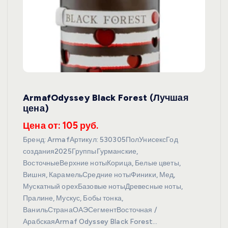
ArmafOdyssey Black Forest (Лучшая
цена)
Цена от: 105 руб.
Бренд: ArmafАртикул: 530305ПолУнисексГод
создания2025ГруппыГурманские,
ВосточныеВерхние нотыКорица, Белые цветы,
Вишня, КарамельСредние нотыФиники, Мед,
Мускатный орехБазовые нотыДревесные ноты,
Пралине, Мускус, Бобы тонка,
ВанильСтранаОАЭСегментВосточная /
АрабскаяArmaf Odyssey Black Forest…