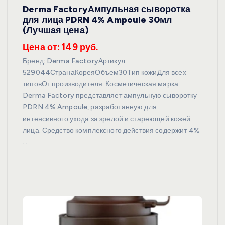
Derma FactoryАмпульная сыворотка
для лица PDRN 4% Ampoule 30мл
(Лучшая цена)
Цена от: 149 руб.
Бренд: Derma FactoryАртикул:
529044СтранаКореяОбъем30Тип кожиДля всех
типовОт производителя: Косметическая марка
Derma Factory представляет ампульную сыворотку
PDRN 4% Ampoule, разработанную для
интенсивного ухода за зрелой и стареющей кожей
лица. Средство комплексного действия содержит 4%
…