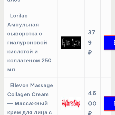
Lorilac
Ампульная
37
сыворотка с
9
гиалуроновой
кислотой и
₽
коллагеном 250
мл
Ellevon Massage
46
Collagen Cream
00
— Массажный
крем для лица с
₽