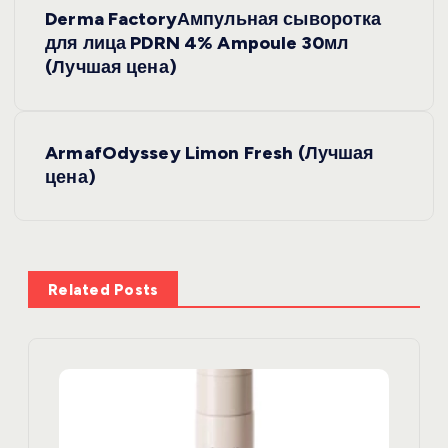
Н
Derma FactoryАмпульная сыворотка
а
для лица PDRN 4% Ampoule 30мл
(Лучшая цена)
в
и
ArmafOdyssey Limon Fresh (Лучшая
цена)
г
а
ц
Related Posts
и
я
п