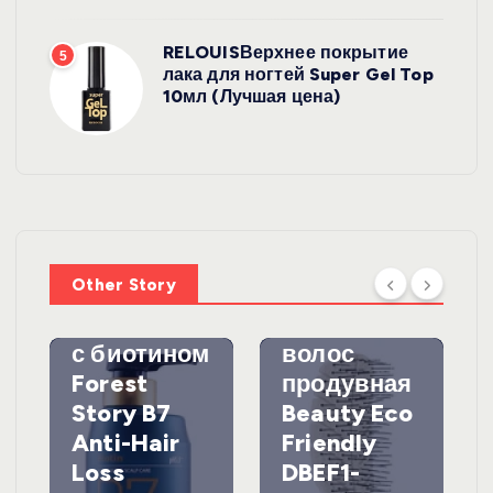
RELOUISВерхнее покрытие
5
лака для ногтей Super Gel Top
10мл (Лучшая цена)
УХОД ЗА
ВОЛОСАМИ
WelcosШа
мпунь для
УХОД ЗА
ВОЛОСАМИ
волос
Other Story
против
DewalЩетк
выпадения
а для
с биотином
волос
Forest
продувная
Story B7
Beauty Eco
Anti-Hair
Friendly
Loss
DBEF1-