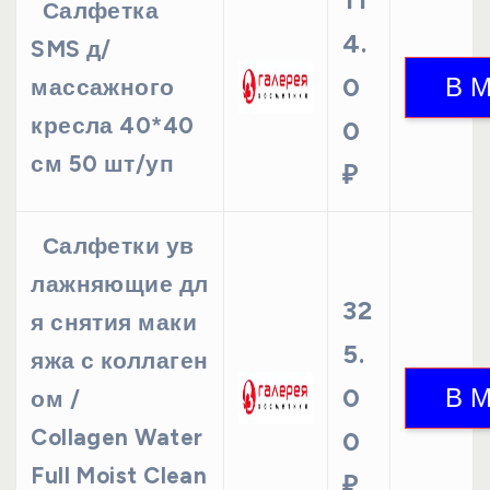
Салфетка
4.
SMS д/
0
массажного
кресла 40*40
0
см 50 шт/уп
₽
Салфетки ув
лажняющие дл
32
я снятия маки
5.
яжа с коллаген
0
ом /
Collagen Water
0
Full Moist Clean
₽