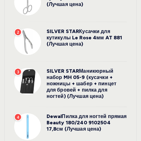
(Лучшая цена)
SILVER STARКусачки для
2
кутикулы Le Rose 4мм AT 881
(Лучшая цена)
SILVER STARМаникюрный
3
набор MH 05-9 (кусачки +
ножницы + шабер + пинцет
для бровей + пилка для
ногтей) (Лучшая цена)
DewalПилка для ногтей прямая
4
Beauty 180/240 9102504
17,8см (Лучшая цена)