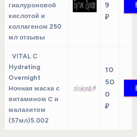
9
гиалуроновой
кислотой и
₽
коллагеном 250
мл отзывы
VITAL C
Hydrating
10
Overnight
50
Ночная маска с
0
витамином С и
₽
малахитом
(57мл)5.002