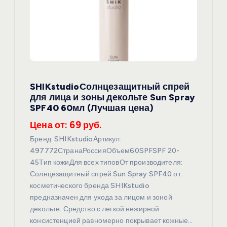
о
з
а
SHIKstudioСолнцезащитный спрей
п
для лица и зоны декольте Sun Spray
SPF40 60мл (Лучшая цена)
и
Цена от: 69 руб.
с
Бренд: SHIKstudioАртикул:
497772СтранаРоссияОбъем60SPFSPF 20-
я
45Тип кожиДля всех типовОт производителя:
Солнцезащитный спрей Sun Spray SPF40 от
косметического бренда SHIKstudio
м
предназначен для ухода за лицом и зоной
декольте. Средство с легкой нежирной
консистенцией равномерно покрывает кожные…