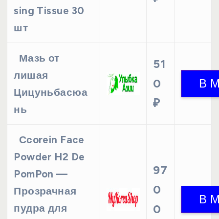
sing Tissue 30
шт
Мазь от
51
лишая
0
Цицуньбасюа
₽
нь
Ссorein Face
Powder H2 De
97
PomPon —
0
Прозрачная
пудра для
0