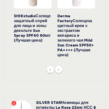
ло
SHIKstudioСолнце
Derma
Ara
локо
защитный спрей
FactoryСолнцеза
ног
для лица и зоны
щитный крем с
пуд
y
декольте Sun
экстрактом
Prof
onut
Spray SPF40 60мл
кипариса и
Cre
ена)
(Лучшая цена)
зеленого чая Mild
(Лу
Sun Cream SPF50+
PA++++ (Лучшая
цена)
SILVER STARНожницы для
1
кутикулы Le Rose 22мм НСС 6