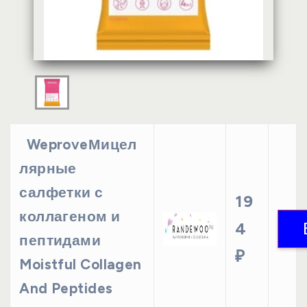
WeproveМицел
лярные
салфетки с
19
коллагеном и
4
пептидами
₽
Moistful Collagen
And Peptides