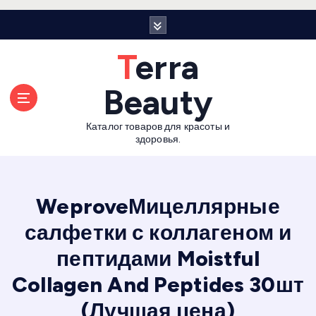
П
е
р
Terra
е
й
Beauty
т
и
Каталог товаров для красоты и
к
здоровья.
с
о
д
е
WeproveМицеллярные
р
салфетки с коллагеном и
ж
а
пептидами Moistful
н
и
Collagen And Peptides 30шт
ю
(Лучшая цена)