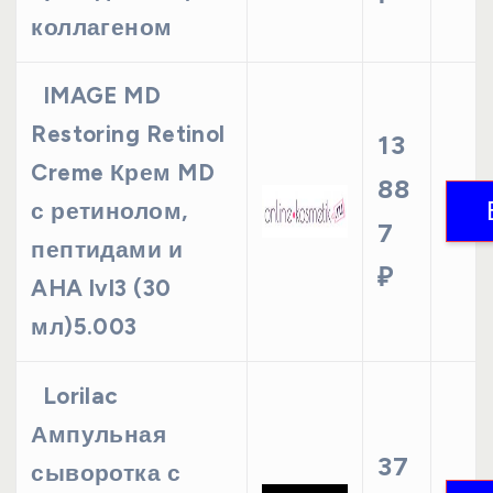
коллагеном
IMAGE MD
Restoring Retinol
13
Creme Крем MD
88
с ретинолом,
7
пептидами и
₽
AHA lvl3 (30
мл)5.003
Lorilac
Ампульная
37
сыворотка с