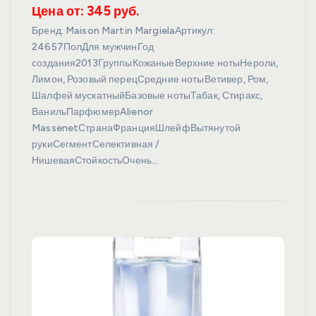
Цена от: 345 руб.
Бренд: Maison Martin MargielaАртикул:
24657ПолДля мужчинГод
создания2013ГруппыКожаныеВерхние нотыНероли,
Лимон, Розовый перецСредние нотыВетивер, Ром,
Шалфей мускатныйБазовые нотыТабак, Стиракс,
ВанильПарфюмерAlienor
MassenetСтранаФранцияШлейфВытянутой
рукиСегментСелективная /
НишеваяСтойкостьОчень…