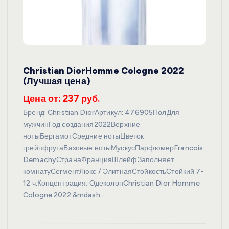
Christian DiorHomme Cologne 2022
(Лучшая цена)
Цена от: 237 руб.
Бренд: Christian DiorАртикул: 476905ПолДля
мужчинГод создания2022Верхние
нотыБергамотСредние нотыЦветок
грейпфрутаБазовые нотыМускусПарфюмерFrancois
DemachyСтранаФранцияШлейфЗаполняет
комнатуСегментЛюкс / ЭлитнаяСтойкостьСтойкий 7-
12 ч.Концентрация: ОдеколонChristian Dior Homme
Cologne 2022 &mdash…