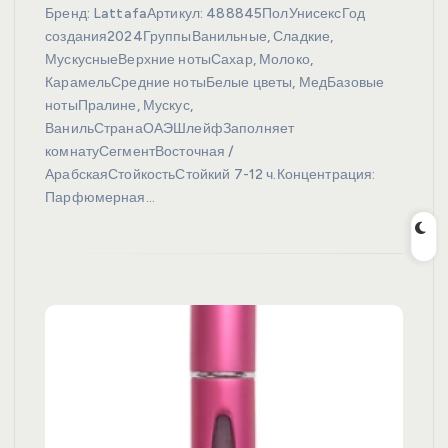
Бренд: LattafaАртикул: 488845ПолУнисексГод
создания2024ГруппыВанильные, Сладкие,
МускусныеВерхние нотыСахар, Молоко,
КарамельСредние нотыБелые цветы, МедБазовые
нотыПралине, Мускус,
ВанильСтранаОАЭШлейфЗаполняет
комнатуСегментВосточная /
АрабскаяСтойкостьСтойкий 7-12 ч.Концентрация:
Парфюмерная…