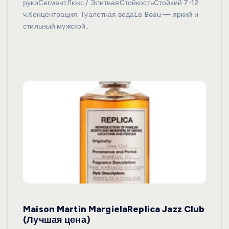
рукиСегментЛюкс / ЭлитнаяСтойкостьСтойкий 7-12
ч.Концентрация: Туалетная водаLe Beau — яркий и
стильный мужской…
Maison Martin MargielaReplica Jazz Club
(Лучшая цена)