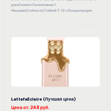
рукиСегментСелективная /
НишеваяСтойкостьСтойкий 7-12 ч.Концентрация…
LattafaEclaire (Лучшая цена)
Цена от: 248 руб.