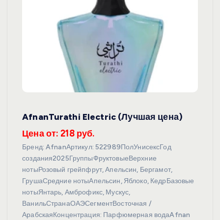
AfnanTurathi Electric (Лучшая цена)
Цена от: 218 руб.
Бренд: AfnanАртикул: 522989ПолУнисексГод
создания2025ГруппыФруктовыеВерхние
нотыРозовый грейпфрут, Апельсин, Бергамот,
ГрушаСредние нотыАпельсин, Яблоко, КедрБазовые
нотыЯнтарь, Амброфикс, Мускус,
ВанильСтранаОАЭСегментВосточная /
АрабскаяКонцентрация: Парфюмерная водаAfnan