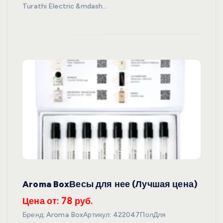
Turathi Electric &mdash…
Aroma BoxВесы для нее (Лучшая цена)
Цена от: 78 руб.
Бренд: Aroma BoxАртикул: 422047ПолДля