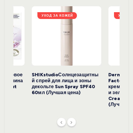
з
а
УХОД ЗА КОЖЕЙ
УХОД З
п
и
с
е
окосовое
SHIKstudioСолнцезащитны
Derma
и жасмина
й спрей для лица и зоны
FactoryС
й
Coconut
декольте Sun Spray SPF40
крем с эк
)
60мл (Лучшая цена)
и зеленого
Cream SP
(Лучшая ц