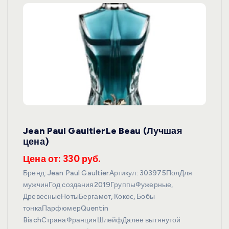
Jean Paul GaultierLe Beau (Лучшая
цена)
Цена от: 330 руб.
Бренд: Jean Paul GaultierАртикул: 303975ПолДля
мужчинГод создания2019ГруппыФужерные,
ДревесныеНотыБергамот, Кокос, Бобы
тонкаПарфюмерQuentin
BischСтранаФранцияШлейфДалее вытянутой