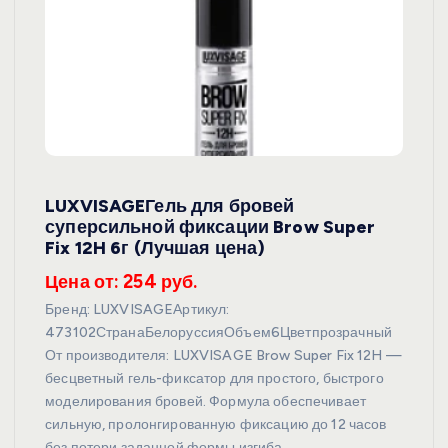
LUXVISAGEГель для бровей
суперсильной фиксации Brow Super
Fix 12H 6г (Лучшая цена)
Цена от: 254 руб.
Бренд: LUXVISAGEАртикул:
473102СтранаБелоруссияОбъем6Цветпрозрачный
От производителя: LUXVISAGE Brow Super Fix 12H —
бесцветный гель-фиксатор для простого, быстрого
моделирования бровей. Формула обеспечивает
сильную, пролонгированную фиксацию до 12 часов
без потери заданной формы изгиба…