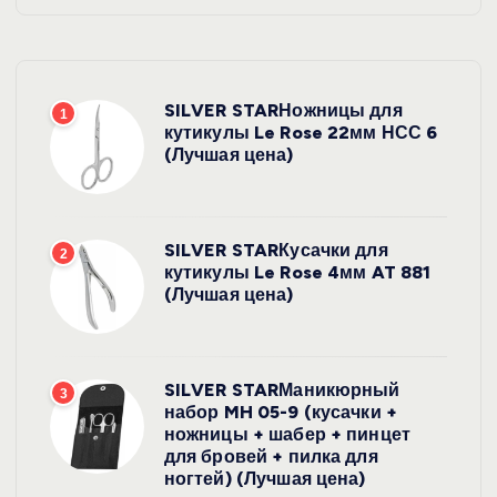
SILVER STARНожницы для
1
кутикулы Le Rose 22мм НСС 6
(Лучшая цена)
SILVER STARКусачки для
2
кутикулы Le Rose 4мм AT 881
(Лучшая цена)
SILVER STARМаникюрный
3
набор MH 05-9 (кусачки +
ножницы + шабер + пинцет
для бровей + пилка для
ногтей) (Лучшая цена)