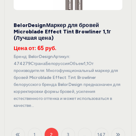
BelorDesignМаркер для бровей
Microblade Effect Tint Browliner 1,1г
(Лучшая цена)
Цена от: 65 руб.
Бренд: BelorDesignАртикул:
474279СтранаБелоруссияОбъем1,1От
производителя: Многофункциональный маркер для
бровей Microblade Effect Tint Browliner
белорусского бренда BelorDesign предназначен для
корректировки формы бровей, усиления
естественного оттенка и может использоваться в
качестве…
1
2
3
…
147