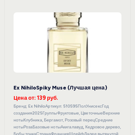
Ex NihiloSpiky Muse (Лучшая цена)
Цена от: 139 руб.
Бренд: Ex NihiloАртикул: 510595ПолУнисексГод
создания2025ГруппыФруктовые, ЦветочныеВерхние
нотыКлубника, Бергамот, Розовый перецСредние
нотыРозаБазовые нотыАкигалавуд, Кедровое дерево,
Бобы тонкаСтранаФранцияШлейфДалее вытянутой