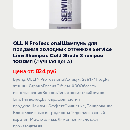
OLLIN ProfessionalШампунь для
придания холодных оттенков Service
Line Shampoo Cold Shade Shampoo
1000мл (Лучшая цена)
Цена от: 824 руб.
Бренд: OLLIN ProfessionalАртикул: 259171ПолДля
женщинСтранаРоссияОбъем1000Область
использованияВолосыЛиния косметикиService
LineТип волосДля окрашенныхТип
продуктаШампуньЭффектОчищение, Тонирование,
БлескКлючевые ингредиентыГидролизованный
кератин, Масло оливы, Лимонная кислотаОт
производителя…