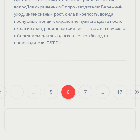
волосДля окрашенныхОт производителя: Бережный
уход, интенсивный рост, сила и крепость, всегда
послушные пряди, сохранение нужного цвета после
окрашивания, роскошное сияние ― все это возможно
с бальзамом для холодных оттенков блонд от
производителя ESTEL.
1
…
5
6
7
…
17
П
а
г