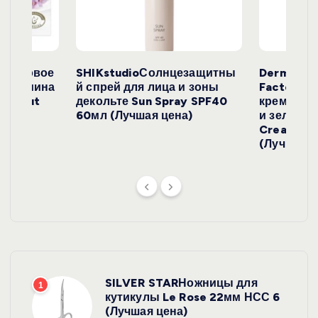
и
с
е
окосовое
SHIKstudioСолнцезащитны
Derma
и жасмина
й спрей для лица и зоны
FactoryС
й
Coconut
декольте Sun Spray SPF40
крем с эк
)
60мл (Лучшая цена)
и зеленого
Cream SP
(Лучшая ц
SILVER STARНожницы для
1
кутикулы Le Rose 22мм НСС 6
(Лучшая цена)