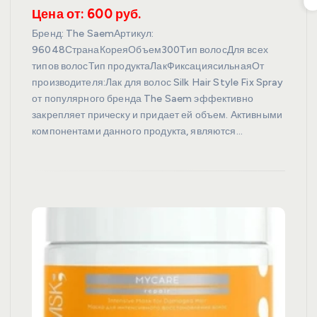
Цена от: 600 руб.
Бренд: The SaemАртикул:
96048СтранаКореяОбъем300Тип волосДля всех
типов волосТип продуктаЛакФиксациясильнаяОт
производителя:Лак для волос Silk Hair Style Fix Spray
от популярного бренда The Saem эффективно
закрепляет прическу и придает ей объем. Активными
компонентами данного продукта, являются…