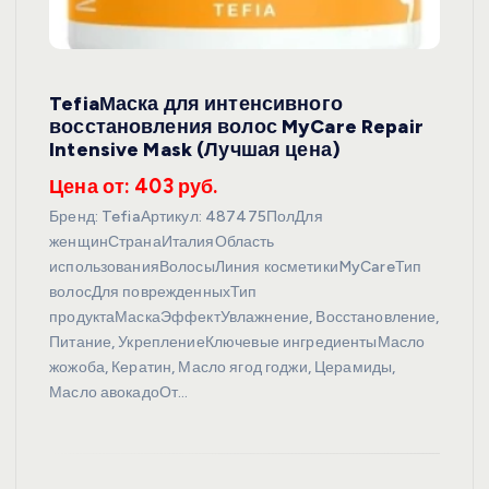
TefiaМаска для интенсивного
восстановления волос MyCare Repair
Intensive Mask (Лучшая цена)
Цена от: 403 руб.
Бренд: TefiaАртикул: 487475ПолДля
женщинСтранаИталияОбласть
использованияВолосыЛиния косметикиMyCareТип
волосДля поврежденныхТип
продуктаМаскаЭффектУвлажнение, Восстановление,
Питание, УкреплениеКлючевые ингредиентыМасло
жожоба, Кератин, Масло ягод годжи, Церамиды,
Масло авокадоОт…