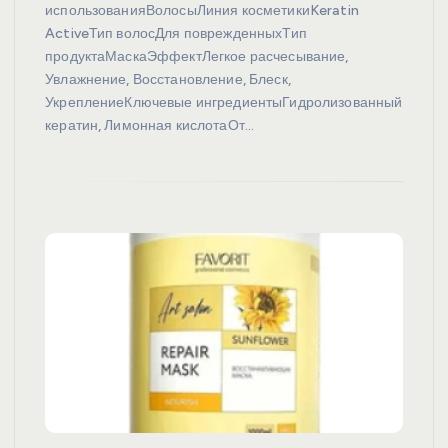
использованияВолосыЛиния косметикиKeratin
ActiveТип волосДля поврежденныхТип
продуктаМаскаЭффектЛегкое расчесывание,
Увлажнение, Восстановление, Блеск,
УкреплениеКлючевые ингредиентыГидролизованный
кератин, Лимонная кислотаОт…