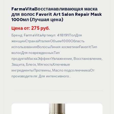
FarmaVitaВосстанавливающая маска
для волос Favorit Art Salon Repair Mask
1000мл (Лучшая цена)
Цена от: 275 руб.
Бренд: FarmaVitaАртикул: 418191ПолДля
женщинСтранаИталияОбъем1000Область
использованияВолосыЛиния косметикиFavoritТип
волосДля поврежденныхТип
продуктаМаскаЭффектУвлажнение, Восстановление,
Защита, Блеск, МягкостьКлючевые
ингредиентыПротеины, Масло подсолнечникаОт
производителя: Для интенсивного…