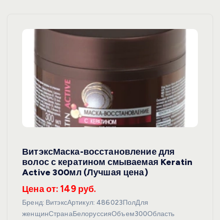
ВитэксМаска-восстановление для
волос с кератином смываемая Keratin
Active 300мл (Лучшая цена)
Цена от: 149 руб.
Бренд: ВитэксАртикул: 486023ПолДля
женщинСтранаБелоруссияОбъем300Область