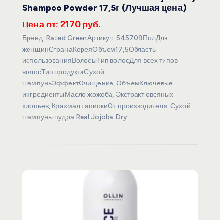
Shampoo Powder 17,5г (Лучшая цена)
Цена от: 2170 руб.
Бренд: Rated GreenАртикул: 545709ПолДля
женщинСтранаКореяОбъем17,5Область
использованияВолосыТип волосДля всех типов
волосТип продуктаСухой
шампуньЭффектОчищение, ОбъемКлючевые
ингредиентыМасло жожоба, Экстракт овсяных
хлопьев, Крахмал тапиокиОт производителя: Сухой
шампунь-пудра Real Jojoba Dry…