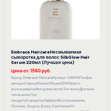
Embrace HaircareНесмываемая
сыворотка для волос SilkGlow Hair
Serum 220мл (Лучшая цена)
Цена от: 1560 руб.
Бренд: Embrace HaircareАртикул: 535510ПолДля
женщинСтранаИталияОбъем220Область
использованияВся длина волосТип волосДля всех
типов волосТип
продуктаСывороткаЭффектВосстановление,
Питание, Защита, Блеск, СмягчениеОт