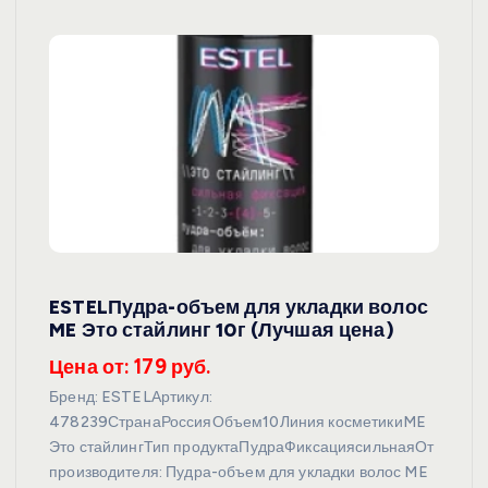
ESTELПудра-объем для укладки волос
ME Это стайлинг 10г (Лучшая цена)
Цена от: 179 руб.
Бренд: ESTELАртикул:
478239СтранаРоссияОбъем10Линия косметикиME
Это стайлингТип продуктаПудраФиксациясильнаяОт
производителя: Пудра-объем для укладки волос ME