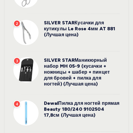
SILVER STARКусачки для
2
кутикулы Le Rose 4мм AT 881
(Лучшая цена)
SILVER STARМаникюрный
3
набор MH 05-9 (кусачки +
ножницы + шабер + пинцет
для бровей + пилка для
ногтей) (Лучшая цена)
DewalПилка для ногтей прямая
4
Beauty 180/240 9102504
17,8см (Лучшая цена)