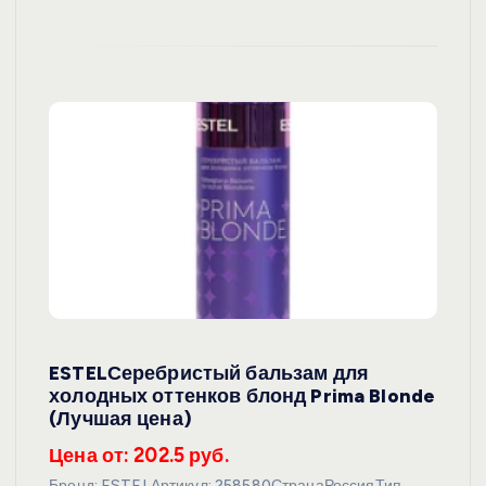
ESTELСеребристый бальзам для
холодных оттенков блонд Prima Blonde
(Лучшая цена)
Цена от: 202.5 руб.
Бренд: ESTELАртикул: 258580СтранаРоссияТип