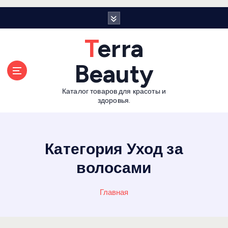
П
е
р
Terra
е
й
Beauty
т
и
Каталог товаров для красоты и
к
здоровья.
с
о
д
е
Категория Уход за
р
волосами
ж
а
н
Главная
и
ю