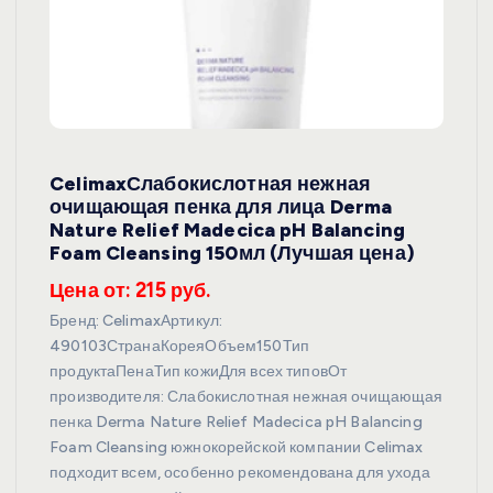
CelimaxСлабокислотная нежная
очищающая пенка для лица Derma
Nature Relief Madecica pH Balancing
Foam Cleansing 150мл (Лучшая цена)
Цена от: 215 руб.
Бренд: CelimaxАртикул:
490103СтранаКореяОбъем150Тип
продуктаПенаТип кожиДля всех типовОт
производителя: Слабокислотная нежная очищающая
пенка Derma Nature Relief Madecica pH Balancing
Foam Cleansing южнокорейской компании Celimax
подходит всем, особенно рекомендована для ухода