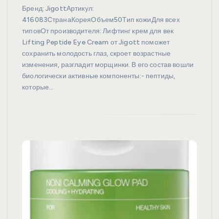
Бренд: JigottАртикул:
416083СтранаКореяОбъем50Тип кожиДля всех
типовОт производителя: Лифтинг крем для век
Lifting Peptide Eye Cream от Jigott поможет
сохранить молодость глаз, скроет возрастные
изменения, разгладит морщинки. В его состав вошли
биологически активные компоненты:- пептиды,
которые…