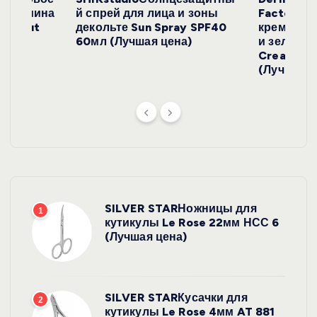
е
и жасмина
й спрей для лица и зоны
FactoryС
й
Coconut
декольте Sun Spray SPF40
крем с эк
)
60мл (Лучшая цена)
и зеленого
Cream SP
(Лучшая ц
SILVER STARНожницы для
1
кутикулы Le Rose 22мм НСС 6
(Лучшая цена)
SILVER STARКусачки для
2
кутикулы Le Rose 4мм AT 881