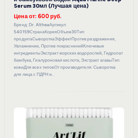
Serum 30мл (Лучшая цена)
Цена от: 600 руб.
Бренд: Dr. AltheaАртикул:
540159СтранаКореяОбъем30Тип
продуктаСывороткаЭффектПротив раздражения,
Увлажнение, Против покрасненийКлючевые
ингредиентыЭкстракт морских водорослей, Гидролат
бамбука, Гиалуроновая кислота, Экстракт агавыТип
кожиДля всех типовОт производителя: Сыворотка
для лица с ПДРН и…