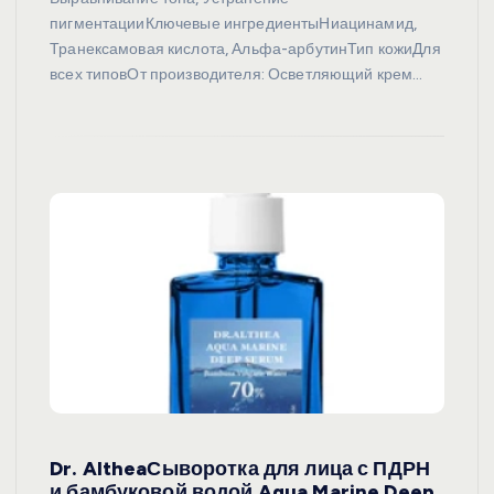
пигментацииКлючевые ингредиентыНиацинамид,
Транексамовая кислота, Альфа-арбутинТип кожиДля
всех типовОт производителя: Осветляющий крем…
Dr. AltheaСыворотка для лица с ПДРН
и бамбуковой водой Aqua Marine Deep