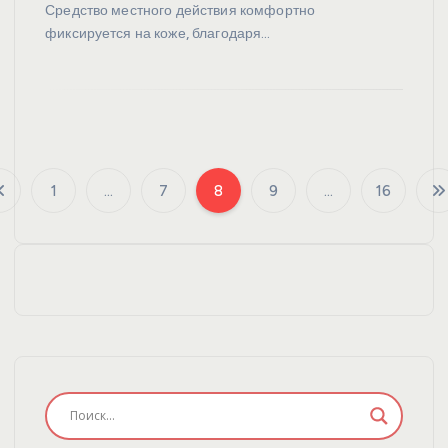
Средство местного действия комфортно
фиксируется на коже, благодаря…
1
…
7
8
9
…
16
П
а
г
и
н