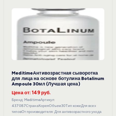
MeditimeАнтивозрастная сыворотка
для лица на основе ботулина Botalinum
Ampoule 30мл (Лучшая цена)
Цена от: 149 руб.
Бренд: MeditimeАртикул:
437087СтранаКореяОбъем30Тип кожиДля всех
типовОт производителя: Для антивозрастного ухода