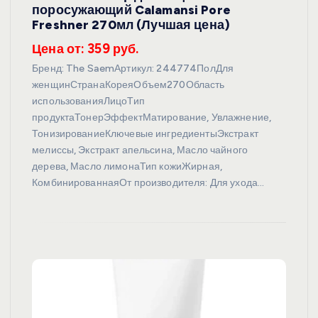
поросужающий Calamansi Pore
Freshner 270мл (Лучшая цена)
Цена от: 359 руб.
Бренд: The SaemАртикул: 244774ПолДля
женщинСтранаКореяОбъем270Область
использованияЛицоТип
продуктаТонерЭффектМатирование, Увлажнение,
ТонизированиеКлючевые ингредиентыЭкстракт
мелиссы, Экстракт апельсина, Масло чайного
дерева, Масло лимонаТип кожиЖирная,
КомбинированнаяОт производителя: Для ухода…