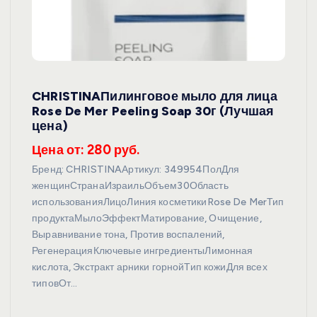
CHRISTINAПилинговое мыло для лица
Rose De Mer Peeling Soap 30г (Лучшая
цена)
Цена от: 280 руб.
Бренд: CHRISTINAАртикул: 349954ПолДля
женщинСтранаИзраильОбъем30Область
использованияЛицоЛиния косметикиRose De MerТип
продуктаМылоЭффектМатирование, Очищение,
Выравнивание тона, Против воспалений,
РегенерацияКлючевые ингредиентыЛимонная
кислота, Экстракт арники горнойТип кожиДля всех
типовОт…