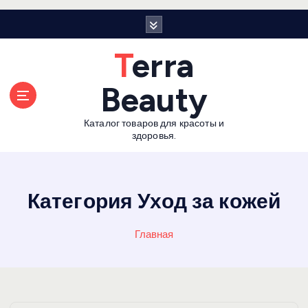
П
е
р
Terra
е
й
Beauty
т
и
Каталог товаров для красоты и
к
здоровья.
с
о
д
е
Категория Уход за кожей
р
ж
Главная
а
н
и
ю