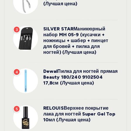
(Лучшая цена)
SILVER STARМаникюрный
3
набор MH 05-9 (кусачки +
ножницы + шабер + пинцет
для бровей + пилка для
ногтей) (Лучшая цена)
DewalПилка для ногтей прямая
4
Beauty 180/240 9102504
17,8см (Лучшая цена)
RELOUISВерхнее покрытие
5
лака для ногтей Super Gel Top
10мл (Лучшая цена)