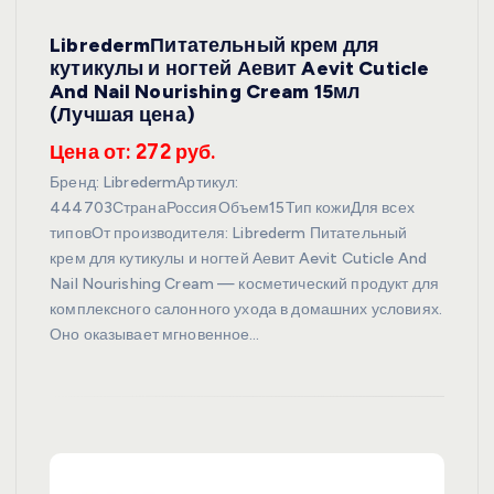
LibredermПитательный крем для
кутикулы и ногтей Аевит Aevit Cuticle
And Nail Nourishing Cream 15мл
(Лучшая цена)
Цена от: 272 руб.
Бренд: LibredermАртикул:
444703СтранаРоссияОбъем15Тип кожиДля всех
типовОт производителя: Librederm Питательный
крем для кутикулы и ногтей Аевит Aevit Cuticle And
Nail Nourishing Cream — косметический продукт для
комплексного салонного ухода в домашних условиях.
Оно оказывает мгновенное…