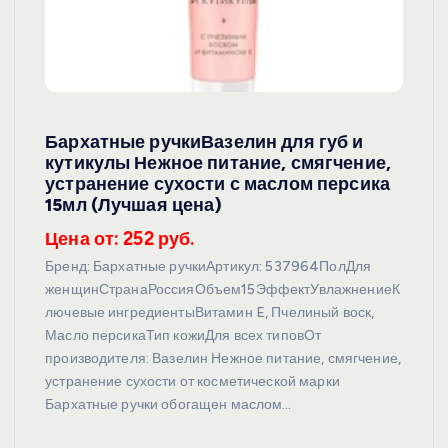
Бархатные ручкиВазелин для губ и
кутикулы Нежное питание, смягчение,
устранение сухости с маслом персика
15мл (Лучшая цена)
Цена от: 252 руб.
Бренд: Бархатные ручкиАртикул: 537964ПолДля
женщинСтранаРоссияОбъем15ЭффектУвлажнениеК
лючевые ингредиентыВитамин E, Пчелиный воск,
Масло персикаТип кожиДля всех типовОт
производителя: Вазелин Нежное питание, смягчение,
устранение сухости от косметической марки
Бархатные ручки обогащен маслом…