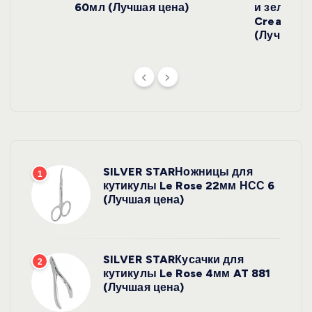
й
)
60мл (Лучшая цена)
и зеленого
Cream SP
(Лучшая ц
SILVER STARНожницы для
1
кутикулы Le Rose 22мм НСС 6
(Лучшая цена)
SILVER STARКусачки для
2
кутикулы Le Rose 4мм AT 881
(Лучшая цена)