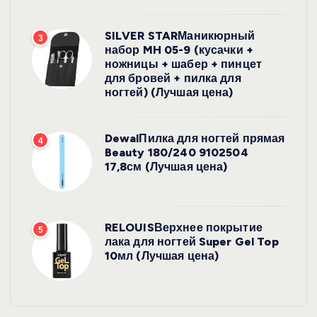
SILVER STARМаникюрный
3
набор MH 05-9 (кусачки +
ножницы + шабер + пинцет
для бровей + пилка для
ногтей) (Лучшая цена)
DewalПилка для ногтей прямая
4
Beauty 180/240 9102504
17,8см (Лучшая цена)
RELOUISВерхнее покрытие
5
лака для ногтей Super Gel Top
10мл (Лучшая цена)