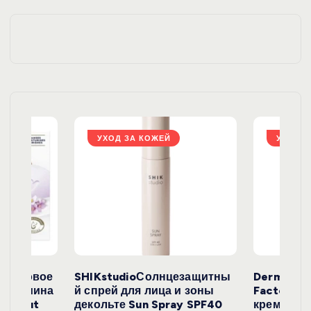
ц
и
я
з
а
УХОД ЗА КОЖЕЙ
УХОД З
п
и
с
е
окосовое
SHIKstudioСолнцезащитны
Derma
и жасмина
й спрей для лица и зоны
FactoryС
Coconut
декольте Sun Spray SPF40
крем с эк