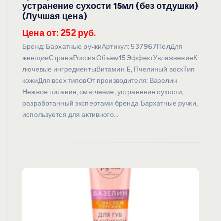
устранение сухости 15мл (без отдушки)
(Лучшая цена)
Цена от: 252 руб.
Бренд: Бархатные ручкиАртикул: 537967ПолДля
женщинСтранаРоссияОбъем15ЭффектУвлажнениеК
лючевые ингредиентыВитамин E, Пчелиный воскТип
кожиДля всех типовОт производителя: Вазелин
Нежное питание, смягчение, устранение сухости,
разработанный экспертами бренда Бархатные ручки,
используется для активного…