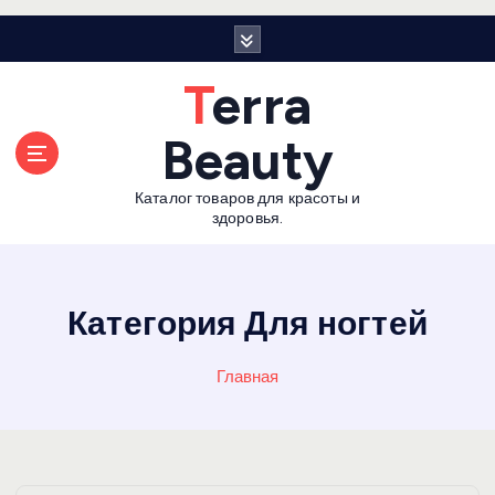
П
е
р
Terra
е
й
Beauty
т
и
Каталог товаров для красоты и
к
здоровья.
с
о
д
е
Категория Для ногтей
р
ж
Главная
а
н
и
ю