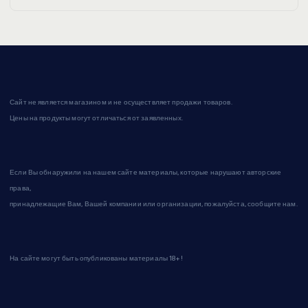
Сайт не является магазином и не осуществляет продажи товаров.
Цены на продукты могут отличаться от заявленных.
Если Вы обнаружили на нашем сайте материалы, которые нарушают авторские
права,
принадлежащие Вам, Вашей компании или организации, пожалуйста, сообщите нам.
На сайте могут быть опубликованы материалы 18+!