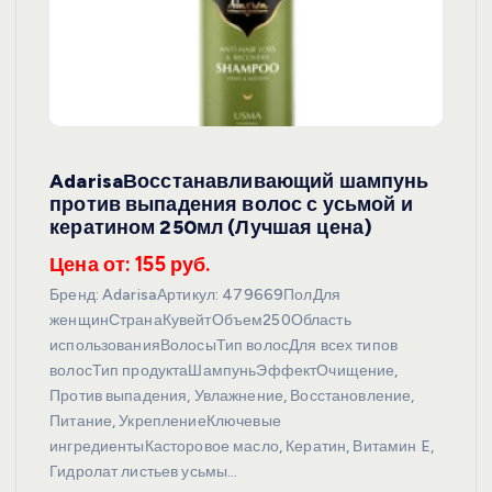
AdarisaВосстанавливающий шампунь
против выпадения волос с усьмой и
кератином 250мл (Лучшая цена)
Цена от: 155 руб.
Бренд: AdarisaАртикул: 479669ПолДля
женщинСтранаКувейтОбъем250Область
использованияВолосыТип волосДля всех типов
волосТип продуктаШампуньЭффектОчищение,
Против выпадения, Увлажнение, Восстановление,
Питание, УкреплениеКлючевые
ингредиентыКасторовое масло, Кератин, Витамин E,
Гидролат листьев усьмы…