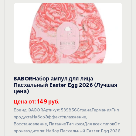
BABORНабор ампул для лица
Пасхальный Easter Egg 2026 (Лучшая
цена)
Цена от: 149 руб.
Бренд: BABORАртикул: 539856СтранаГерманияТип
продуктаНаборЭффектУвлажнение,
Восстановление, ПитаниеТип кожиДля всех типовОт
производителя: Набор Пасхальный Easter Egg 2026