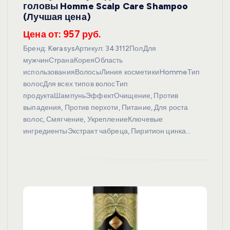
головы Homme Scalp Care Shampoo
(Лучшая цена)
Цена от: 957 руб.
Бренд: KerasysАртикул: 343112ПолДля
мужчинСтранаКореяОбласть
использованияВолосыЛиния косметикиHommeТип
волосДля всех типов волосТип
продуктаШампуньЭффектОчищение, Против
выпадения, Против перхоти, Питание, Для роста
волос, Смягчение, УкреплениеКлючевые
ингредиентыЭкстракт чабреца, Пиритион цинка…