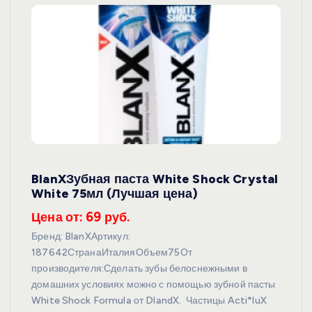
BlanXЗубная паста White Shock Crystal
White 75мл (Лучшая цена)
Цена от: 69 руб.
Бренд: BlanXАртикул:
187642СтранаИталияОбъем75От
производителя:Сделать зубы белоснежными в
домашних условиях можно с помощью зубной пасты
White Shock Formula от DlandX. Частицы Acti*luX