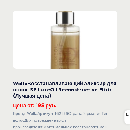
WellaВосстанавливающий эликсир для
волос SP LuxeOil Reconstructive Elixir
(Лучшая цена)
Цена от: 198 руб.
Бренд: WellaАртикул: 162136СтранаГерманияТип
волосДля поврежденныхОт
производителя:Максимальное восстановление и