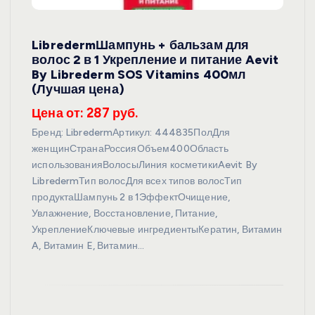
LibredermШампунь + бальзам для
волос 2 в 1 Укрепление и питание Aevit
By Librederm SOS Vitamins 400мл
(Лучшая цена)
Цена от: 287 руб.
Бренд: LibredermАртикул: 444835ПолДля
женщинСтранаРоссияОбъем400Область
использованияВолосыЛиния косметикиAevit By
LibredermТип волосДля всех типов волосТип
продуктаШампунь 2 в 1ЭффектОчищение,
Увлажнение, Восстановление, Питание,
УкреплениеКлючевые ингредиентыКератин, Витамин
A, Витамин E, Витамин…