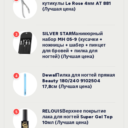
кутикулы Le Rose 4мм AT 881
(Лучшая цена)
SILVER STARМаникюрный
3
набор MH 05-9 (кусачки +
ножницы + шабер + пинцет
для бровей + пилка для
ногтей) (Лучшая цена)
DewalПилка для ногтей прямая
4
Beauty 180/240 9102504
17,8см (Лучшая цена)
RELOUISВерхнее покрытие
5
лака для ногтей Super Gel Top
10мл (Лучшая цена)