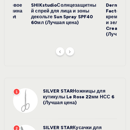
е
окосовое
SHIKstudioСолнцезащитны
Derma
и жасмина
й спрей для лица и зоны
FactoryС
й
Coconut
декольте Sun Spray SPF40
крем с эк
)
60мл (Лучшая цена)
и зеленого
Cream SP
(Лучшая ц
SILVER STARНожницы для
1
кутикулы Le Rose 22мм НСС 6
(Лучшая цена)
SILVER STARКусачки для
2