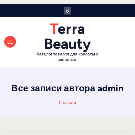
П
е
р
Terra
е
й
Beauty
т
и
Каталог товаров для красоты и
к
здоровья.
с
о
д
е
Все записи автора admin
р
ж
Главная
а
н
и
ю