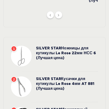
(Лучшая ц
SILVER STARНожницы для
1
кутикулы Le Rose 22мм НСС 6
(Лучшая цена)
SILVER STARКусачки для
2
кутикулы Le Rose 4мм AT 881
(Лучшая цена)