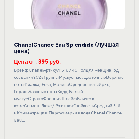
ChanelChance Eau Splendide (Лучшая
цена)
Цена от: 395 руб.
Бренд: ChanelАртикул: 516749ПолДля женщинГод
создания2025ГруппыМускусные, ЦветочныеВерхние
нотыФиалка, Роза, МалинаСредние нотыИрис,
ГераньБазовые нотыКедр, Белый
мускусСтранаФранцияШлейфБлизко к
кожеСегментЛюкс / ЭлитнаяСтойкостьСредний 3-6
ч.Концентрация: Парфюмерная водаChanel Chance
Eau…