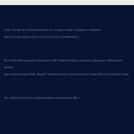
Сайт не является магазином и не осуществляет продажи товаров.
Цены на продукты могут отличаться от заявленных.
Если Вы обнаружили на нашем сайте материалы, которые нарушают авторские
права,
принадлежащие Вам, Вашей компании или организации, пожалуйста, сообщите нам.
На сайте могут быть опубликованы материалы 18+!