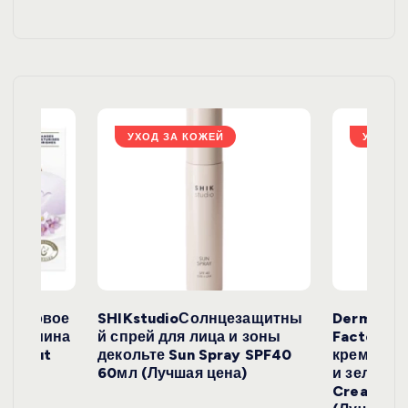
и
я
з
а
УХОД ЗА КОЖЕЙ
УХОД З
п
и
с
е
окосовое
SHIKstudioСолнцезащитны
Derma
и жасмина
й спрей для лица и зоны
FactoryС
й
Coconut
декольте Sun Spray SPF40
крем с эк
)
60мл (Лучшая цена)
и зеленого
Cream SP