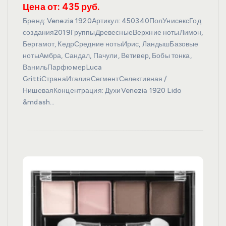
Цена от: 435 руб.
Бренд: Venezia 1920Артикул: 450340ПолУнисексГод
создания2019ГруппыДревесныеВерхние нотыЛимон,
Бергамот, КедрСредние нотыИрис, ЛандышБазовые
нотыАмбра, Сандал, Пачули, Ветивер, Бобы тонка,
ВанильПарфюмерLuca
GrittiСтранаИталияСегментСелективная /
НишеваяКонцентрация: ДухиVenezia 1920 Lido
&mdash…