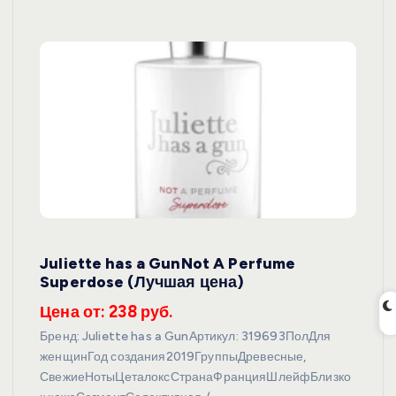
Juliette has a GunNot A Perfume
Superdose (Лучшая цена)
Цена от: 238 руб.
Бренд: Juliette has a GunАртикул: 319693ПолДля
женщинГод создания2019ГруппыДревесные,
СвежиеНотыЦеталоксСтранаФранцияШлейфБлизко