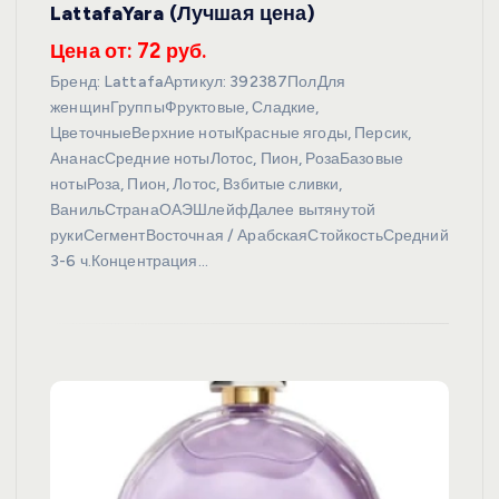
LattafaYara (Лучшая цена)
Цена от: 72 руб.
Бренд: LattafaАртикул: 392387ПолДля
женщинГруппыФруктовые, Сладкие,
ЦветочныеВерхние нотыКрасные ягоды, Персик,
АнанасСредние нотыЛотос, Пион, РозаБазовые
нотыРоза, Пион, Лотос, Взбитые сливки,
ВанильСтранаОАЭШлейфДалее вытянутой
рукиСегментВосточная / АрабскаяСтойкостьСредний
3-6 ч.Концентрация…