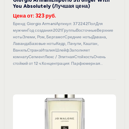
You Absolutely (Лучшая цена)
Цена от: 323 руб.
Бренд: Giorgio ArmaniАртикул: 372242ПолДля
мужчинГод создания2021ГруппыВосточныеВерхние
нотыЭлеми, Ром, БергамотСредние нотыДавана,
ЛавандаБазовые нотыКедр, Пачули, Каштан,
ВанильСтранаИталияШлейфЗаполняет
комнатуСегментЛюкс / ЭлитнаяСтойкостьОчень
стойкий от 12 ч.Концентрация: Парфюмерная…