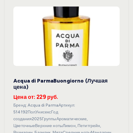
Acqua di ParmaBuongiorno (Лучшая
цена)
Цена от: 229 руб.
Бренд: Acqua di ParmaАртикул:
514192ПолУнисексГод
создания2025ГруппыАроматические,
ЦветочныеВерхние нотыЛимон, Петитгрейн,
Розмарин, Базилик, МятаСредние нотыМандарин,