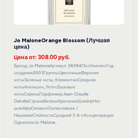
Jo MaloneOrange Blossom (Лучшая
цена)
Цена от: 308.00 руб.
Бренд: Jo MaloneАртикул: 26594ПолУнисексГод
создания2003ГруппыЦветочныеВерхние
нотыЗеленые ноты, КлементинСредние
нотыАпельсин, ЛотосБазовые
нотыСиреньПарфюмерJean-Claude
DelvilleСтранаВеликобританияШлейфНет
шлейфаСегментСелективная /
НишеваяСтойкостьСредний 3-6 ч.Концентрация:
ОдеколонJo Malone…