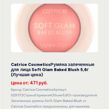
Catrice CosmeticsРумяна запеченные
для лица Soft Glam Baked Blush 5,6г
(Лучшая цена)
Цена от: 471 руб.
Бренд: Catrice CosmeticsАртикул:
529372СтранаГерманияОбъем5,6От производителя:
Запеченные румяна Soft Glam Baked Blush от
Catrice Cosmetics предназначены для макияжа