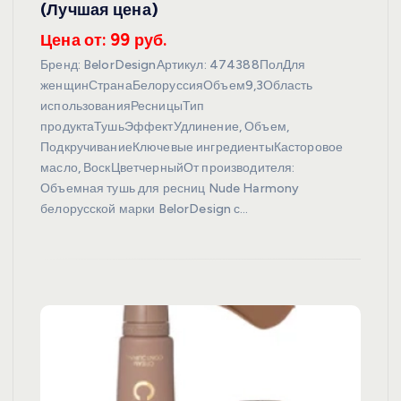
(Лучшая цена)
Цена от: 99 руб.
Бренд: BelorDesignАртикул: 474388ПолДля
женщинСтранаБелоруссияОбъем9,3Область
использованияРесницыТип
продуктаТушьЭффектУдлинение, Объем,
ПодкручиваниеКлючевые ингредиентыКасторовое
масло, ВоскЦветчерныйОт производителя:
Объемная тушь для ресниц Nude Harmony
белорусской марки BelorDesign с…