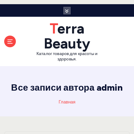
П
е
р
Terra
е
й
Beauty
т
и
Каталог товаров для красоты и
к
здоровья.
с
о
д
е
Все записи автора admin
р
ж
Главная
а
н
и
ю