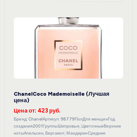
ChanelCoco Mademoiselle (Лучшая
цена)
Цена от: 423 руб.
Бренд: ChanelАртикул: 98779ПолДля женщинГод
создания2001ГруппыШипровые, ЦветочныеВерхние
нотыАпельсин, Бергамот, МандаринСредние