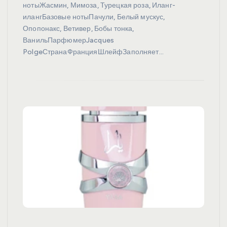
нотыЖасмин, Мимоза, Турецкая роза, Иланг-
илангБазовые нотыПачули, Белый мускус,
Опопонакс, Ветивер, Бобы тонка,
ВанильПарфюмерJacques
PolgeСтранаФранцияШлейфЗаполняет…