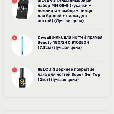
SILVER STARМаникюрный
3
набор MH 05-9 (кусачки +
ножницы + шабер + пинцет
для бровей + пилка для
ногтей) (Лучшая цена)
DewalПилка для ногтей прямая
4
Beauty 180/240 9102504
17,8см (Лучшая цена)
RELOUISВерхнее покрытие
5
лака для ногтей Super Gel Top
10мл (Лучшая цена)