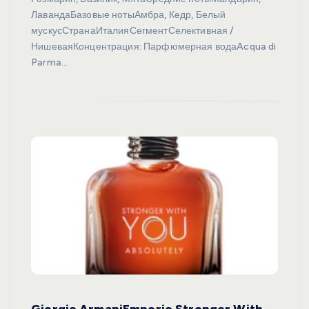
ЛавандаБазовые нотыАмбра, Кедр, Белый
мускусСтранаИталияСегментСелективная /
НишеваяКонцентрация: Парфюмерная водаAcqua di
Parma…
Giorgio ArmaniEmporio Stronger With