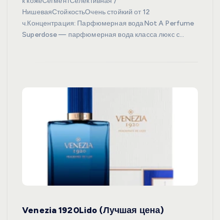
к кожеСегментСелективная /
НишеваяСтойкостьОчень стойкий от 12
ч.Концентрация: Парфюмерная водаNot A Perfume
Superdose — парфюмерная вода класса люкс с…
Venezia 1920Lido (Лучшая цена)