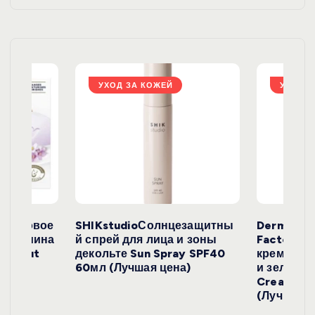
я
з
а
УХОД ЗА КОЖЕЙ
УХОД З
п
и
с
е
окосовое
SHIKstudioСолнцезащитны
Derma
и жасмина
й спрей для лица и зоны
FactoryС
й
Coconut
декольте Sun Spray SPF40
крем с эк
)
60мл (Лучшая цена)
и зеленого
Cream SP
(Лучшая ц