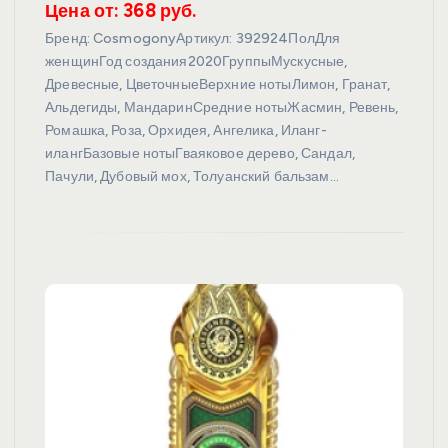
Цена от: 368 руб.
Бренд: CosmogonyАртикул: 392924ПолДля
женщинГод создания2020ГруппыМускусные,
Древесные, ЦветочныеВерхние нотыЛимон, Гранат,
Альдегиды, МандаринСредние нотыЖасмин, Ревень,
Ромашка, Роза, Орхидея, Ангелика, Иланг-
илангБазовые нотыГваяковое дерево, Сандал,
Пачули, Дубовый мох, Толуанский бальзам…