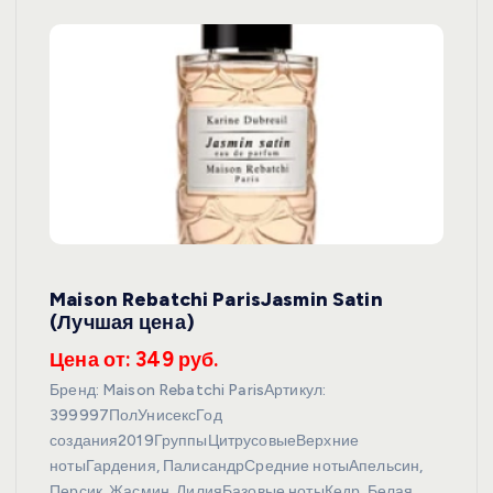
Maison Rebatchi ParisJasmin Satin
(Лучшая цена)
Цена от: 349 руб.
Бренд: Maison Rebatchi ParisАртикул:
399997ПолУнисексГод
создания2019ГруппыЦитрусовыеВерхние
нотыГардения, ПалисандрСредние нотыАпельсин,
Персик, Жасмин, ЛилияБазовые нотыКедр, Белая