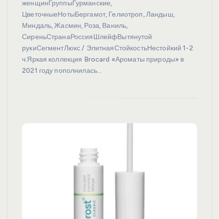
женщинГруппыГурманские,
ЦветочныеНотыБергамот, Гелиотроп, Ландыш,
Миндаль, Жасмин, Роза, Ваниль,
СиреньСтранаРоссияШлейфВытянутой
рукиСегментЛюкс / ЭлитнаяСтойкостьНестойкий 1-2
ч.Яркая коллекция Brocard «Ароматы природы» в
2021 году пополнилась…