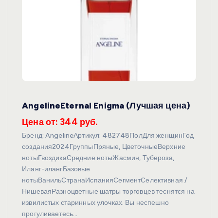
AngelineEternal Enigma (Лучшая цена)
Цена от: 344 руб.
Бренд: AngelineАртикул: 482748ПолДля женщинГод
создания2024ГруппыПряные, ЦветочныеВерхние
нотыГвоздикаСредние нотыЖасмин, Тубероза,
Иланг-илангБазовые
нотыВанильСтранаИспанияСегментСелективная /
НишеваяРазноцветные шатры торговцев теснятся на
извилистых старинных улочках. Вы неспешно
прогуливаетесь…