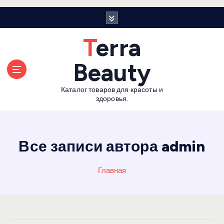
П
е
р
Terra
е
й
Beauty
т
и
Каталог товаров для красоты и
к
здоровья.
с
о
д
е
Все записи автора admin
р
ж
Главная
а
н
и
ю