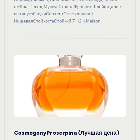
амбра, Песок, МускусСтранаФранцияШлейфДалее
вытянутой рукиСегментСелективная /
НишеваяСтойкостьСтойкий 7-12 ч.Maison…
CosmogonyProserpina (Лучшая цена)