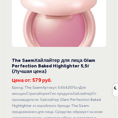
The SaemХайлайтер для лица Glam
Perfection Baked Highlighter 5,5г
(Лучшая цена)
Цена от: 579 руб.
Бренд: The SaemАртикул: 545420ПолДля
женщинСтранаКореяТип продуктаХайлайтерОт
производителя: Хайлайтер Glam Perfection Baked
Highlighter от корейского бренда The Saem
предназначен для лица. Средство образует на коже
невесомую вуаль, освежает образ, высветляет и