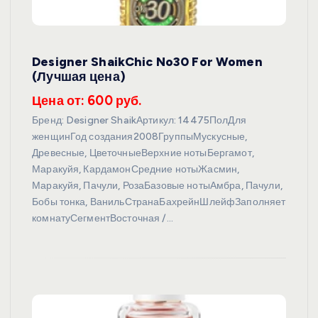
Designer ShaikChic No30 For Women
(Лучшая цена)
Цена от: 600 руб.
Бренд: Designer ShaikАртикул: 14475ПолДля
женщинГод создания2008ГруппыМускусные,
Древесные, ЦветочныеВерхние нотыБергамот,
Маракуйя, КардамонСредние нотыЖасмин,
Маракуйя, Пачули, РозаБазовые нотыАмбра, Пачули,
Бобы тонка, ВанильСтранаБахрейнШлейфЗаполняет
комнатуСегментВосточная /…