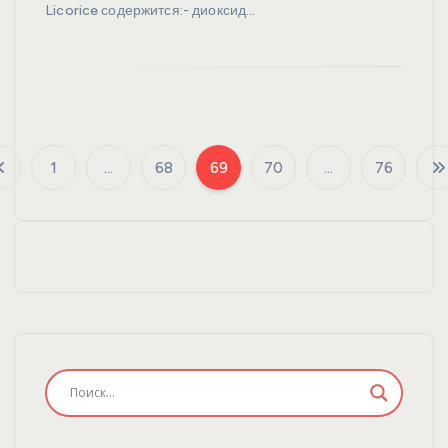
Licorice содержится:- диоксид…
1
…
68
69
70
…
76
П
а
г
и
н
а