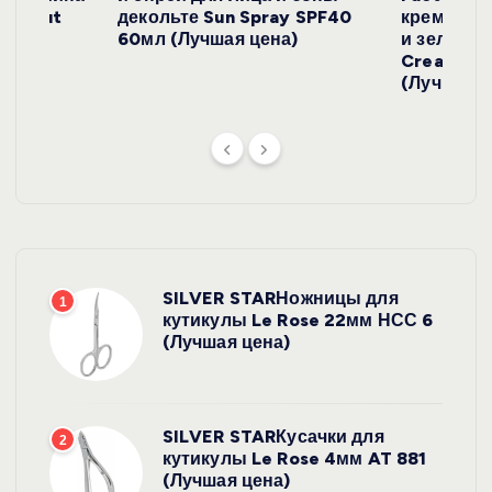
й
Coconut
декольте Sun Spray SPF40
крем с эк
)
60мл (Лучшая цена)
и зеленого
Cream SP
(Лучшая ц
SILVER STARНожницы для
1
кутикулы Le Rose 22мм НСС 6
(Лучшая цена)
SILVER STARКусачки для
2
кутикулы Le Rose 4мм AT 881
(Лучшая цена)