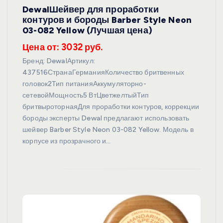
DewalШейвер для проработки
контуров и бороды Barber Style Neon
03-082 Yellow (Лучшая цена)
Цена от: 3032 руб.
Бренд: DewalАртикул:
437516СтранаГерманияКоличество бритвенных
головок2Тип питанияАккумуляторно-
сетевойМощность5 ВтЦветжелтыйТип
бритвыроторнаяДля проработки контуров, коррекции
бороды эксперты Dewal предлагают использовать
шейвер Barber Style Neon 03-082 Yellow. Модель в
корпусе из прозрачного и…