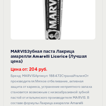
MARVISЗубная паста Лакрица
амарелли Amarelli Licorice (Лучшая
цена)
Цена от: 204 руб.
Бренд: MARVISАртикул: 188472СтранаИталияОт
производителя:Мягкое отбеливание, активная
защита от кариеса, устранение неприятного запаха
становится возможным с низкоабразивной зубной
пастой от итальянского производителя MARVIS. В
составе формулы Лакрица амарелли Amarelli