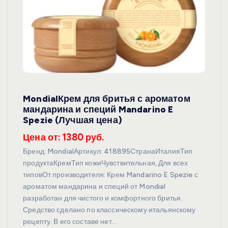
MondialКрем для бритья с ароматом
мандарина и специй Mandarino E
Spezie (Лучшая цена)
Цена от: 1380 руб.
Бренд: MondialАртикул: 418895СтранаИталияТип
продуктаКремТип кожиЧувствительная, Для всех
типовОт производителя: Крем Mandarino E Spezie с
ароматом мандарина и специй от Mondial
разработан для чистого и комфортного бритья.
Средство сделано по классическому итальянскому
рецепту. В его составе нет…