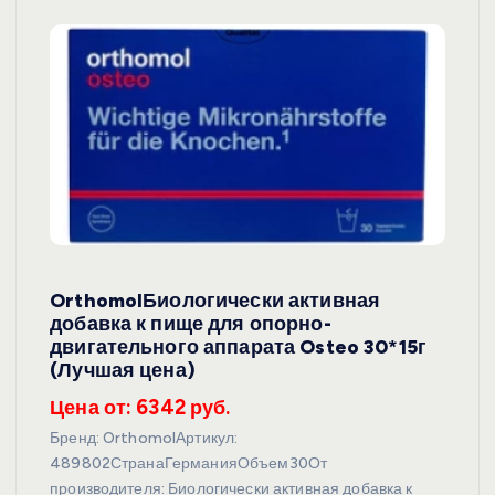
OrthomolБиологически активная
добавка к пище для опорно-
двигательного аппарата Osteo 30*15г
(Лучшая цена)
Цена от: 6342 руб.
Бренд: OrthomolАртикул:
489802СтранаГерманияОбъем30От
производителя: Биологически активная добавка к