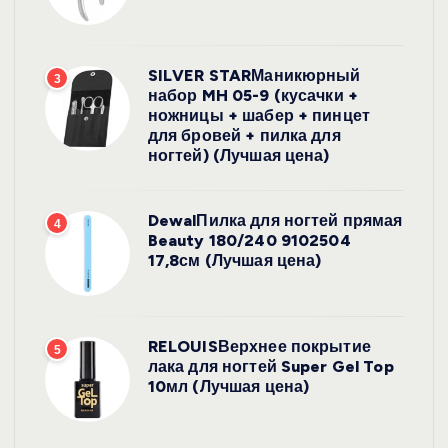
SILVER STARМаникюрный
3
набор MH 05-9 (кусачки +
ножницы + шабер + пинцет
для бровей + пилка для
ногтей) (Лучшая цена)
DewalПилка для ногтей прямая
4
Beauty 180/240 9102504
17,8см (Лучшая цена)
RELOUISВерхнее покрытие
5
лака для ногтей Super Gel Top
10мл (Лучшая цена)