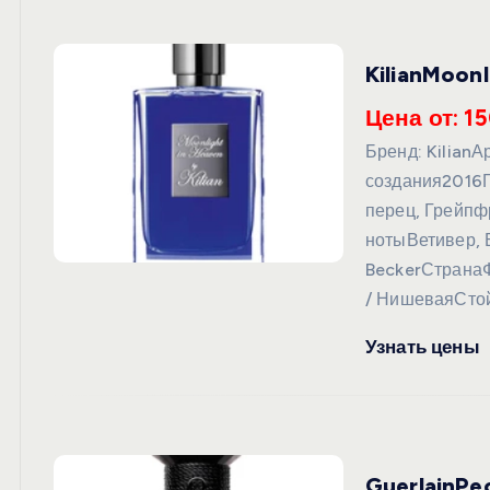
KilianMoon
Цена от: 15
Бренд: Kilian
создания2016
перец, Грейпф
нотыВетивер,
BeckerСтрана
/ НишеваяСто
Узнать цены
GuerlainPe