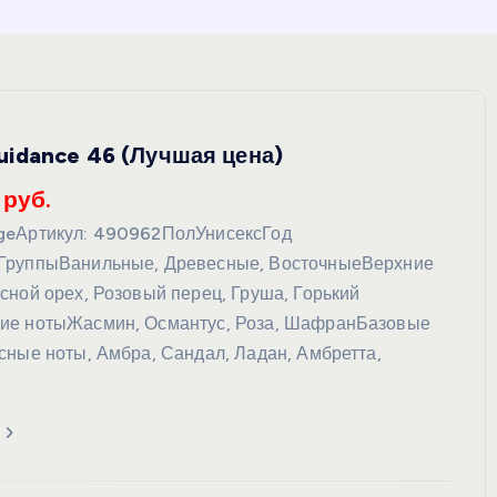
idance 46 (Лучшая цена)
 руб.
geАртикул: 490962ПолУнисексГод
ГруппыВанильные, Древесные, ВосточныеВерхние
сной орех, Розовый перец, Груша, Горький
ие нотыЖасмин, Османтус, Роза, ШафранБазовые
сные ноты, Амбра, Сандал, Ладан, Амбретта,