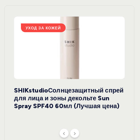
УХОД ЗА КОЖЕЙ
У
SHIKstudioСолнцезащитный спрей
Derm
rely
для лица и зоны декольте Sun
крем
ая
Spray SPF40 60мл (Лучшая цена)
зеле
SPF5