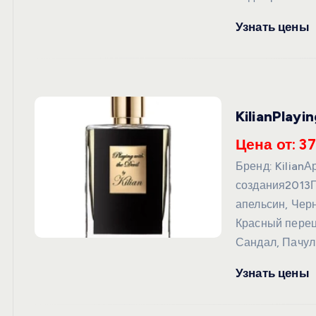
Узнать цены
KilianPlayi
Цена от: 37
Бренд: Kilian
создания2013
апельсин, Чер
Красный перец
Сандал, Пачул
Узнать цены