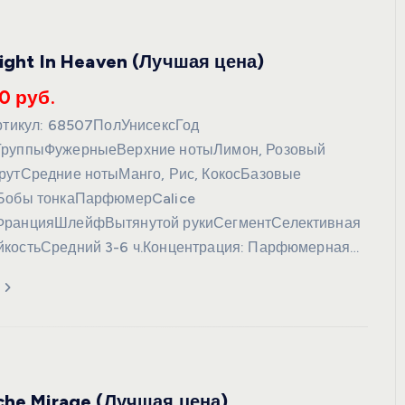
light In Heaven (Лучшая цена)
УХОД ЗА КОЖЕЙ
0 руб.
Артикул: 68507ПолУнисексГод
ГруппыФужерныеВерхние нотыЛимон, Розовый
рутСредние нотыМанго, Рис, КокосБазовые
 Бобы тонкаПарфюмерCalice
ФранцияШлейфВытянутой рукиСегментСелективная
йкостьСредний 3-6 ч.Концентрация: Парфюмерная…
DoveКрем-мыло Кокосовое
молоко и лепестки жасмина Pu
Panpering Coconut Milk (Лучш
цена)
che Mirage (Лучшая цена)