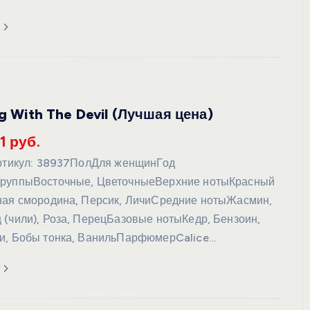
ng With The Devil (Лучшая цена)
1 руб.
Артикул: 38937ПолДля женщинГод
ГруппыВосточные, ЦветочныеВерхние нотыКрасный
ная смородина, Персик, ЛичиСредние нотыЖасмин,
 (чили), Роза, ПерецБазовые нотыКедр, Бензоин,
и, Бобы тонка, ВанильПарфюмерCalice…