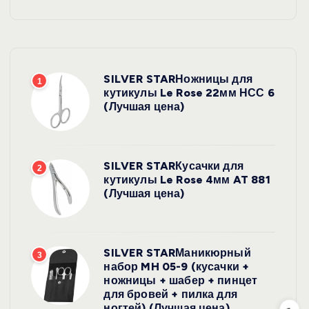
SILVER STARНожницы для
1
кутикулы Le Rose 22мм НСС 6
(Лучшая цена)
SILVER STARКусачки для
2
кутикулы Le Rose 4мм AT 881
(Лучшая цена)
SILVER STARМаникюрный
3
набор MH 05-9 (кусачки +
ножницы + шабер + пинцет
для бровей + пилка для
ногтей) (Лучшая цена)