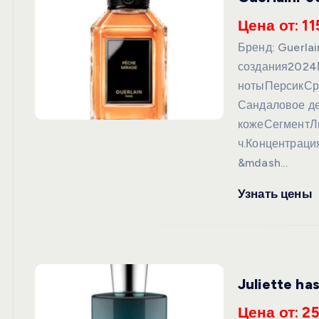
Цена от: 11
Бренд: Guerla
создания2024
нотыПерсикСр
Сандаловое д
кожеСегментЛю
ч.Концентраци
&mdash…
Узнать цены
Juliette ha
Цена от: 2