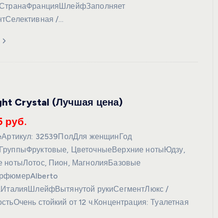
ьСтранаФранцияШлейфЗаполняет
тСелективная /…
ght Crystal (Лучшая цена)
5 руб.
eАртикул: 32539ПолДля женщинГод
ГруппыФруктовые, ЦветочныеВерхние нотыЮдзу,
 нотыЛотос, Пион, МагнолияБазовые
рфюмерAlberto
наИталияШлейфВытянутой рукиСегментЛюкс /
стьОчень стойкий от 12 ч.Концентрация: Туалетная