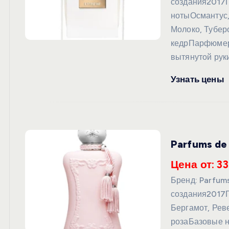
создания2017
нотыОсмантус,
Молоко, Тубе
кедрПарфюмер
вытянутой рук
Узнать цены
Parfums de
Цена от: 33
Бренд: Parfum
создания2017
Бергамот, Рев
розаБазовые н