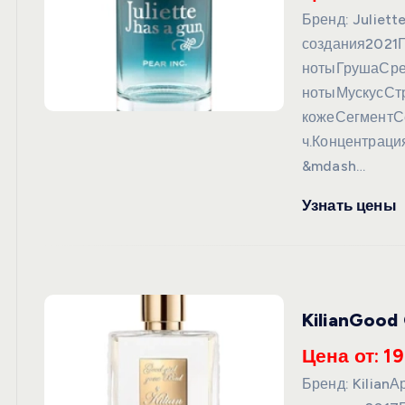
Бренд: Juliet
создания2021
нотыГрушаСре
нотыМускусСт
кожеСегментС
ч.Концентрация
&mdash…
Узнать цены
KilianGood
Цена от: 19
Бренд: Kilian