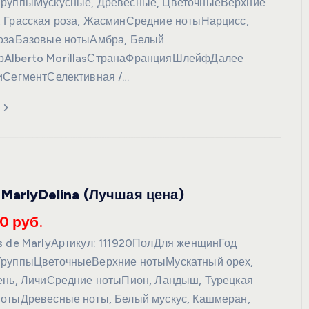
ГруппыМускусные, Древесные, ЦветочныеВерхние
 Грасская роза, ЖасминСредние нотыНарцисс,
розаБазовые нотыАмбра, Белый
Alberto MorillasСтранаФранцияШлейфДалее
иСегментСелективная /…
 MarlyDelina (Лучшая цена)
0 руб.
s de MarlyАртикул: 111920ПолДля женщинГод
ГруппыЦветочныеВерхние нотыМускатный орех,
ень, ЛичиСредние нотыПион, Ландыш, Турецкая
отыДревесные ноты, Белый мускус, Кашмеран,