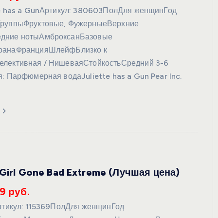
te has a GunАртикул: 380603ПолДля женщинГод
ГруппыФруктовые, ФужерныеВерхние
дние нотыАмброксанБазовые
ранаФранцияШлейфБлизко к
елективная / НишеваяСтойкостьСредний 3-6
: Парфюмерная водаJuliette has a Gun Pear Inc.
 Girl Gone Bad Extreme (Лучшая цена)
9 руб.
Артикул: 115369ПолДля женщинГод