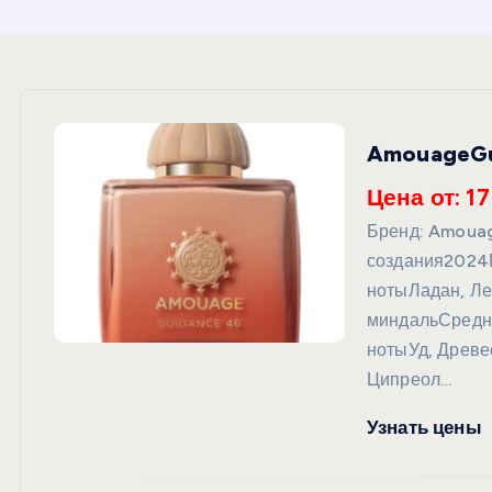
и
ю
AmouageGu
Цена от: 17
Бренд: Amoua
создания2024
нотыЛадан, Ле
миндальСредн
нотыУд, Древе
Ципреол…
Узнать цены