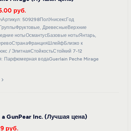
5.00 руб.
inАртикул: 509298ПолУнисексГод
ГруппыФруктовые, ДревесныеВерхние
едние нотыОсмантусБазовые нотыЯнтарь,
еревоСтранаФранцияШлейфБлизко к
кс / ЭлитнаяСтойкостьСтойкий 7-12
я: Парфюмерная водаGuerlain Peche Mirage
s a GunPear Inc. (Лучшая цена)
59 руб.