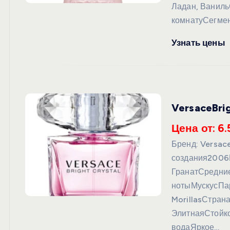
Ладан, Ванил
комнатуСегмен
Узнать цены
VersaceBri
Цена от: 6.
Бренд: Versac
создания2006
ГранатСредние
нотыМускусПа
MorillasСтра
ЭлитнаяСтойко
водаЯркое…