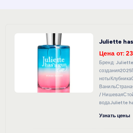
и
ю
Juliette h
Цена от: 23
Бренд: Juliet
создания2025
нотыКлубника
ВанильСтрана
/ НишеваяСто
водаJuliette h
Узнать цены