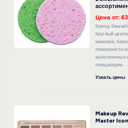
ассортимен
Цена от: 63
Бренд: DewalА
Круглый цветн
макияжа, бере
поверхности ко
выполненных и
очищающим…
Узнать цены
Makeup Rev
Master Ico