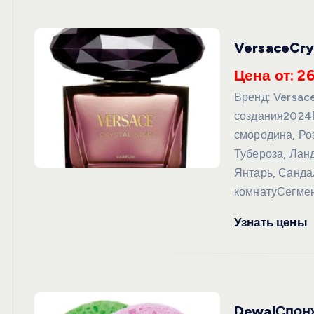
VersaceCry
Цена от: 26
Бренд: Versa
создания2024
смородина, Ро
Тубероза, Ла
Янтарь, Санд
комнатуСегме
Узнать цены
DewalСпонж