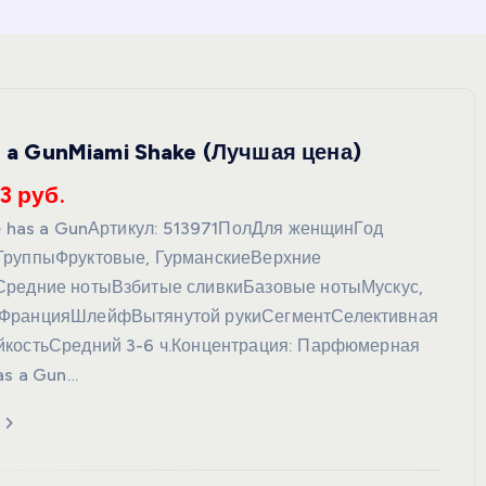
as a GunMiami Shake (Лучшая цена)
3 руб.
te has a GunАртикул: 513971ПолДля женщинГод
ГруппыФруктовые, ГурманскиеВерхние
Средние нотыВзбитые сливкиБазовые нотыМускус,
ФранцияШлейфВытянутой рукиСегментСелективная
йкостьСредний 3-6 ч.Концентрация: Парфюмерная
as a Gun…