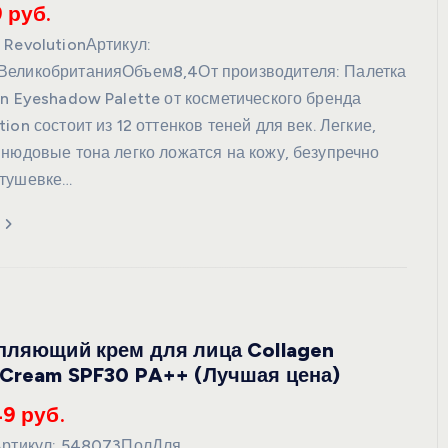
 руб.
 RevolutionАртикул:
ВеликобританияОбъем8,4От производителя: Палетка
on Eyeshadow Palette от косметического бренда
ion состоит из 12 оттенков теней для век. Легкие,
 нюдовые тона легко ложатся на кожу, безупречно
стушевке…
пляющий крем для лица Collagen
 Cream SPF30 PA++ (Лучшая цена)
49 руб.
Артикул: 548073ПолДля