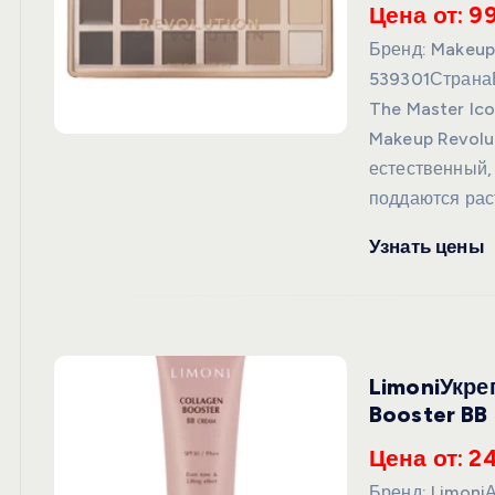
Цена от: 99
Бренд: Makeup
539301Страна
The Master Ic
Makeup Revolut
естественный,
поддаются ра
Узнать цены
LimoniУкре
Booster BB
Цена от: 2
Бренд: Limoni