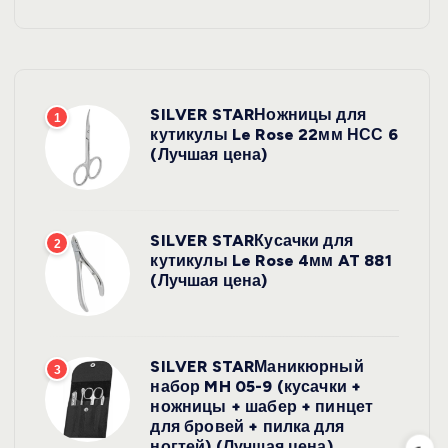
SILVER STARНожницы для
1
кутикулы Le Rose 22мм НСС 6
(Лучшая цена)
SILVER STARКусачки для
2
кутикулы Le Rose 4мм AT 881
(Лучшая цена)
SILVER STARМаникюрный
3
набор MH 05-9 (кусачки +
ножницы + шабер + пинцет
для бровей + пилка для
ногтей) (Лучшая цена)