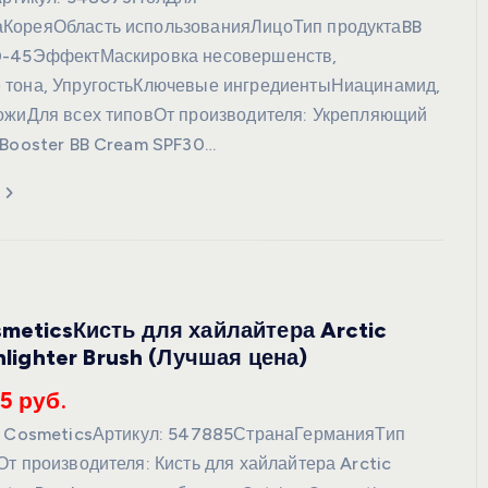
КореяОбласть использованияЛицоТип продуктаBB
0-45ЭффектМаскировка несовершенств,
 тона, УпругостьКлючевые ингредиентыНиацинамид,
ожиДля всех типовОт производителя: Укрепляющий
 Booster BB Cream SPF30…
smeticsКисть для хайлайтера Arctic
ghlighter Brush (Лучшая цена)
5 руб.
e CosmeticsАртикул: 547885СтранаГерманияТип
От производителя: Кисть для хайлайтера Arctic