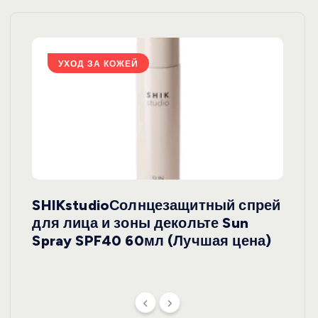
УХОД ЗА КОЖЕЙ
У
SHIKstudioСолнцезащитный спрей
Derm
rely
для лица и зоны декольте Sun
крем
ая
Spray SPF40 60мл (Лучшая цена)
зеле
SPF5