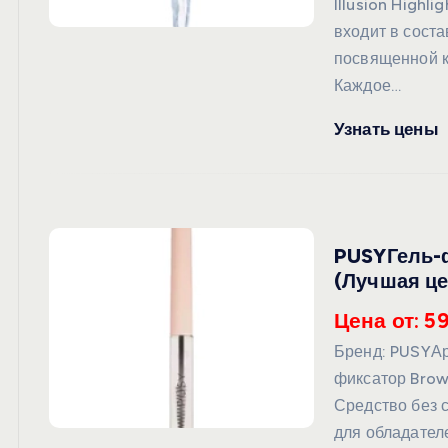
Illusion Highl
входит в соста
посвященной к
Каждое…
Узнать цены
PUSYГель-ф
(Лучшая це
Цена от: 59
Бренд: PUSYАр
фиксатор Brow 
Средство без 
для обладател