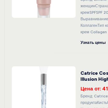
женщинСтрана
кремSPFSPF 2
Выравнивание
КоллагенТип к
крем Collagen
Узнать цены
Catrice Co
Illusion Hi
Цена от: 41
Бренд: Catric
продуктаКисть