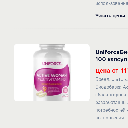
использования
Узнать цены
UniforceБи
100 капсул
Цена от: 11
Бренд: Unifor
Биодобавка Ac
сбалансирова
разработанный
потребностей 
восполнения…