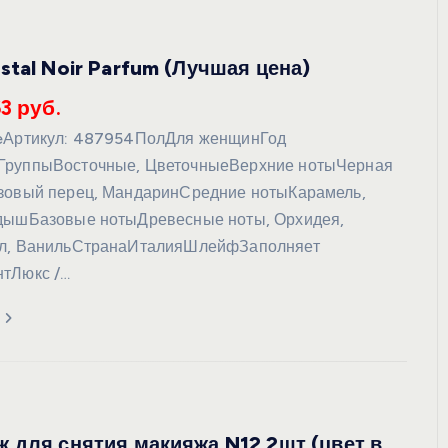
stal Noir Parfum (Лучшая цена)
УХОД ЗА КОЖЕЙ
3 руб.
ceАртикул: 487954ПолДля женщинГод
ГруппыВосточные, ЦветочныеВерхние нотыЧерная
зовый перец, МандаринСредние нотыКарамель,
ндышБазовые нотыДревесные ноты, Орхидея,
ал, ВанильСтранаИталияШлейфЗаполняет
нтЛюкс /…
DoveКрем-мыло Кокосовое
молоко и лепестки жасмина Pu
Panpering Coconut Milk (Лучш
цена)
 для снятия макияжа N12 2шт (цвет в