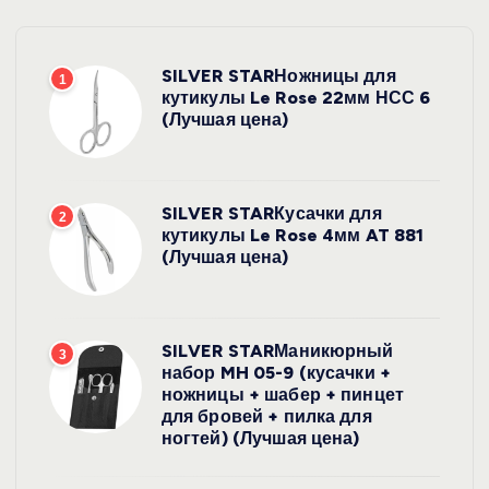
SILVER STARНожницы для
1
кутикулы Le Rose 22мм НСС 6
(Лучшая цена)
SILVER STARКусачки для
2
кутикулы Le Rose 4мм AT 881
(Лучшая цена)
SILVER STARМаникюрный
3
набор MH 05-9 (кусачки +
ножницы + шабер + пинцет
для бровей + пилка для
ногтей) (Лучшая цена)