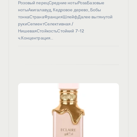
с
Розовый перецСредние нотыРозаБазовые
нотыАкигалавуд, Кедровое дерево, Бобы
я
тонкаСтранаФранцияШлейфДалее вытянутой
рукиСегментСелективная /
м
НишеваяСтойкостьСтойкий 7-12
ч.Концентрация…