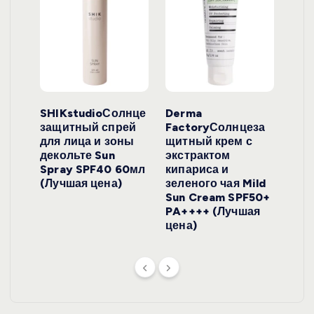
ло
SHIKstudioСолнце
Derma
Ara
локо
защитный спрей
FactoryСолнцеза
ног
для лица и зоны
щитный крем с
пуд
y
декольте Sun
экстрактом
Prof
onut
Spray SPF40 60мл
кипариса и
Cre
ена)
(Лучшая цена)
зеленого чая Mild
(Лу
Sun Cream SPF50+
PA++++ (Лучшая
цена)