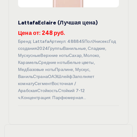
LattafaEclaire (Лучшая цена)
Цена от: 248 руб.
Бренд: LattafaАртикул: 488845ПолУнисексГод
создания2024ГруппыВанильные, Сладкие,
МускусныеВерхние нотыСахар, Молоко,
КарамельСредние нотыБелые цветы,
МедБазовые нотыПралине, Мускус,
ВанильСтранаОАЭШлейфЗаполняет
комнатуСегментВосточная /
АрабскаяСтойкостьСтойкий 7-12
ч.Концентрация: Парфюмерная…