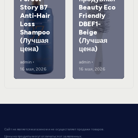
Story B7
Beauty Eco
Anti-Hair
Friendly
Loss
DBEF1-
Shampoo
Beige
(Лучшая
(Лучшая
цена)
цена)
admin
admin
16 мая, 2026
16 мая, 2026
Сайт не является магазином и не осуществляет продажи товаров.
Цены на продукты могут отличаться от заявленных.