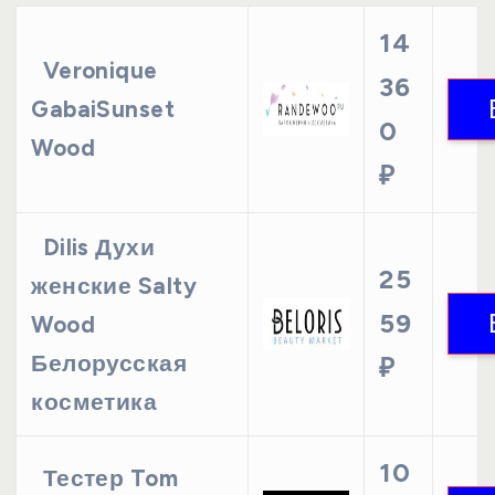
14
Veronique
36
GabaiSunset
0
Wood
₽
Dilis Духи
25
женские Salty
59
Wood
Белорусская
₽
косметика
10
Тестер Tom