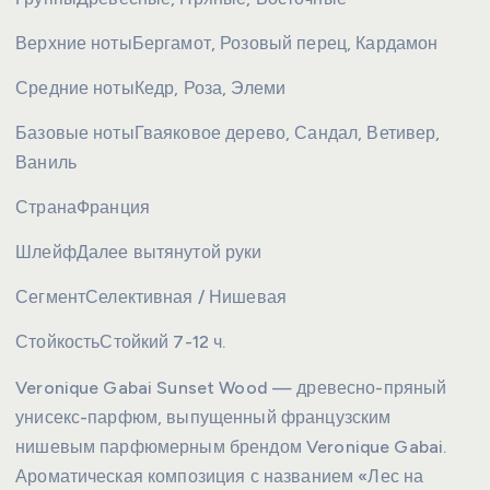
Верхние ноты
Бергамот, Розовый перец, Кардамон
Средние ноты
Кедр, Роза, Элеми
Базовые ноты
Гваяковое дерево, Сандал, Ветивер,
Ваниль
Страна
Франция
Шлейф
Далее вытянутой руки
Сегмент
Селективная / Нишевая
Стойкость
Стойкий 7-12 ч.
Veronique Gabai Sunset Wood — древесно-пряный
унисекс-парфюм, выпущенный французским
нишевым парфюмерным брендом Veronique Gabai.
Ароматическая композиция с названием «Лес на