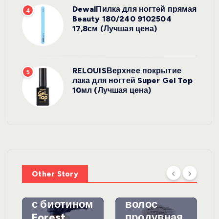
DewalПилка для ногтей прямая
4
Beauty 180/240 9102504
17,8см (Лучшая цена)
RELOUISВерхнее покрытие
5
лака для ногтей Super Gel Top
10мл (Лучшая цена)
УХОД ЗА
ВОЛОСАМИ
WelcosШа
мпунь для
УХОД ЗА
ВОЛОСАМИ
волос
Other Story
против
DewalЩетк
выпадения
а для
с биотином
волос
Forest
продувная