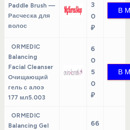
3
Paddle Brush —
Расческа для
0
волос
₽
ORMEDIC
6
Balancing
0
Facial Cleanser
5
Очищающий
0
гель с алоэ
₽
177 мл5.003
ORMEDIC
66
Balancing Gel