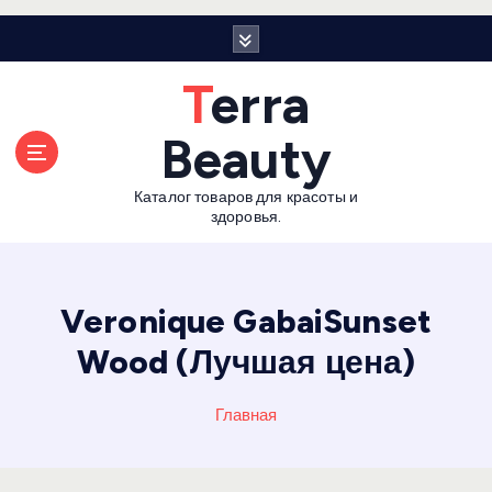
П
е
р
Terra
е
й
Beauty
т
и
Каталог товаров для красоты и
к
здоровья.
с
о
д
е
Veronique GabaiSunset
р
Wood (Лучшая цена)
ж
а
н
Главная
и
ю