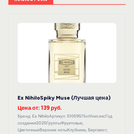
ц
и
я
п
о
з
а
Ex NihiloSpiky Muse (Лучшая цена)
п
Цена от: 139 руб.
Бренд: Ex NihiloАртикул: 510595ПолУнисексГод
и
создания2025ГруппыФруктовые,
ЦветочныеВерхние нотыКлубника, Бергамот,