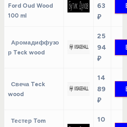
63
Ford Oud Wood
100 ml
₽
25
Аромадиффузо
94
р Teck wood
₽
14
Свеча Teck
89
wood
₽
10
Тестер Tom