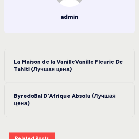
admin
Н
La Maison de la VanilleVanille Fleurie De
а
Tahiti (Лучшая цена)
в
ByredoBal D'Afrique Absolu (Лучшая
и
цена)
г
а
Related Posts