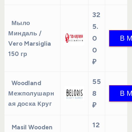
32
Мыло
5.
Миндаль /
0
Vero Marsiglia
0
150 гр
₽
55
Woodland
8
Межполушарн
ая доска Круг
₽
12
Masil Wooden