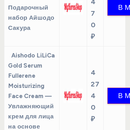
4
Подарочный
7
набор Айшодо
0
Сакура
₽
Aishodo LiLiCa
Gold Serum
4
Fullerene
27
Moisturizing
4
Face Cream —
Увлажняющий
0
крем для лица
₽
на основе