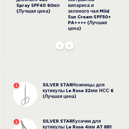
onut
Spray SPF40 60мл
кипариса и
Cre
ена)
(Лучшая цена)
зеленого чая Mild
(Лу
Sun Cream SPF50+
PA++++ (Лучшая
цена)
SILVER STARНожницы для
1
кутикулы Le Rose 22мм НСС 6
(Лучшая цена)
SILVER STARКусачки для
2
кутикулы Le Rose 4мм AT 881