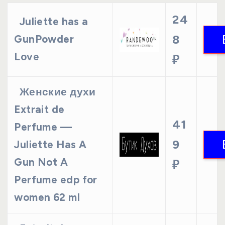
24
Juliette has a
8
GunPowder
Love
₽
Женские духи
Extrait de
41
Perfume —
9
Juliette Has A
Gun Not A
₽
Perfume edp for
women 62 ml