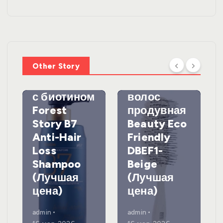
УХОД ЗА
ВОЛОСАМИ
WelcosШа
мпунь для
УХОД ЗА
ВОЛОСАМИ
волос
Other Story
против
DewalЩетк
выпадения
а для
с биотином
волос
Forest
продувная
Story B7
Beauty Eco
Anti-Hair
Friendly
Loss
DBEF1-
Shampoo
Beige
(Лучшая
(Лучшая
цена)
цена)
admin
admin