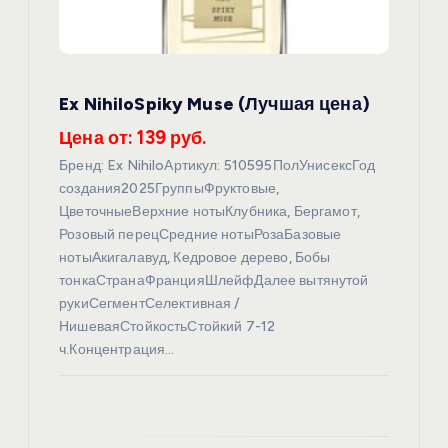
з
а
Ex NihiloSpiky Muse (Лучшая цена)
п
Цена от: 139 руб.
Бренд: Ex NihiloАртикул: 510595ПолУнисексГод
и
создания2025ГруппыФруктовые,
ЦветочныеВерхние нотыКлубника, Бергамот,
с
Розовый перецСредние нотыРозаБазовые
нотыАкигалавуд, Кедровое дерево, Бобы
я
тонкаСтранаФранцияШлейфДалее вытянутой
рукиСегментСелективная /
м
НишеваяСтойкостьСтойкий 7-12
ч.Концентрация…