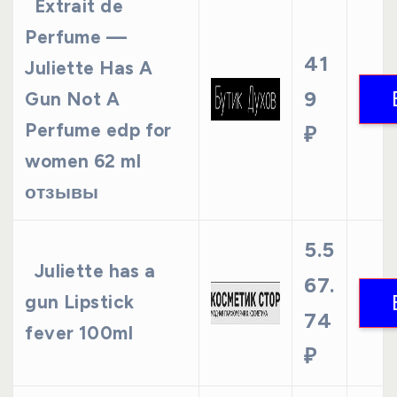
Extrait de
Perfume —
41
Juliette Has A
9
Gun Not A
Perfume edp for
₽
women 62 ml
отзывы
5.5
Juliette has a
67.
gun Lipstick
74
fever 100ml
₽