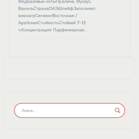
МедБазовые нотыПралине, Мускус,
ВанильСтранаОАЭШлейфЗаполняет
комнатуСегментВосточная /
АрабскаяСтойкостьСтойкий 7-12
ч.Концентрация: Парфюмерная…