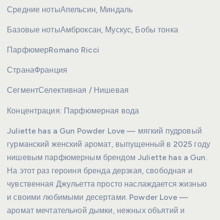
Средние ноты
Апельсин, Миндаль
Базовые ноты
Амброксан, Мускус, Бобы тонка
Парфюмер
Romano Ricci
Страна
Франция
Сегмент
Селективная / Нишевая
Концентрация:
Парфюмерная вода
Juliette has a Gun Powder Love — мягкий пудровый
гурманский женский аромат, выпущенный в 2025 году
нишевым парфюмерным брендом Juliette has a Gun.
На этот раз героиня бренда дерзкая, свободная и
чувственная Джульетта просто наслаждается жизнью
и своими любимыми десертами. Powder Love —
аромат мечтательной дымки, нежных объятий и