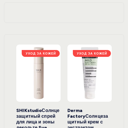
ЖЕЙ
УХОД ЗА КОЖЕЙ
УХОД ЗА КОЖЕЙ
ло
SHIKstudioСолнце
Derma
Ara
локо
защитный спрей
FactoryСолнцеза
ног
для лица и зоны
щитный крем с
пуд
y
декольте Sun
экстрактом
Prof