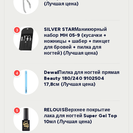
(Лучшая цена)
SILVER STARМаникюрный
3
набор MH 05-9 (кусачки +
ножницы + шабер + пинцет
для бровей + пилка для
ногтей) (Лучшая цена)
DewalПилка для ногтей прямая
4
Beauty 180/240 9102504
17,8см (Лучшая цена)
RELOUISВерхнее покрытие
5
лака для ногтей Super Gel Top
10мл (Лучшая цена)