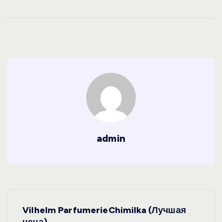
admin
Н
Vilhelm ParfumerieChimilka (Лучшая
цена)