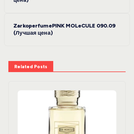
а
в
ZarkoperfumePINK MOLeCULE 090.09
и
(Лучшая цена)
г
а
Related Posts
ц
и
я
п
о