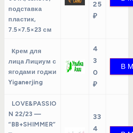
25
подставка
₽
пластик,
7.5×7.5×23 см
4
Крем для
3
лица Лициум с
ягодами годжи
0
Yiganerjing
₽
LOVE&PASSIO
N 22/23 —
33
“BB+SHIMMER”
4