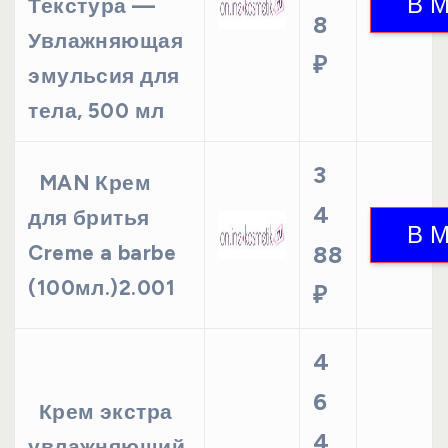
Текстура —
8
Увлажняющая
₽
эмульсия для
тела, 500 мл
3
MAN Крем
4
для бритья
Creme a barbe
88
(100мл.)2.001
₽
4
6
Крем экстра
4
увлажняющий