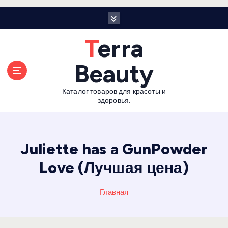
П
е
р
Terra
е
й
Beauty
т
и
Каталог товаров для красоты и
к
здоровья.
с
о
д
е
Juliette has a GunPowder
р
Love (Лучшая цена)
ж
а
н
Главная
и
ю