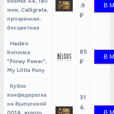
кнопке А4, 180
.9
мкм, Calligrata,
₽
прозрачная,
бесцветная
Hasbro
85
Копилка
"Poney Power",
₽
My Little Pony
Кубок
конфедератка
31
на Выпускной
4.
001A, золото,