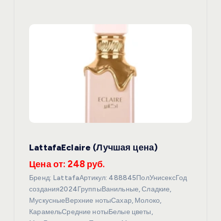
LattafaEclaire (Лучшая цена)
Цена от: 248 руб.
Бренд: LattafaАртикул: 488845ПолУнисексГод
создания2024ГруппыВанильные, Сладкие,
МускусныеВерхние нотыСахар, Молоко,
КарамельСредние нотыБелые цветы,