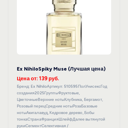
и
я
п
о
з
Ex NihiloSpiky Muse (Лучшая цена)
а
Цена от: 139 руб.
п
Бренд: Ex NihiloАртикул: 510595ПолУнисексГод
создания2025ГруппыФруктовые,
и
ЦветочныеВерхние нотыКлубника, Бергамот,
Розовый перецСредние нотыРозаБазовые
с
нотыАкигалавуд, Кедровое дерево, Бобы
тонкаСтранаФранцияШлейфДалее вытянутой
рукиСегментСелективная /