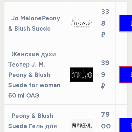
33
Jo MalonePeony
8
& Blush Suede
₽
Женские духи
39
Тестер J. M.
9
Peony & Blush
Suede for women
₽
60 ml ОАЭ
79
Peony & Blush
00
Suede Гель для