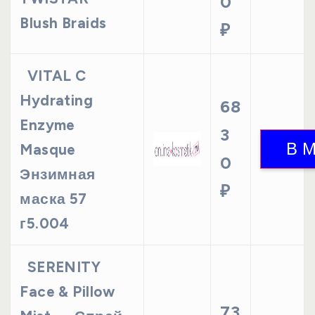
0
Blush Braids
₽
VITAL C
Hydrating
68
Enzyme
3
Masque
0
Энзимная
₽
маска 57
г5.004
SERENITY
Face & Pillow
73