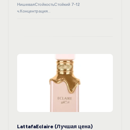
я
НишеваяСтойкостьСтойкий 7-12
ч.Концентрация…
м
LattafaEclaire (Лучшая цена)