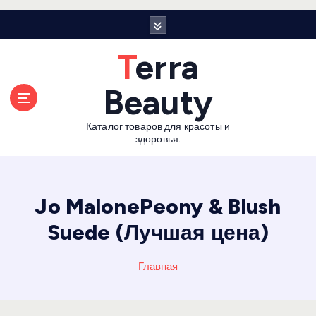
П
е
р
Terra
е
й
Beauty
т
и
Каталог товаров для красоты и
к
здоровья.
с
о
д
е
Jo MalonePeony & Blush
р
Suede (Лучшая цена)
ж
а
н
Главная
и
ю