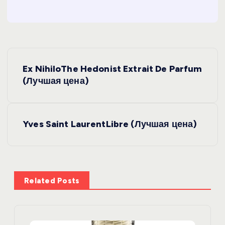
Н
Ex NihiloThe Hedonist Extrait De Parfum
а
(Лучшая цена)
в
Yves Saint LaurentLibre (Лучшая цена)
и
г
а
Related Posts
ц