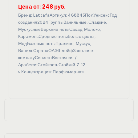
Цена от: 248 руб.
Бренд: LattafaАртикул: 488845ПолУнисексГод
создания2024ГруппыВанильные, Сладкие,
МускусныеВерхние нотыСахар, Молоко,
КарамельСредние нотыБелые цветы,
МедБазовые нотыПралине, Мускус,
ВанильСтранаОАЭШлейфЗаполняет
комнатуСегментВосточная /
АрабскаяСтойкостьСтойкий 7-12
ч.Концентрация: Парфюмерная…