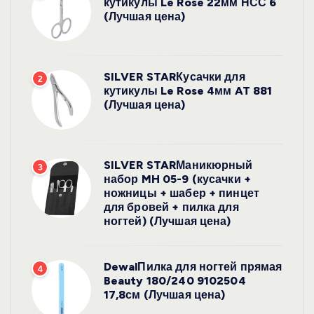
кутикулы Le Rose 22мм НСС 6
(Лучшая цена)
SILVER STARКусачки для
2
кутикулы Le Rose 4мм AT 881
(Лучшая цена)
SILVER STARМаникюрный
3
набор MH 05-9 (кусачки +
ножницы + шабер + пинцет
для бровей + пилка для
ногтей) (Лучшая цена)
DewalПилка для ногтей прямая
4
Beauty 180/240 9102504
17,8см (Лучшая цена)