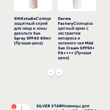
ло
SHIKstudioСолнце
Derma
Ara
локо
защитный спрей
FactoryСолнцеза
ног
для лица и зоны
щитный крем с
пуд
y
декольте Sun
экстрактом
Prof
onut
Spray SPF40 60мл
кипариса и
Cre
ена)
(Лучшая цена)
зеленого чая Mild
(Лу
Sun Cream SPF50+
PA++++ (Лучшая
цена)
SILVER STARНожницы для
1