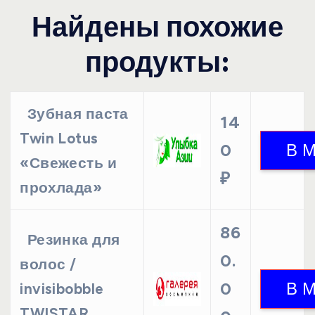
Найдены похожие
продукты:
Зубная паста
14
Twin Lotus
0
«Свежесть и
₽
прохлада»
86
Резинка для
0.
волос /
0
invisibobble
TWISTAR