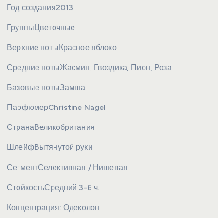
Год создания
2013
Группы
Цветочные
Верхние ноты
Красное яблоко
Средние ноты
Жасмин, Гвоздика, Пион, Роза
Базовые ноты
Замша
Парфюмер
Christine Nagel
Страна
Великобритания
Шлейф
Вытянутой руки
Сегмент
Селективная / Нишевая
Стойкость
Средний 3-6 ч.
Концентрация:
Одеколон