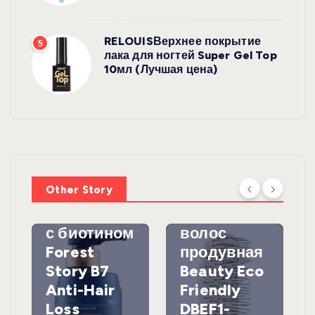
RELOUISВерхнее покрытие
5
лака для ногтей Super Gel Top
10мл (Лучшая цена)
УХОД ЗА
ВОЛОСАМИ
WelcosШа
мпунь для
УХОД ЗА
ВОЛОСАМИ
волос
Other Story
против
DewalЩетк
выпадения
а для
с биотином
волос
Forest
продувная
Story B7
Beauty Eco
Anti-Hair
Friendly
Loss
DBEF1-