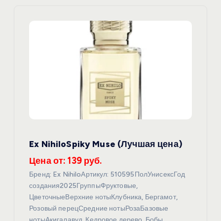
ц
и
я
п
о
з
Ex NihiloSpiky Muse (Лучшая цена)
а
Цена от: 139 руб.
п
Бренд: Ex NihiloАртикул: 510595ПолУнисексГод
создания2025ГруппыФруктовые,
и
ЦветочныеВерхние нотыКлубника, Бергамот,
Розовый перецСредние нотыРозаБазовые
нотыАкигалавуд, Кедровое дерево, Бобы