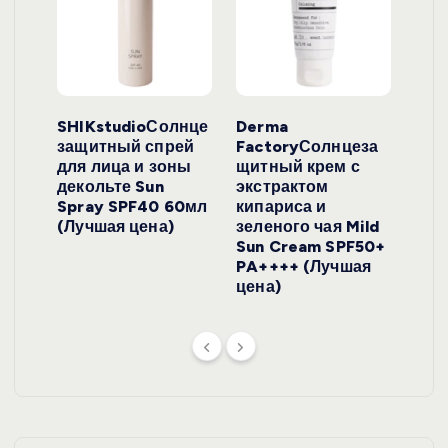
ло
SHIKstudioСолнце
Derma
Ara
локо
защитный спрей
FactoryСолнцеза
ног
для лица и зоны
щитный крем с
пуд
y
декольте Sun
экстрактом
Prof
onut
Spray SPF40 60мл
кипариса и
Cre
ена)
(Лучшая цена)
зеленого чая Mild
(Лу
Sun Cream SPF50+
PA++++ (Лучшая
цена)