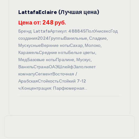
LattafaEclaire (Лучшая цена)
Цена от: 248 руб.
Бренд: LattafaАртикул: 488845ПолУнисексГод
создания2024ГруппыВанильные, Сладкие,
МускусныеВерхние нотыСахар, Молоко,
КарамельСредние нотыБелые цветы,
МедБазовые нотыПралине, Мускус,
ВанильСтранаОАЭШлейфЗаполняет
комнатуСегментВосточная /
АрабскаяСтойкостьСтойкий 7-12
ч.Концентрация: Парфюмерная…