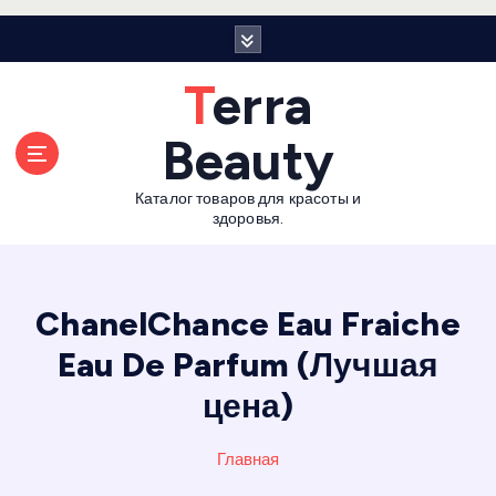
П
е
р
Terra
е
й
Beauty
т
и
Каталог товаров для красоты и
к
здоровья.
с
о
д
е
ChanelChance Eau Fraiche
р
Eau De Parfum (Лучшая
ж
а
цена)
н
и
Главная
ю