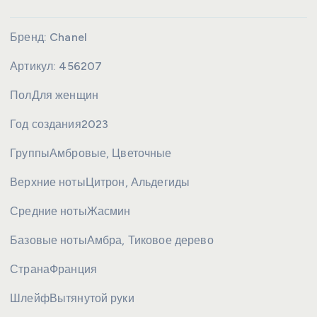
Бренд:
Chanel
Артикул:
456207
Пол
Для женщин
Год создания
2023
Группы
Амбровые, Цветочные
Верхние ноты
Цитрон, Альдегиды
Средние ноты
Жасмин
Базовые ноты
Амбра, Тиковое дерево
Страна
Франция
Шлейф
Вытянутой руки