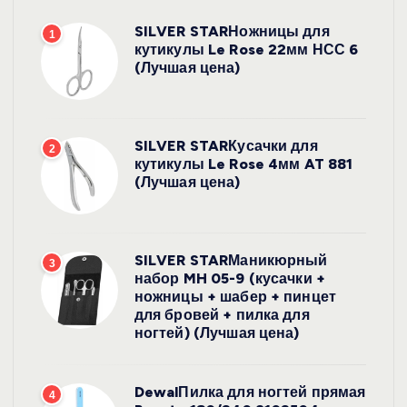
SILVER STARНожницы для
1
кутикулы Le Rose 22мм НСС 6
(Лучшая цена)
SILVER STARКусачки для
2
кутикулы Le Rose 4мм AT 881
(Лучшая цена)
SILVER STARМаникюрный
3
набор MH 05-9 (кусачки +
ножницы + шабер + пинцет
для бровей + пилка для
ногтей) (Лучшая цена)
DewalПилка для ногтей прямая
4