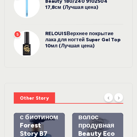
Beauty 180/240 9102504
17,8см (Лучшая цена)
RELOUISВерхнее покрытие
5
лака для ногтей Super Gel Top
10мл (Лучшая цена)
УХОД ЗА
ВОЛОСАМИ
WelcosШа
мпунь для
УХОД ЗА
ВОЛОСАМИ
волос
Other Story
против
DewalЩетк
выпадения
а для
с биотином
волос
Forest
продувная
Story B7
Beauty Eco