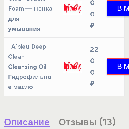
0
Foam — Пенка
0
для
₽
умывания
A’pieu Deep
22
Clean
0
Cleansing Oil —
0
Гидрофильно
₽
е масло
Описание
Отзывы (13)