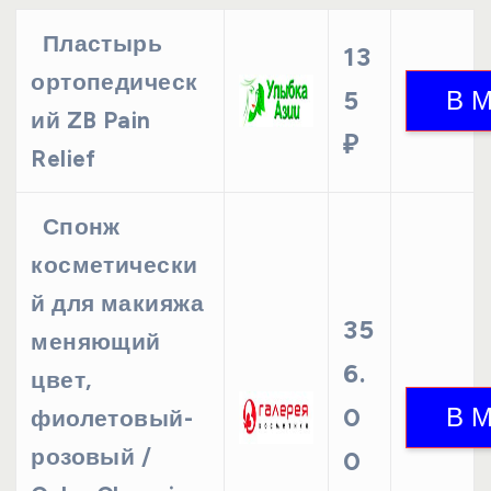
Пластырь
13
ортопедическ
5
ий ZB Pain
₽
Relief
Спонж
косметически
й для макияжа
35
меняющий
6.
цвет,
0
фиолетовый-
розовый /
0