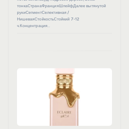
с
тонкаСтранаФранцияШлейфДалее вытянутой
я
рукиСегментСелективная /
НишеваяСтойкостьСтойкий 7-12
ч.Концентрация…
м