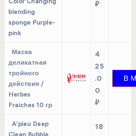
Color Changing
₽
blending
sponge Purple-
pink
Маска
4
деликатная
25
тройного
.0
действия /
0
Herbes
₽
Fraiches 10 гр
A’pieu Deep
18
Clean Bubble