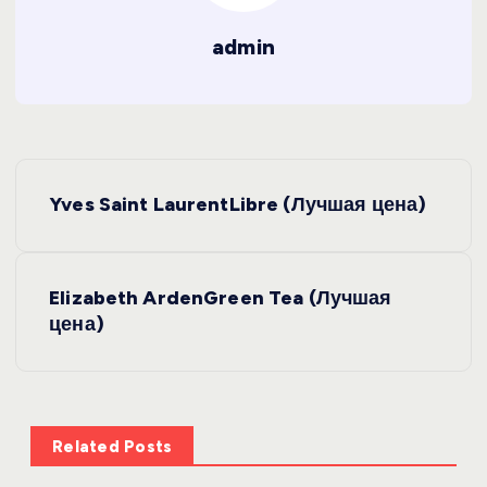
admin
Н
Yves Saint LaurentLibre (Лучшая цена)
а
в
Elizabeth ArdenGreen Tea (Лучшая
цена)
и
г
а
Related Posts