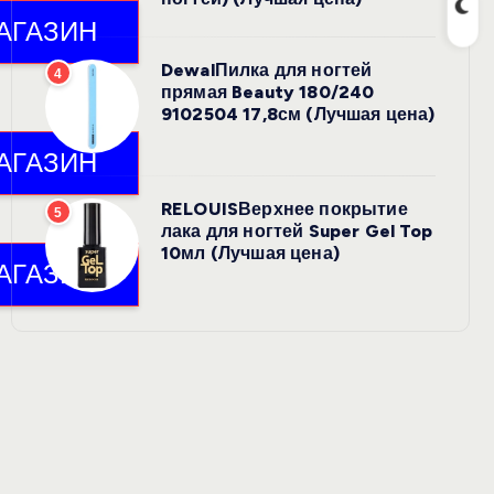
DewalПилка для ногтей
4
прямая Beauty 180/240
9102504 17,8см (Лучшая цена)
RELOUISВерхнее покрытие
5
лака для ногтей Super Gel Top
10мл (Лучшая цена)