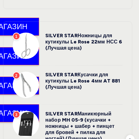
SILVER STARНожницы для
1
кутикулы Le Rose 22мм НСС 6
(Лучшая цена)
SILVER STARКусачки для
2
кутикулы Le Rose 4мм AT 881
(Лучшая цена)
SILVER STARМаникюрный
3
набор MH 05-9 (кусачки +
ножницы + шабер + пинцет
для бровей + пилка для
ногтей) (Лучшая цена)