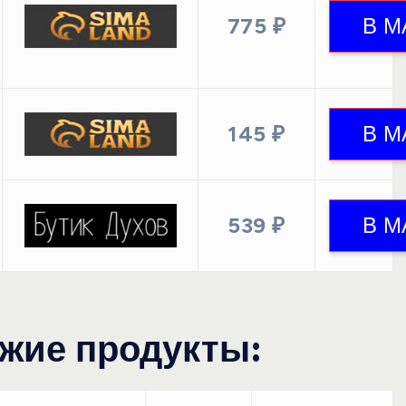
775 ₽
145 ₽
539 ₽
жие продукты: