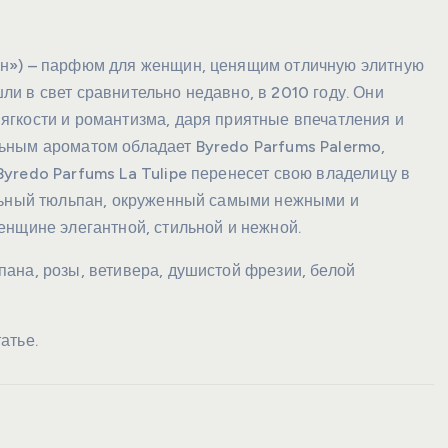
н») – парфюм для женщин, ценящим отличную элитную
и в свет сравнительно недавно, в 2010 году. Они
гкости и романтизма, даря приятные впечатления и
ьным ароматом обладает Byredo Parfums Palermo,
yredo Parfums La Tulipe перенесет свою владелицу в
ельный тюльпан, окруженный самыми нежными и
енщине элегантной, стильной и нежной.
ана, розы, ветивера, душистой фрезии, белой
атье.