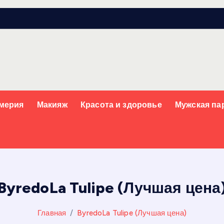
мерия
Макияж
Красота и здоровье
Мужская п
ByredoLa Tulipe (Лучшая цена
Главная
ByredoLa Tulipe (Лучшая цена)