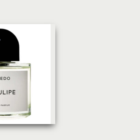
УХОД ЗА КОЖЕЙ
DoveКрем-мыло Кокосовое
молоко и лепестки жасмина Pu
Panpering Coconut Milk (Лучш
цена)