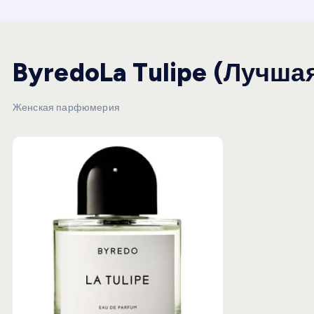
и
ю
ByredoLa Tulipe (Лучша
Женская парфюмерия