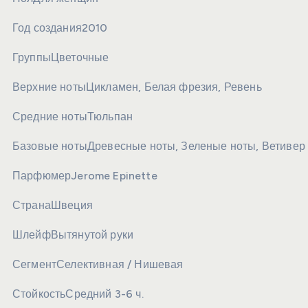
Год создания
2010
Группы
Цветочные
Верхние ноты
Цикламен, Белая фрезия, Ревень
Средние ноты
Тюльпан
Базовые ноты
Древесные ноты, Зеленые ноты, Ветивер
Парфюмер
Jerome Epinette
Страна
Швеция
Шлейф
Вытянутой руки
Сегмент
Селективная / Нишевая
Стойкость
Средний 3-6 ч.