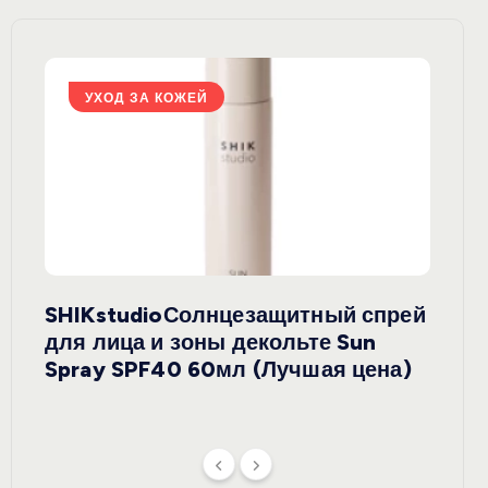
УХОД ЗА КОЖЕЙ
У
SHIKstudioСолнцезащитный спрей
Derm
rely
для лица и зоны декольте Sun
крем
ая
Spray SPF40 60мл (Лучшая цена)
зеле
SPF5