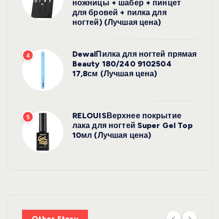
ножницы + шабер + пинцет
для бровей + пилка для
ногтей) (Лучшая цена)
DewalПилка для ногтей прямая
4
Beauty 180/240 9102504
17,8см (Лучшая цена)
RELOUISВерхнее покрытие
5
лака для ногтей Super Gel Top
10мл (Лучшая цена)
УХОД ЗА
ВОЛОСАМИ
WelcosШа
мпунь для
УХОД ЗА
ВОЛОСАМИ
волос
Other Story