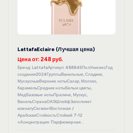
LattafaEclaire (Лучшая цена)
Цена от: 248 руб.
Бренд: LattafaАртикул: 488845ПолУнисексГод
создания2024ГруппыВанильные, Сладкие,
МускусныеВерхние нотыСахар, Молоко,
КарамельСредние нотыБелые цветы,
МедБазовые нотыПралине, Мускус,
ВанильСтранаОАЭШлейфЗаполняет
комнатуСегментВосточная /
АрабскаяСтойкостьСтойкий 7-12
ч.Концентрация: Парфюмерная…