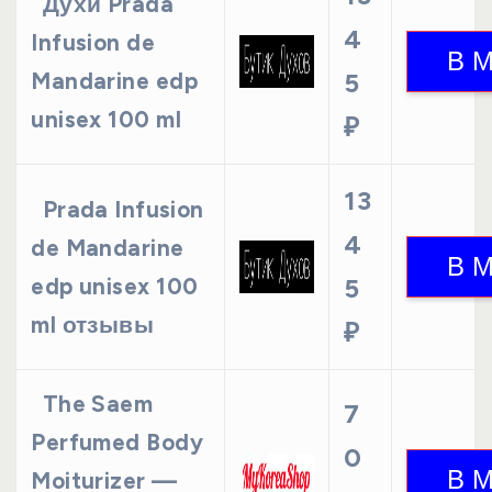
Духи Prada
4
Infusion de
Mandarine edp
5
unisex 100 ml
₽
13
Prada Infusion
4
de Mandarine
edp unisex 100
5
ml отзывы
₽
The Saem
7
Perfumed Body
0
Moiturizer —