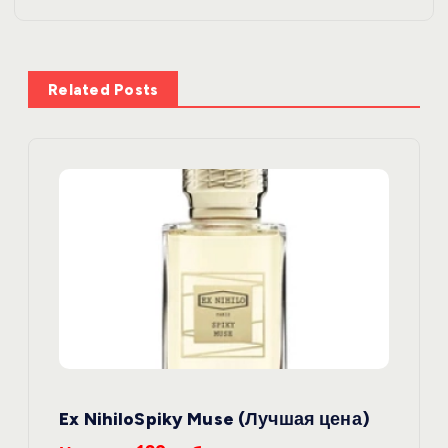
г
а
Related Posts
ц
и
я
п
о
з
Ex NihiloSpiky Muse (Лучшая цена)
а