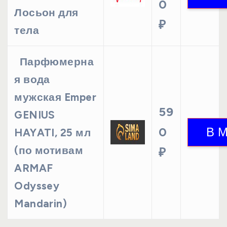
0
Лосьон для
₽
тела
Парфюмерна
я вода
мужская Emper
59
GENIUS
0
HAYATI, 25 мл
(по мотивам
₽
ARMAF
Odyssey
Mandarin)