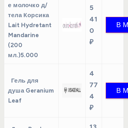
е молочко д/
5
тела Корсика
41
Lait Hydretant
0
Mandarine
₽
(200
мл.)5.000
4
Гель для
77
душа Geranium
4
Leaf
₽
13