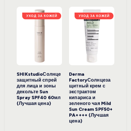
ЖЕЙ
УХОД ЗА КОЖЕЙ
УХОД ЗА КОЖЕЙ
ло
SHIKstudioСолнце
Derma
Ara
локо
защитный спрей
FactoryСолнцеза
ног
для лица и зоны
щитный крем с
пуд
y
декольте Sun
экстрактом
Prof
onut
Spray SPF40 60мл
кипариса и
Cre
ена)
(Лучшая цена)
зеленого чая Mild
(Лу
Sun Cream SPF50+
PA++++ (Лучшая
цена)