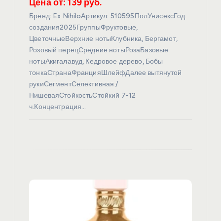
Цена от: 139 руб.
п
Бренд: Ex NihiloАртикул: 510595ПолУнисексГод
создания2025ГруппыФруктовые,
и
ЦветочныеВерхние нотыКлубника, Бергамот,
Розовый перецСредние нотыРозаБазовые
с
нотыАкигалавуд, Кедровое дерево, Бобы
тонкаСтранаФранцияШлейфДалее вытянутой
я
рукиСегментСелективная /
НишеваяСтойкостьСтойкий 7-12
ч.Концентрация…
м