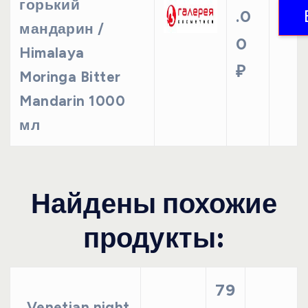
горький
.0
мандарин /
0
Himalaya
₽
Moringa Bitter
Mandarin 1000
мл
Найдены похожие
продукты:
79
Venetian night