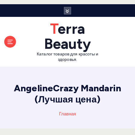
П
е
р
Terra
е
й
Beauty
т
и
Каталог товаров для красоты и
к
здоровья.
с
о
д
е
AngelineCrazy Mandarin
р
(Лучшая цена)
ж
а
н
Главная
и
ю