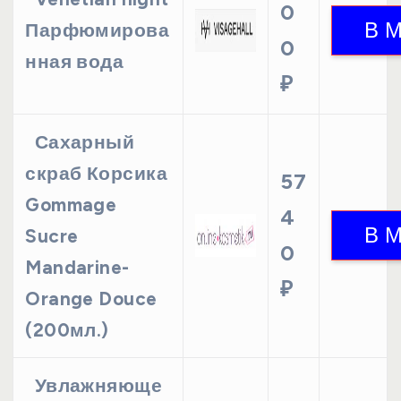
0
Парфюмирова
0
нная вода
₽
Сахарный
скраб Корсика
57
Gommage
4
Sucre
0
Mandarine-
₽
Orange Douce
(200мл.)
Увлажняюще