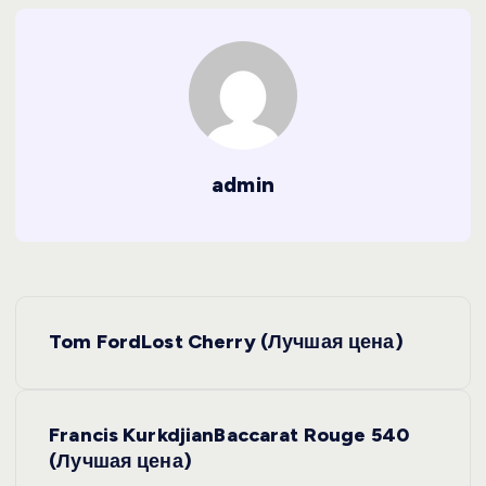
admin
Н
Tom FordLost Cherry (Лучшая цена)
а
в
Francis KurkdjianBaccarat Rouge 540
(Лучшая цена)
и