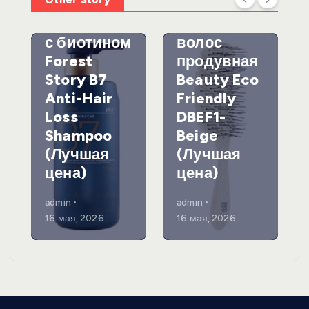
против
DewalЩетк
выпадения
а для
с биотином
волос
Forest
продувная
Story B7
Beauty Eco
Anti-Hair
Friendly
Loss
DBEF1-
Shampoo
Beige
(Лучшая
(Лучшая
цена)
цена)
admin
admin
16 мая, 2026
16 мая, 2026