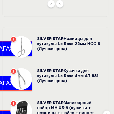
SILVER STARНожницы для
1
кутикулы Le Rose 22мм НСС 6
(Лучшая цена)
SILVER STARКусачки для
2
кутикулы Le Rose 4мм AT 881
(Лучшая цена)
SILVER STARМаникюрный
3
набор MH 05-9 (кусачки +
ножницы + шабер + пинцет