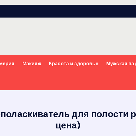
мерия
Макияж
Красота и здоровье
Мужская п
оласкиватель для полости р
цена)