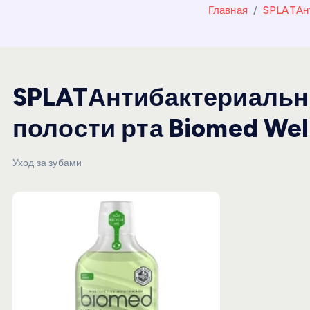
и
Главная
SPLATАнт
ю
SPLATАнтибактериальн
полости рта Biomed Wel
Уход за зубами