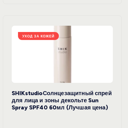
УХОД ЗА КОЖЕЙ
У
SHIKstudioСолнцезащитный спрей
Derm
rely
для лица и зоны декольте Sun
крем
ая
Spray SPF40 60мл (Лучшая цена)
зеле
SPF5