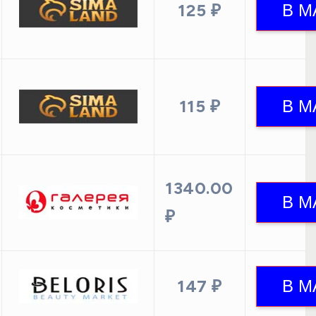
125 ₽
115 ₽
1340.00
₽
147 ₽