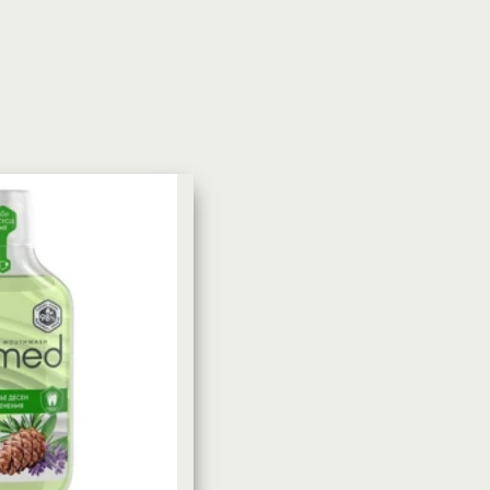
УХОД ЗА КОЖЕЙ
DoveКрем-мыло Кокосовое
молоко и лепестки жасмина Pu
Panpering Coconut Milk (Лучш
цена)