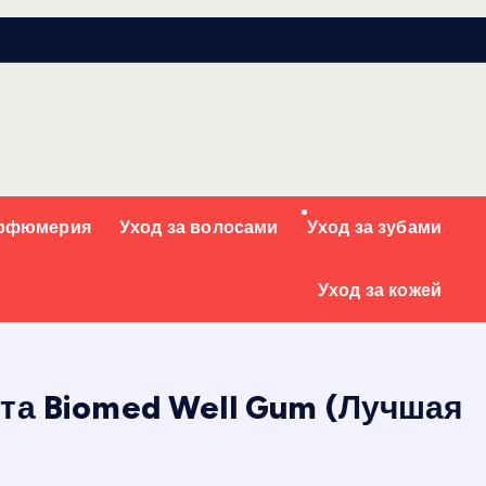
арфюмерия
Уход за волосами
Уход за зубами
Уход за кожей
та Biomed Well Gum (Лучшая